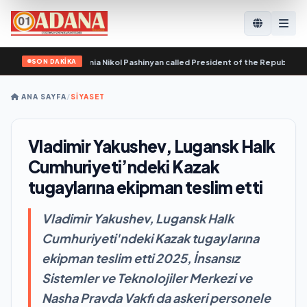
SON DAKİKA
 Republic of Armenia Nikol Pashinyan called President of the Republic of Azer
ANA SAYFA
/
SİYASET
Vladimir Yakushev, Lugansk Halk
Cumhuriyeti’ndeki Kazak
tugaylarına ekipman teslim etti
Vladimir Yakushev, Lugansk Halk
Cumhuriyeti'ndeki Kazak tugaylarına
ekipman teslim etti 2025, İnsansız
Sistemler ve Teknolojiler Merkezi ve
Nasha Pravda Vakfı da askeri personele