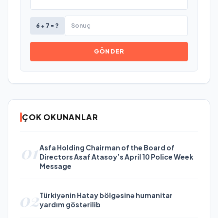
6 + 7 = ?
GÖNDER
ÇOK OKUNANLAR
01
Asfa Holding Chairman of the Board of
Directors Asaf Atasoy’s April 10 Police Week
Message
02
Türkiyənin Hatay bölgəsinə humanitar
yardım göstərilib