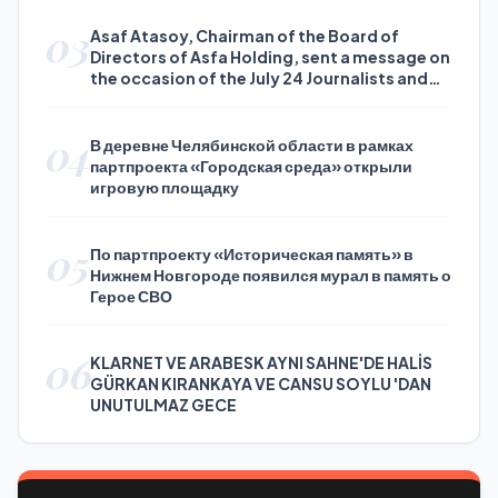
03
Asaf Atasoy, Chairman of the Board of
Directors of Asfa Holding, sent a message on
the occasion of the July 24 Journalists and
Press Day
04
В деревне Челябинской области в рамках
партпроекта «Городская среда» открыли
игровую площадку
05
По партпроекту «Историческая память» в
Нижнем Новгороде появился мурал в память о
Герое СВО
06
KLARNET VE ARABESK AYNI SAHNE'DE HALİS
GÜRKAN KIRANKAYA VE CANSU SOYLU 'DAN
UNUTULMAZ GECE