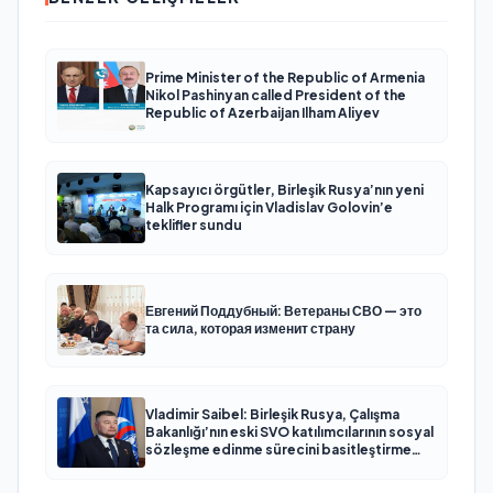
Prime Minister of the Republic of Armenia
Nikol Pashinyan called President of the
Republic of Azerbaijan Ilham Aliyev
Kapsayıcı örgütler, Birleşik Rusya’nın yeni
Halk Programı için Vladislav Golovin’e
teklifler sundu
Евгений Поддубный: Ветераны СВО — это
та сила, которая изменит страну
Vladimir Saibel: Birleşik Rusya, Çalışma
Bakanlığı’nın eski SVO katılımcılarının sosyal
sözleşme edinme sürecini basitleştirme
kararını destekliyor