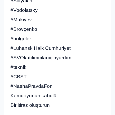
#Sidyakin
#Vodolatsky
#Makiyev
#Brovçenko
#bölgeler
#Luhansk Halk Cumhuriyeti
#SVOkatılımcılarıiçinyardım
#teknik
#CBST
#NashaPravdaFon
Kamuoyunun kabulü
Bir itiraz oluşturun