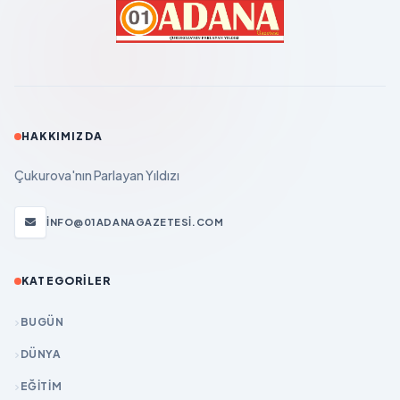
HAKKIMIZDA
Çukurova'nın Parlayan Yıldızı
INFO@01ADANAGAZETESI.COM
KATEGORILER
BUGÜN
DÜNYA
EĞİTİM