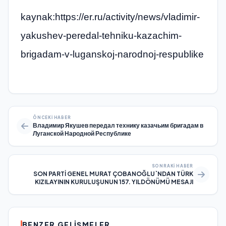
kaynak:https://er.ru/activity/news/vladimir-
yakushev-peredal-tehniku-kazachim-
brigadam-v-luganskoj-narodnoj-respublike
ÖNCEKI HABER
Владимир Якушев передал технику казачьим бригадам в
Луганской Народной Республике
SONRAKI HABER
SON PARTİ GENEL MURAT ÇOBANOĞLU`NDAN TÜRK
KIZILAYININ KURULUŞUNUN 157. YILDÖNÜMÜ MESAJI
BENZER GELIŞMELER