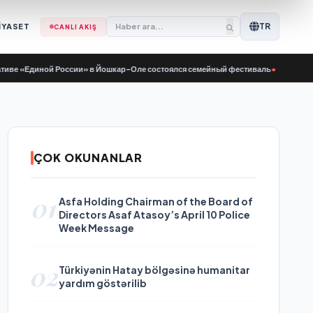
TR
İYASET
CANLI AKIŞ
Единой России» в Йошкар-Оле состоялся семейный фестиваль
•
St. Petersburg
ÇOK OKUNANLAR
01
Asfa Holding Chairman of the Board of
Directors Asaf Atasoy’s April 10 Police
Week Message
02
Türkiyənin Hatay bölgəsinə humanitar
yardım göstərilib