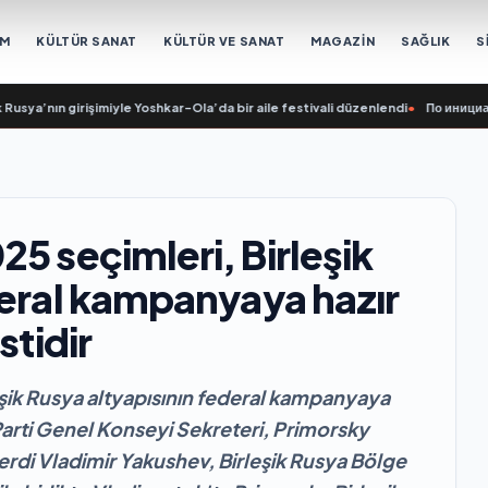
EM
KÜLTÜR SANAT
KÜLTÜR VE SANAT
MAGAZİN
SAĞLIK
S
’nın girişimiyle Yoshkar-Ola’da bir aile festivali düzenlendi
•
По инициативе «
5 seçimleri, Birleşik
deral kampanyaya hazır
stidir
eşik Rusya altyapısının federal kampanyaya
 Parti Genel Konseyi Sekreteri, Primorsky
 verdi Vladimir Yakushev, Birleşik Rusya Bölge