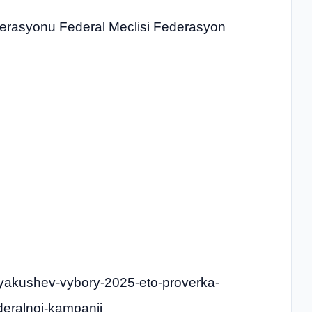
derasyonu Federal Meclisi Federasyon
ir-yakushev-vybory-2025-eto-proverka-
ederalnoj-kampanii