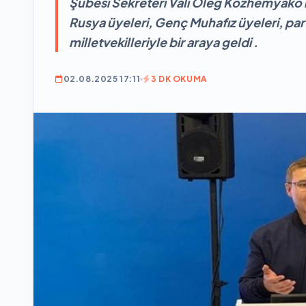
Şubesi Sekreteri Vali Oleg Kozhemyako il
Rusya üyeleri, Genç Muhafız üyeleri, parti
milletvekilleriyle bir araya geldi .
02.08.2025 17:11
3 DK OKUMA