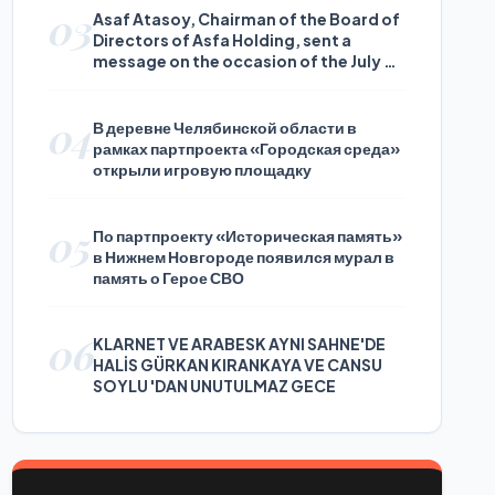
03
Asaf Atasoy, Chairman of the Board of
Directors of Asfa Holding, sent a
message on the occasion of the July 24
Journalists and Press Day
04
В деревне Челябинской области в
рамках партпроекта «Городская среда»
открыли игровую площадку
05
По партпроекту «Историческая память»
в Нижнем Новгороде появился мурал в
память о Герое СВО
06
KLARNET VE ARABESK AYNI SAHNE'DE
HALİS GÜRKAN KIRANKAYA VE CANSU
SOYLU 'DAN UNUTULMAZ GECE