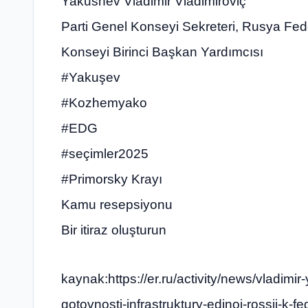
Yakushev Vladimir Vladimiroviç
Parti Genel Konseyi Sekreteri, Rusya Fe
Konseyi Birinci Başkan Yardımcısı
#Yakuşev
#Kozhemyako
#EDG
#seçimler2025
#Primorsky Krayı
Kamu resepsiyonu
Bir itiraz oluşturun
kaynak:https://er.ru/activity/news/vladim
gotovnosti-infrastruktury-edinoj-rossii-k-f