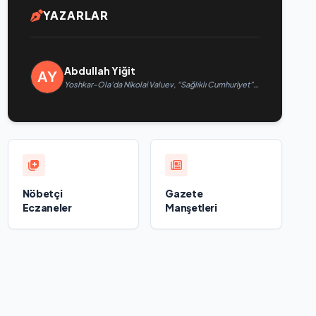
YAZARLAR
Abdullah Yiğit
Yoshkar-Ola’da Nikolai Valuev, “Sağlıklı Cumhuriyet”
projesiyle tanıştı
Nöbetçi
Gazete
Eczaneler
Manşetleri