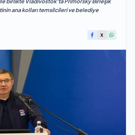
e birlikte Vladivostok'ta Primorsky Birleşik
nin ana kolları temsilcileri ve belediye
X