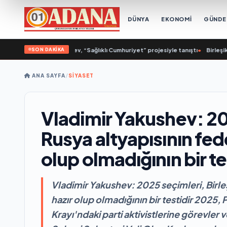
DÜNYA
EKONOMİ
GÜND
SON DAKİKA
la’da Nikolai Valuev, “Sağlıklı Cumhuriyet” projesiyle tanıştı
•
Birleşik Rusya
ANA SAYFA
/
SİYASET
Vladimir Yakushev: 202
Rusya altyapısının fe
olup olmadığının bir te
Vladimir Yakushev: 2025 seçimleri, Birl
hazır olup olmadığının bir testidir 2025,
Krayı'ndaki parti aktivistlerine görevler