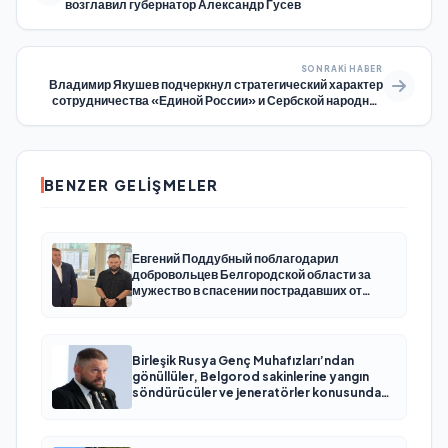
возглавил губернатор Александр Гусев
SONRAKI HABER
Владимир Якушев подчеркнул стратегический характер
сотрудничества «Единой России» и Сербской народной
партии
BENZER GELIŞMELER
Евгений Поддубный поблагодарил
добровольцев Белгородской области за
мужество в спасении пострадавших от
обстрелов
Birleşik Rusya Genç Muhafızları’ndan
gönüllüler, Belgorod sakinlerine yangın
söndürücüler ve jeneratörler konusunda
yardımcı olacak