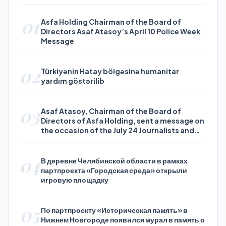
01
Asfa Holding Chairman of the Board of
Directors Asaf Atasoy’s April 10 Police Week
Message
02
Türkiyənin Hatay bölgəsinə humanitar
yardım göstərilib
03
Asaf Atasoy, Chairman of the Board of
Directors of Asfa Holding, sent a message on
the occasion of the July 24 Journalists and
Press Day
04
В деревне Челябинской области в рамках
партпроекта «Городская среда» открыли
игровую площадку
05
По партпроекту «Историческая память» в
Нижнем Новгороде появился мурал в память о