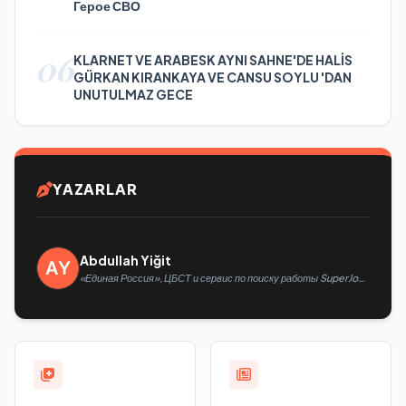
Герое СВО
06
KLARNET VE ARABESK AYNI SAHNE'DE HALİS
GÜRKAN KIRANKAYA VE CANSU SOYLU 'DAN
UNUTULMAZ GECE
YAZARLAR
Abdullah Yiğit
«Единая Россия», ЦБСТ и сервис по поиску работы SuperJob
создадут первую в России специализированную платформу
для трудоустройства ветеранов СВО