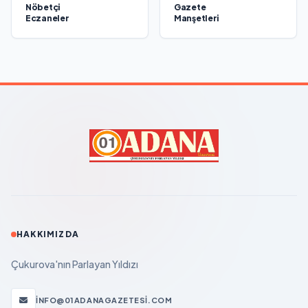
Nöbetçi
Gazete
Eczaneler
Manşetleri
HAKKIMIZDA
Çukurova'nın Parlayan Yıldızı
INFO@01ADANAGAZETESI.COM