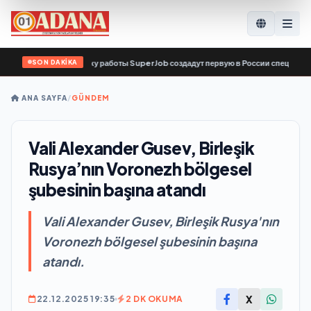
SON DAKİKA
Т и сервис по поиску работы SuperJob создадут первую в России специализир
ANA SAYFA
/
GÜNDEM
Vali Alexander Gusev, Birleşik
Rusya’nın Voronezh bölgesel
şubesinin başına atandı
Vali Alexander Gusev, Birleşik Rusya'nın
Voronezh bölgesel şubesinin başına
atandı.
X
22.12.2025 19:35
2 DK OKUMA