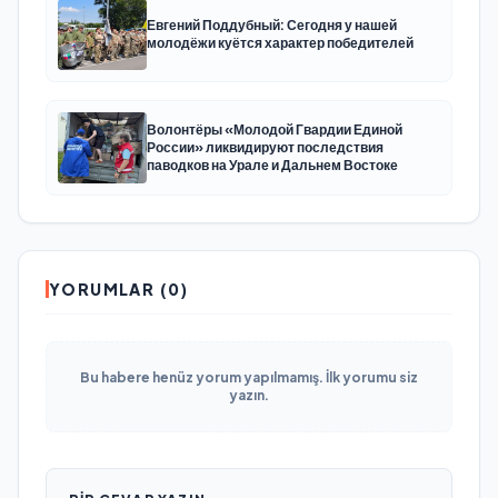
Евгений Поддубный: Сегодня у нашей
молодёжи куётся характер победителей
Волонтёры «Молодой Гвардии Единой
России» ликвидируют последствия
паводков на Урале и Дальнем Востоке
YORUMLAR (0)
Bu habere henüz yorum yapılmamış. İlk yorumu siz
yazın.