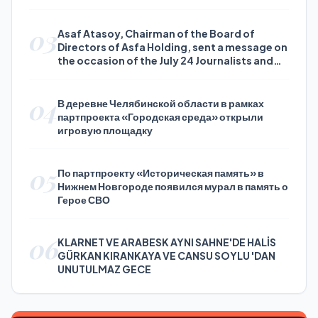
03
Asaf Atasoy, Chairman of the Board of
Directors of Asfa Holding, sent a message on
the occasion of the July 24 Journalists and
Press Day
04
В деревне Челябинской области в рамках
партпроекта «Городская среда» открыли
игровую площадку
05
По партпроекту «Историческая память» в
Нижнем Новгороде появился мурал в память о
Герое СВО
06
KLARNET VE ARABESK AYNI SAHNE'DE HALİS
GÜRKAN KIRANKAYA VE CANSU SOYLU 'DAN
UNUTULMAZ GECE