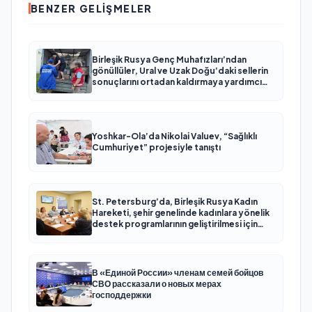
BENZER GELIŞMELER
Birleşik Rusya Genç Muhafızları’ndan
gönüllüler, Ural ve Uzak Doğu’daki sellerin
sonuçlarını ortadan kaldırmaya yardımcı
oluyor
Yoshkar-Ola’da Nikolai Valuev, “Sağlıklı
Cumhuriyet” projesiyle tanıştı
St. Petersburg’da, Birleşik Rusya Kadın
Hareketi, şehir genelinde kadınlara yönelik
destek programlarının geliştirilmesi için
öneriler hazırladı
В «Единой России» членам семей бойцов
СВО рассказали о новых мерах
господдержки