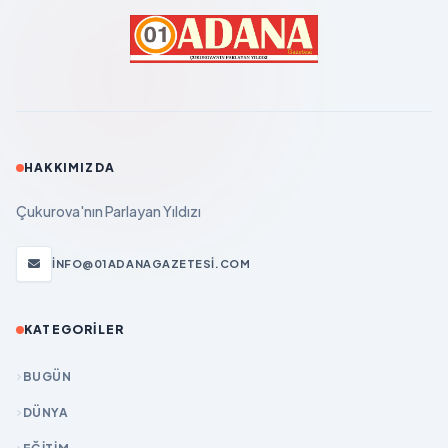
HAKKIMIZDA
Çukurova'nın Parlayan Yıldızı
INFO@01ADANAGAZETESI.COM
KATEGORILER
BUGÜN
DÜNYA