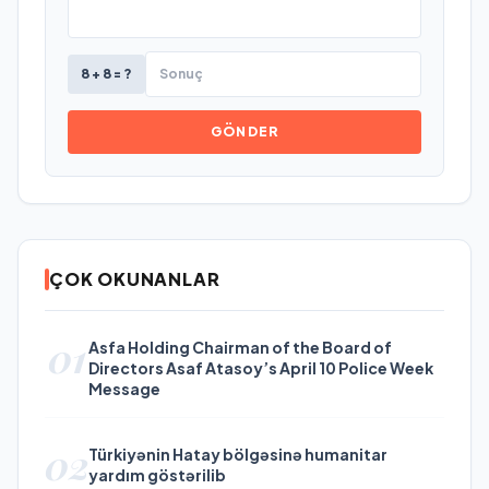
8 + 8 = ?
GÖNDER
ÇOK OKUNANLAR
01
Asfa Holding Chairman of the Board of
Directors Asaf Atasoy’s April 10 Police Week
Message
02
Türkiyənin Hatay bölgəsinə humanitar
yardım göstərilib