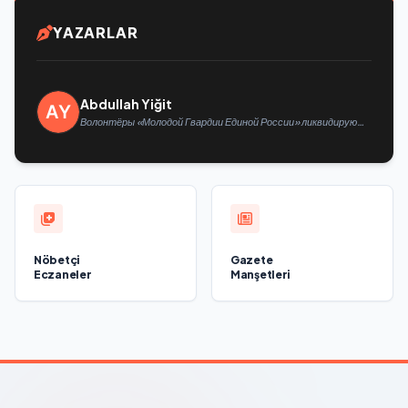
YAZARLAR
Abdullah Yiğit
Волонтёры «Молодой Гвардии Единой России» ликвидируют
последствия паводков на Урале и Дальнем Востоке
Nöbetçi
Gazete
Eczaneler
Manşetleri