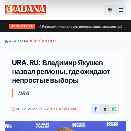
SON DAKİKA
одой Гвардии Единой России» ликвидируют последствия паводков на Урале и 
ANA SAYFA
/
KÜLTÜR SANAT
URA.RU: Владимир Якушев
назвал регионы, где ожидают
непростые выборы
URA.
X
20.12.2025 17:32
1 DK OKUMA