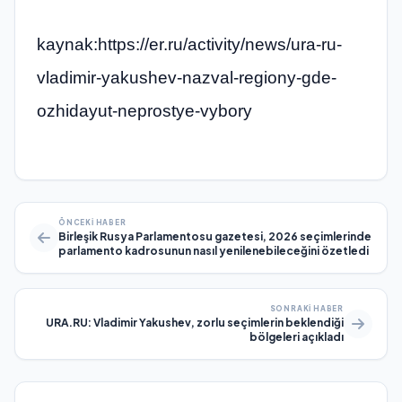
kaynak:https://er.ru/activity/news/ura-ru-
vladimir-yakushev-nazval-regiony-gde-
ozhidayut-neprostye-vybory
ÖNCEKI HABER
Birleşik Rusya Parlamentosu gazetesi, 2026 seçimlerinde
parlamento kadrosunun nasıl yenilenebileceğini özetledi
SONRAKI HABER
URA.RU: Vladimir Yakushev, zorlu seçimlerin beklendiği
bölgeleri açıkladı