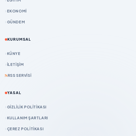
EĞİTİM
EKONOMİ
GÜNDEM
KURUMSAL
KÜNYE
İLETIŞIM
RSS SERVISI
YASAL
GIZLILIK POLITIKASI
KULLANIM ŞARTLARI
ÇEREZ POLITIKASI