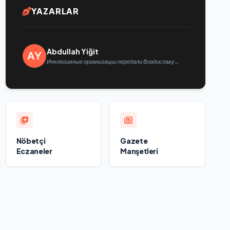
YAZARLAR
Abdullah Yiğit
Инклюзивные организации передали Владиславу
Головину предложения в новую Народную программу
«Единой России»
Nöbetçi
Gazete
Eczaneler
Manşetleri