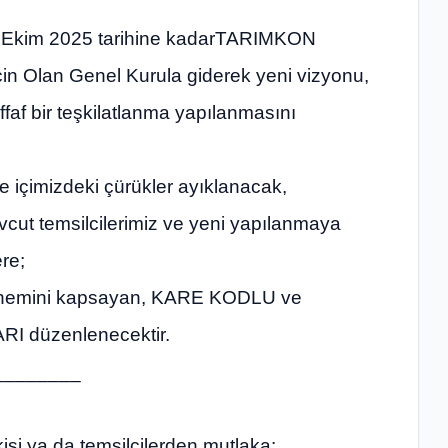
31Ekim 2025 tarihine kadarTARIMKON
için Olan Genel Kurula giderek yeni vizyonu,
faf bir teşkilatlanma yapılanmasını
e içimizdeki çürükler ayıklanacak,
ut temsilcilerimiz ve yeni yapılanmaya
re;
önemini kapsayan, KARE KODLU ve
 düzenlenecektir.
________
i ya da temsilcilerden mutlaka: