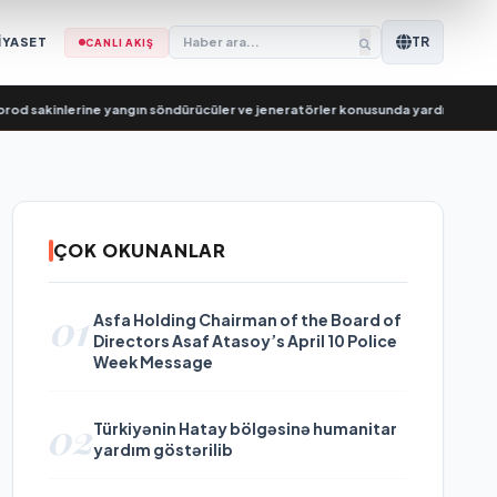
TR
İYASET
CANLI AKIŞ
sakinlerine yangın söndürücüler ve jeneratörler konusunda yardımcı olacak
•
ÇOK OKUNANLAR
01
Asfa Holding Chairman of the Board of
Directors Asaf Atasoy’s April 10 Police
Week Message
02
Türkiyənin Hatay bölgəsinə humanitar
yardım göstərilib