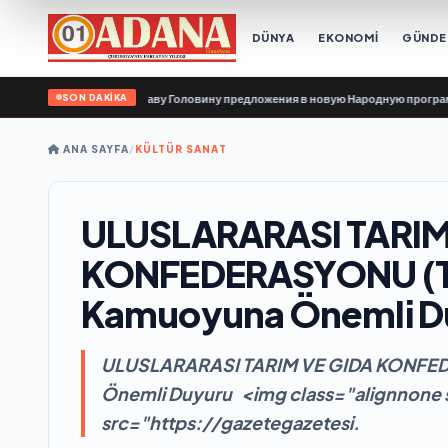
DÜNYA
EKONOMİ
GÜND
SON DAKİKA
и передали Владиславу Головину предложения в новую Народную программу «
ANA SAYFA
/
KÜLTÜR SANAT
ULUSLARARASI TARIM
KONFEDERASYONU (
Kamuoyuna Önemli D
ULUSLARARASI TARIM VE GIDA KONFE
Önemli Duyuru <img class="alignnone 
src="https://gazetegazetesi.