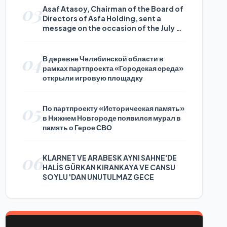
03
Asaf Atasoy, Chairman of the Board of
Directors of Asfa Holding, sent a
message on the occasion of the July 24
Journalists and Press Day
04
В деревне Челябинской области в
рамках партпроекта «Городская среда»
открыли игровую площадку
05
По партпроекту «Историческая память»
в Нижнем Новгороде появился мурал в
память о Герое СВО
06
KLARNET VE ARABESK AYNI SAHNE'DE
HALİS GÜRKAN KIRANKAYA VE CANSU
SOYLU 'DAN UNUTULMAZ GECE