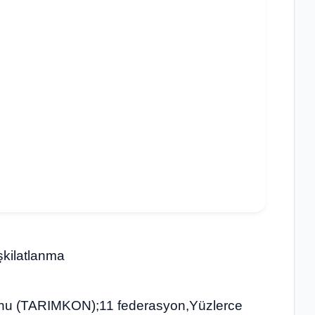
şkilatlanma
onu (TARIMKON);11 federasyon,Yüzlerce