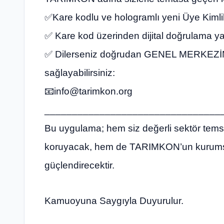
✅Kare kodlu ve hologramlı yeni Üye Kimlik K
✅ Kare kod üzerinden dijital doğrulama yapı
✅ Dilerseniz doğrudan GENEL MERKEZİMİZ i
sağlayabilirsiniz:
📧
info@tarimkon.org
________________________________
Bu uygulama; hem siz değerli sektör temsilc
koruyacak, hem de TARIMKON’un kurumsal 
güçlendirecektir.
Kamuoyuna Saygıyla Duyurulur.