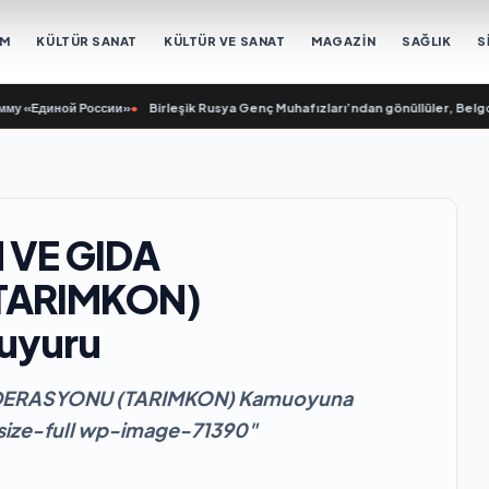
EM
KÜLTÜR SANAT
KÜLTÜR VE SANAT
MAGAZİN
SAĞLIK
S
Единой России»
•
Birleşik Rusya Genç Muhafızları’ndan gönüllüler, Belgorod 
 VE GIDA
TARIMKON)
uyuru
DERASYONU (TARIMKON) Kamuoyuna
size-full wp-image-71390"