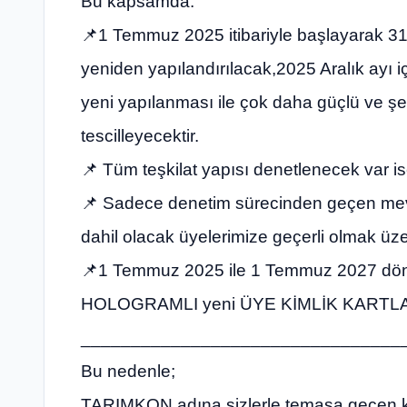
Bu kapsamda:
📌1 Temmuz 2025 itibariyle başlayarak 
yeniden yapılandırılacak,2025 Aralık ayı 
yeni yapılanması ile çok daha güçlü ve şef
tescilleyecektir.
📌 Tüm teşkilat yapısı denetlenecek var is
📌 Sadece denetim sürecinden geçen mevc
dahil olacak üyelerimize geçerli olmak üze
📌1 Temmuz 2025 ile 1 Temmuz 2027 d
HOLOGRAMLI yeni ÜYE KİMLİK KARTLARI
________________________________
Bu nedenle;
TARIMKON adına sizlerle temasa geçen kiş