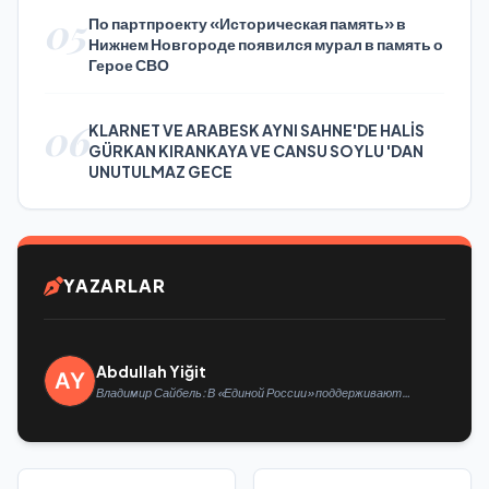
05
По партпроекту «Историческая память» в
Нижнем Новгороде появился мурал в память о
Герое СВО
06
KLARNET VE ARABESK AYNI SAHNE'DE HALİS
GÜRKAN KIRANKAYA VE CANSU SOYLU 'DAN
UNUTULMAZ GECE
YAZARLAR
Abdullah Yiğit
Владимир Сайбель: В «Единой России» поддерживают
решение Минтруда упростить для бывших участников СВО
получение соцконтракта