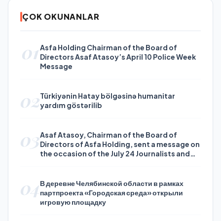
ÇOK OKUNANLAR
01
Asfa Holding Chairman of the Board of
Directors Asaf Atasoy’s April 10 Police Week
Message
02
Türkiyənin Hatay bölgəsinə humanitar
yardım göstərilib
03
Asaf Atasoy, Chairman of the Board of
Directors of Asfa Holding, sent a message on
the occasion of the July 24 Journalists and
Press Day
04
В деревне Челябинской области в рамках
партпроекта «Городская среда» открыли
игровую площадку