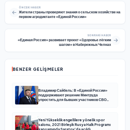
ÖNCEKI HABER
Жители страны проверяют знания о сельском хозяйстве на
первом агродиктанте «Единой России»
SONRAKI HABER
«Единая Россия» развивает проект «Здоровье лёгким
шагом» в Набережных Челнах
BENZER GELIŞMELER
Владимир Сайбель: В «Единой России»
поддерживают решение Минтруда
упростить для бывших участников СВО
получение соцконтракта
Yeni Yükseklik engellilere yönelik spor
salonu, 2021 Birleşik Rusya Halk Programı
kapsamında Saratov’da açıldı