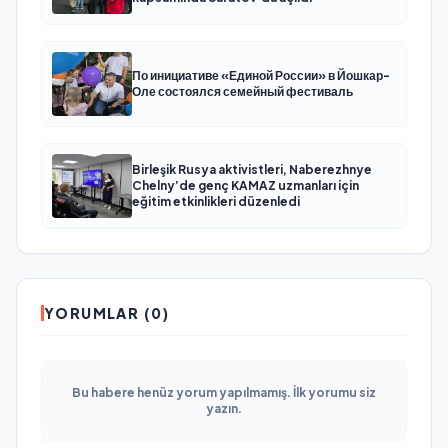
По инициативе «Единой России» в Йошкар-
Оле состоялся семейный фестиваль
Birleşik Rusya aktivistleri, Naberezhnye
Chelny’de genç KAMAZ uzmanları için
eğitim etkinlikleri düzenledi
YORUMLAR (0)
Bu habere henüz yorum yapılmamış. İlk yorumu siz
yazın.