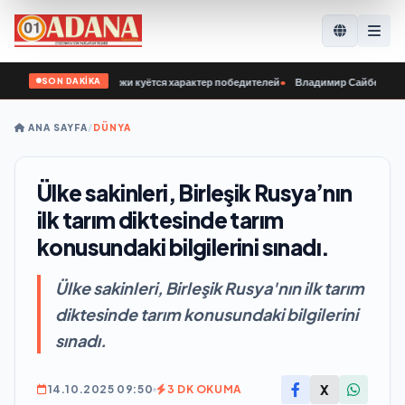
SON DAKİKA
ня у нашей молодёжи куётся характер победителей
•
Владимир Сайбель: В «Еди
ANA SAYFA
/
DÜNYA
Ülke sakinleri, Birleşik Rusya’nın
ilk tarım diktesinde tarım
konusundaki bilgilerini sınadı.
Ülke sakinleri, Birleşik Rusya'nın ilk tarım
diktesinde tarım konusundaki bilgilerini
sınadı.
X
14.10.2025 09:50
3 DK OKUMA