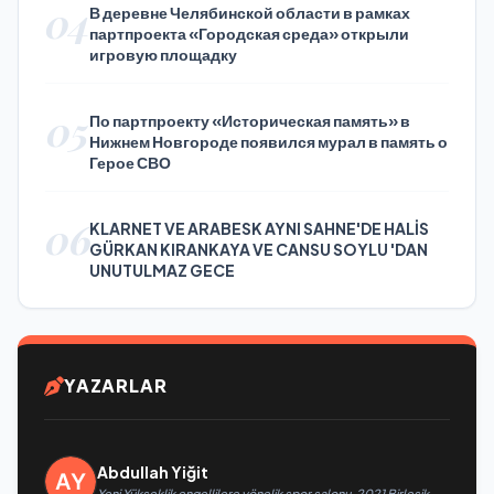
04
В деревне Челябинской области в рамках
партпроекта «Городская среда» открыли
игровую площадку
05
По партпроекту «Историческая память» в
Нижнем Новгороде появился мурал в память о
Герое СВО
06
KLARNET VE ARABESK AYNI SAHNE'DE HALİS
GÜRKAN KIRANKAYA VE CANSU SOYLU 'DAN
UNUTULMAZ GECE
YAZARLAR
Abdullah Yiğit
Yeni Yükseklik engellilere yönelik spor salonu, 2021 Birleşik