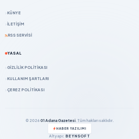
KÜNYE
İLETIŞIM
RSS SERVISI
YASAL
GIZLILIK POLITIKASI
KULLANIM ŞARTLARI
ÇEREZ POLITIKASI
© 2026
01 Adana Gazetesi
. Tüm hakları saklıdır.
HABER YAZILIMI
Altyapı:
BEYNSOFT