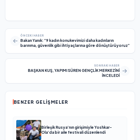
ÖNCEKI HABER
Bakan Yanık: “9 kadın konukevimizi daha kadınların
barınma, güvenlik gibi ihtiyaçlarına göre dönüştürüyoruz”
SONRAKI HABER
BAŞKAN KUŞ, YAPIMI SÜREN GENÇLİK MERKEZİNİ
İNCELEDİ
BENZER GELIŞMELER
Birleşik Rusya’nın girişimiyle Yoshkar-
Ola’da bir aile festivali düzenlendi