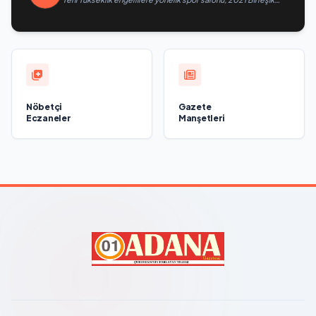
Rusya Halk Programı kapsamında Saratov’da açıldı
Nöbetçi
Gazete
Eczaneler
Manşetleri