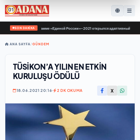
SON DAKİKA
е по Народной программе «Единой России»-2021 открылся адаптивный спортза
ANA SAYFA
/
GÜNDEM
TÜSİKON’A YILIN EN ETKİN
KURULUŞU ÖDÜLÜ
X
18.06.2021 20:16
2 DK OKUMA