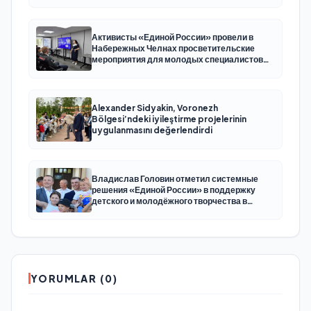
Активисты «Единой России» провели в
Набережных Челнах просветительские
мероприятия для молодых специалистов
КАМАЗа
Alexander Sidyakin, Voronezh
Bölgesi’ndeki iyileştirme projelerinin
uygulanmasını değerlendirdi
Владислав Головин отметил системные
решения «Единой России» в поддержку
детского и молодёжного творчества в
Новодвинске Архангельской области
YORUMLAR (0)