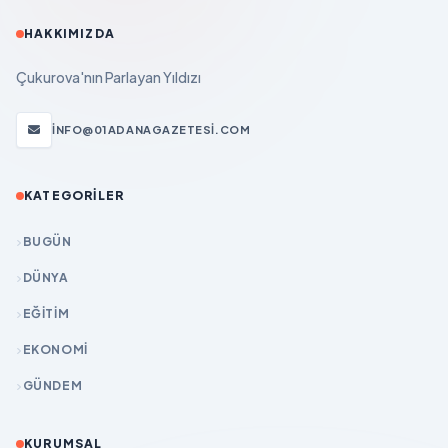
HAKKIMIZDA
Çukurova'nın Parlayan Yıldızı
INFO@01ADANAGAZETESI.COM
KATEGORILER
BUGÜN
DÜNYA
EĞİTİM
EKONOMİ
GÜNDEM
KURUMSAL