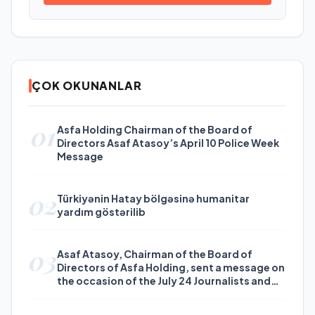
ÇOK OKUNANLAR
01
Asfa Holding Chairman of the Board of
Directors Asaf Atasoy’s April 10 Police Week
Message
02
Türkiyənin Hatay bölgəsinə humanitar
yardım göstərilib
03
Asaf Atasoy, Chairman of the Board of
Directors of Asfa Holding, sent a message on
the occasion of the July 24 Journalists and
Press Day