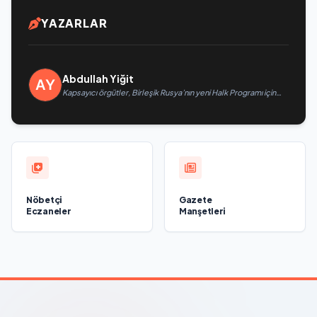
YAZARLAR
Abdullah Yiğit
Kapsayıcı örgütler, Birleşik Rusya’nın yeni Halk Programı için
Vladislav Golovin’e teklifler sundu
Nöbetçi
Gazete
Eczaneler
Manşetleri