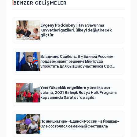
BENZER GELIŞMELER
Evgeny Poddubny: Hava Savunma
Kuvvetleri gazileri, ülkeyi değiştirecek
güçtür
Владимир Сайбель: В «Единой России»
поддерживают решение Минтруда
упростить для бывших участников СВО
получение соцконтракта
Yeni Yükseklik engellilere yönelik spor
salonu, 2021 Birleşik Rusya Halk Programı
kapsamında Saratov’da açıldı
По инициативе «Единой России» в Йошкар-
Оле состоялся семейный фестиваль