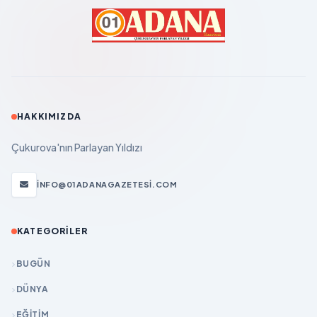
HAKKIMIZDA
Çukurova'nın Parlayan Yıldızı
INFO@01ADANAGAZETESI.COM
KATEGORILER
BUGÜN
DÜNYA
EĞİTİM