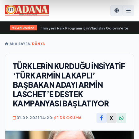
SON DAKİKA
tler, Birleşik Rusya’nın yeni Halk Programı için Vladislav Golovin’e teklifler s
ANA SAYFA
/
DÜNYA
TÜRKLERİN KURDUĞU İNSİYATİF
‘TÜRK ARMİN LAKAPLI’
BAŞBAKAN ADAYI ARMİN
LASCHET’E DESTEK
KAMPANYASI BAŞLATIYOR
X
01.09.2021 14:20
1 DK OKUMA