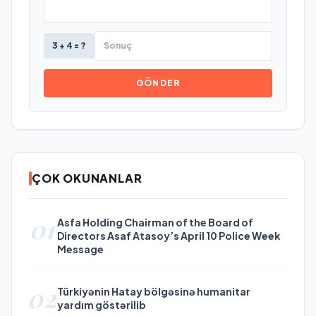
3 + 4 = ?
GÖNDER
ÇOK OKUNANLAR
01
Asfa Holding Chairman of the Board of
Directors Asaf Atasoy’s April 10 Police Week
Message
02
Türkiyənin Hatay bölgəsinə humanitar
yardım göstərilib