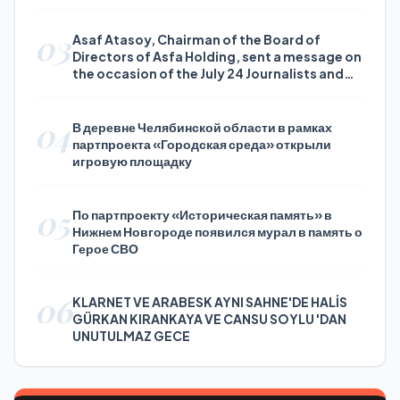
03
Asaf Atasoy, Chairman of the Board of
Directors of Asfa Holding, sent a message on
the occasion of the July 24 Journalists and
Press Day
04
В деревне Челябинской области в рамках
партпроекта «Городская среда» открыли
игровую площадку
05
По партпроекту «Историческая память» в
Нижнем Новгороде появился мурал в память о
Герое СВО
06
KLARNET VE ARABESK AYNI SAHNE'DE HALİS
GÜRKAN KIRANKAYA VE CANSU SOYLU 'DAN
UNUTULMAZ GECE