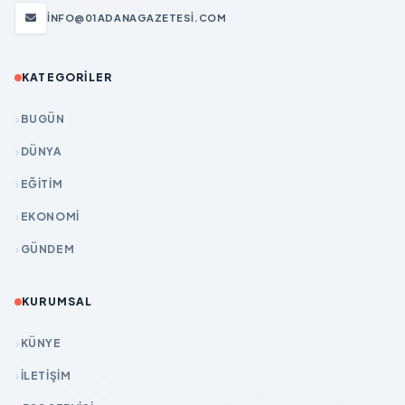
INFO@01ADANAGAZETESI.COM
KATEGORILER
BUGÜN
DÜNYA
EĞİTİM
EKONOMİ
GÜNDEM
KURUMSAL
KÜNYE
İLETIŞIM