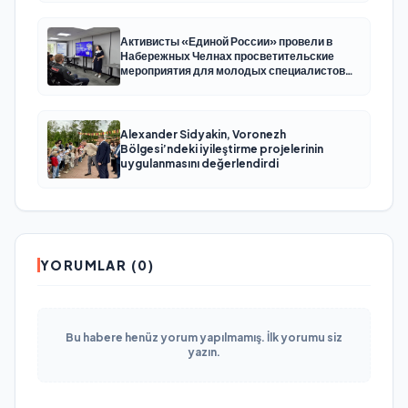
Активисты «Единой России» провели в
Набережных Челнах просветительские
мероприятия для молодых специалистов
КАМАЗа
Alexander Sidyakin, Voronezh
Bölgesi’ndeki iyileştirme projelerinin
uygulanmasını değerlendirdi
YORUMLAR (0)
Bu habere henüz yorum yapılmamış. İlk yorumu siz
yazın.