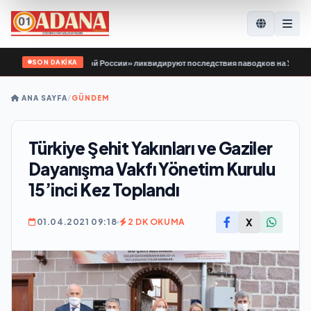
SON DAKİKA
дой Гвардии Единой России» ликвидируют последствия паводков на Урале и Д
ANA SAYFA
/
GÜNDEM
Türkiye Şehit Yakınları ve Gaziler
Dayanışma Vakfı Yönetim Kurulu
15’inci Kez Toplandı
X
01.04.2021 09:18
2 DK OKUMA