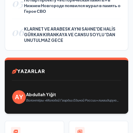
05
Нижнем Новгороде появился мурал в память о
Герое СВО
06
KLARNET VE ARABESK AYNI SAHNE'DE HALİS
GÜRKAN KIRANKAYA VE CANSU SOYLU 'DAN
UNUTULMAZ GECE
YAZARLAR
Abdullah Yiğit
Волонтёры «Молодой Гвардии Единой России» ликвидируют
последствия паводков на Урале и Дальнем Востоке