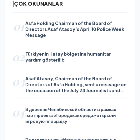
ÇOK OKUNANLAR
01
Asfa Holding Chairman of the Board of
Directors Asaf Atasoy’s April 10 Police Week
Message
02
Türkiyənin Hatay bölgəsinə humanitar
yardım göstərilib
03
Asaf Atasoy, Chairman of the Board of
Directors of Asfa Holding, sent a message on
the occasion of the July 24 Journalists and
Press Day
04
В деревне Челябинской области в рамках
партпроекта «Городская среда» открыли
игровую площадку
По партпроекту «Историческая память» в