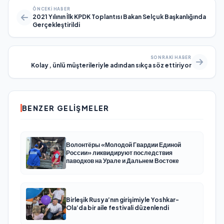
ÖNCEKI HABER
2021 Yılının İlk KPDK Toplantısı Bakan Selçuk Başkanlığında
Gerçekleştirildi
SONRAKI HABER
Kolay , ünlü müşterileriyle adından sıkça söz ettiriyor
BENZER GELIŞMELER
Волонтёры «Молодой Гвардии Единой
России» ликвидируют последствия
паводков на Урале и Дальнем Востоке
Birleşik Rusya’nın girişimiyle Yoshkar-
Ola’da bir aile festivali düzenlendi