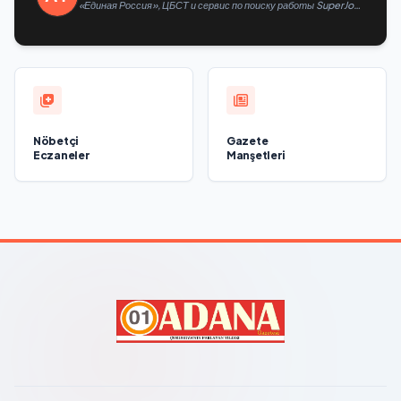
«Единая Россия», ЦБСТ и сервис по поиску работы SuperJob
создадут первую в России специализированную платформу
для трудоустройства ветеранов СВО
Nöbetçi
Gazete
Eczaneler
Manşetleri