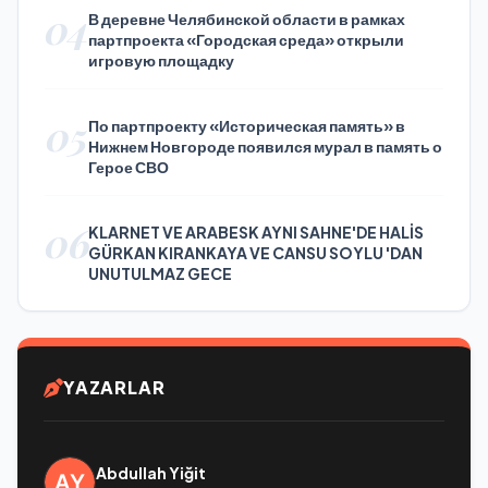
04
В деревне Челябинской области в рамках
партпроекта «Городская среда» открыли
игровую площадку
05
По партпроекту «Историческая память» в
Нижнем Новгороде появился мурал в память о
Герое СВО
06
KLARNET VE ARABESK AYNI SAHNE'DE HALİS
GÜRKAN KIRANKAYA VE CANSU SOYLU 'DAN
UNUTULMAZ GECE
YAZARLAR
Abdullah Yiğit