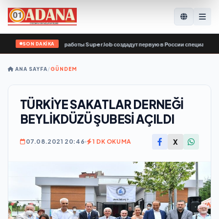
SON DAKİKA
 и сервис по поиску работы SuperJob создадут первую в России специализиро
ANA SAYFA
/
GÜNDEM
TÜRKİYE SAKATLAR DERNEĞİ
BEYLİKDÜZÜ ŞUBESİ AÇILDI
X
07.08.2021 20:46
1 DK OKUMA