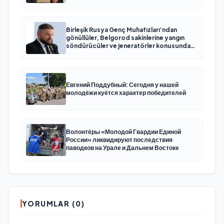
обстрелов
Birleşik Rusya Genç Muhafızları’ndan
gönüllüler, Belgorod sakinlerine yangın
söndürücüler ve jeneratörler konusunda
yardımcı olacak
Евгений Поддубный: Сегодня у нашей
молодёжи куётся характер победителей
Волонтёры «Молодой Гвардии Единой
России» ликвидируют последствия
паводков на Урале и Дальнем Востоке
YORUMLAR (0)