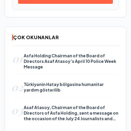
ÇOK OKUNANLAR
01
Asfa Holding Chairman of the Board of
Directors Asaf Atasoy’s April 10 Police Week
Message
02
Türkiyənin Hatay bölgəsinə humanitar
yardım göstərilib
03
Asaf Atasoy, Chairman of the Board of
Directors of Asfa Holding, sent a message on
the occasion of the July 24 Journalists and
Press Day