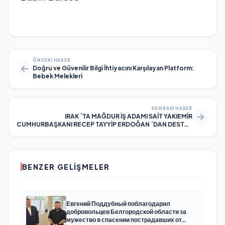
ÖNCEKI HABER
Doğru ve Güvenilir Bilgi İhtiyacını Karşılayan Platform:
Bebek Melekleri
SONRAKI HABER
IRAK `TA MAĞDUR İŞ ADAMI SAİT YAKIEMİR
CUMHURBAŞKANI RECEP TAYYİP ERDOĞAN `DAN DESTEK
İSTEDİ
BENZER GELIŞMELER
Евгений Поддубный поблагодарил
добровольцев Белгородской области за
мужество в спасении пострадавших от