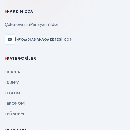
HAKKIMIZDA
Çukurova'nın Parlayan Yıldızı
INFO@01ADANAGAZETESI.COM
KATEGORILER
BUGÜN
DÜNYA
EĞİTİM
EKONOMİ
GÜNDEM