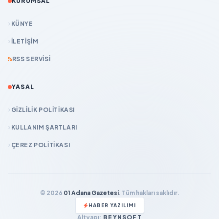
KURUMSAL
KÜNYE
İLETIŞIM
RSS SERVISI
YASAL
GIZLILIK POLITIKASI
KULLANIM ŞARTLARI
ÇEREZ POLITIKASI
© 2026
01 Adana Gazetesi
. Tüm hakları saklıdır.
HABER YAZILIMI
Altyapı:
BEYNSOFT