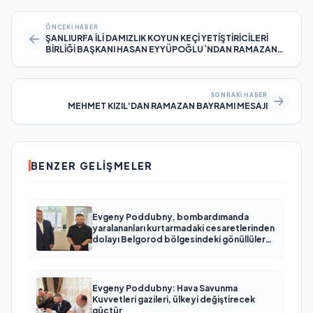
ÖNCEKI HABER
ŞANLIURFA İLİ DAMIZLIK KOYUN KEÇİ YETİŞTİRİCİLERİ
BİRLİĞİ BAŞKANI HASAN EYYÜPOĞLU`NDAN RAMAZAN
BAYRAMI MESAJI
SONRAKI HABER
MEHMET KIZIL’DAN RAMAZAN BAYRAMI MESAJI
BENZER GELIŞMELER
Evgeny Poddubny, bombardımanda
yaralananları kurtarmadaki cesaretlerinden
dolayı Belgorod bölgesindeki gönüllülere
teşekkür etti
Evgeny Poddubny: Hava Savunma
Kuvvetleri gazileri, ülkeyi değiştirecek
güçtür