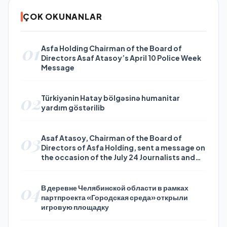
ÇOK OKUNANLAR
01
Asfa Holding Chairman of the Board of
Directors Asaf Atasoy’s April 10 Police Week
Message
02
Türkiyənin Hatay bölgəsinə humanitar
yardım göstərilib
03
Asaf Atasoy, Chairman of the Board of
Directors of Asfa Holding, sent a message on
the occasion of the July 24 Journalists and
Press Day
04
В деревне Челябинской области в рамках
партпроекта «Городская среда» открыли
игровую площадку