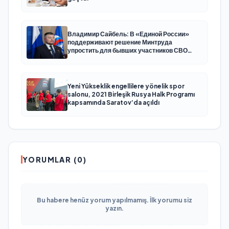
Владимир Сайбель: В «Единой России»
поддерживают решение Минтруда
упростить для бывших участников СВО
получение соцконтракта
Yeni Yükseklik engellilere yönelik spor
salonu, 2021 Birleşik Rusya Halk Programı
kapsamında Saratov’da açıldı
YORUMLAR (0)
Bu habere henüz yorum yapılmamış. İlk yorumu siz
yazın.