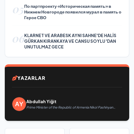
05
По партпроекту «Историческая память» в
Нижнем Новгороде появился мурал в память о
Герое СВО
06
KLARNET VE ARABESK AYNI SAHNE'DE HALİS
GÜRKAN KIRANKAYA VE CANSU SOYLU 'DAN
UNUTULMAZ GECE
YAZARLAR
Abdullah Yiğit
Prime Minister of the Republic of Armenia Nikol Pashinyan
called President of the Republic of Azerbaijan Ilham Aliyev