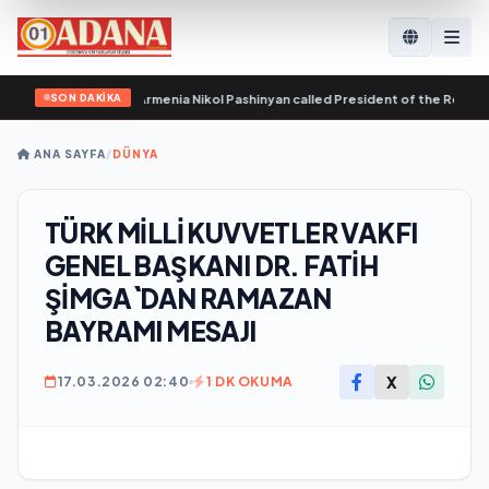
SON DAKİKA
 of the Republic of Armenia Nikol Pashinyan called President of the Republic 
ANA SAYFA
/
DÜNYA
TÜRK MİLLİ KUVVETLER VAKFI
GENEL BAŞKANI DR. FATİH
ŞİMGA`DAN RAMAZAN
BAYRAMI MESAJI
X
17.03.2026 02:40
1 DK OKUMA