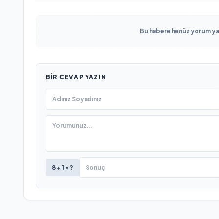
Bu habere henüz yorum yapı
BIR CEVAP YAZIN
8 + 1 = ?