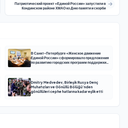
Патриотический проект «Единой России» запустили в
Кондинском районе ХМАО ко Дню памяти и скорби
В Санкт-Петербурге «Женское движение
Единой России» сформировало предложения
по развитию городских программ поддержки
женщин
Dmitry Medvedev, Birleşik Rusya Genç
Muhafızları ve Gönüllü Bölüğü’nden
gönüllüleri cephe hatlarına kadar eşlik etti