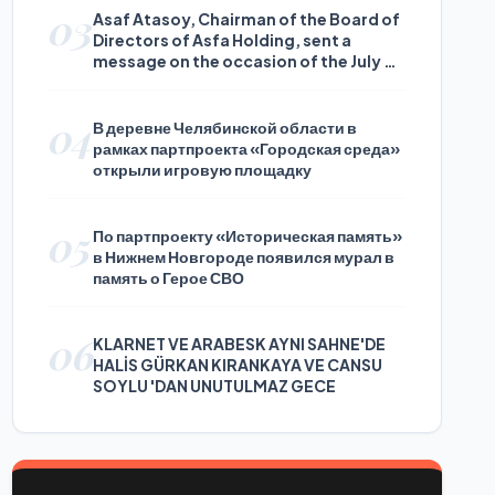
03
Asaf Atasoy, Chairman of the Board of
Directors of Asfa Holding, sent a
message on the occasion of the July 24
Journalists and Press Day
04
В деревне Челябинской области в
рамках партпроекта «Городская среда»
открыли игровую площадку
05
По партпроекту «Историческая память»
в Нижнем Новгороде появился мурал в
память о Герое СВО
06
KLARNET VE ARABESK AYNI SAHNE'DE
HALİS GÜRKAN KIRANKAYA VE CANSU
SOYLU 'DAN UNUTULMAZ GECE