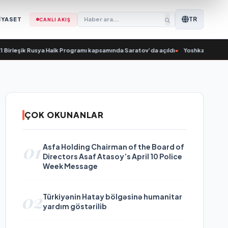
TR
İYASET
CANLI AKIŞ
leşik Rusya Halk Programı kapsamında Saratov’da açıldı
•
Yoshkar-Ola’da Nikola
ÇOK OKUNANLAR
01
Asfa Holding Chairman of the Board of
Directors Asaf Atasoy’s April 10 Police
Week Message
02
Türkiyənin Hatay bölgəsinə humanitar
yardım göstərilib