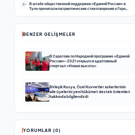
В штабе общественной поддержки «Единой России» в
Туле прочитали патриотические стихотворения о Героях
СВО
BENZER GELIŞMELER
В Саратове по Народной программе «Единой
России»-2021 открылся адаптивный
спортзал «Новая высота»
Birleşik Rusya, Özel Kuvvetler askerlerinin
aile üyelerini yeni hükümet destek önlemleri
hakkında bilgilendirdi
YORUMLAR (0)