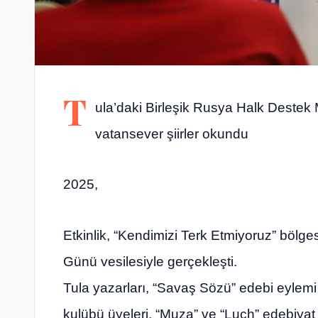
T
ula’daki Birleşik Rusya Halk Deste
vatansever şiirler okundu
2025,
Etkinlik, “Kendimizi Terk Etmiyoruz” bölges
Günü vesilesiyle gerçekleşti.
Tula yazarları, “Savaş Sözü” edebi eylemi 
kulübü üyeleri, “Muza” ve “Luch” edebiyat 