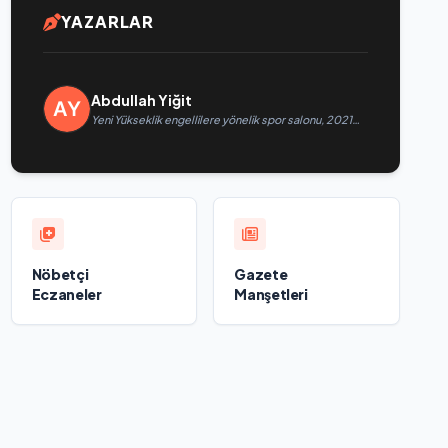
YAZARLAR
Abdullah Yiğit
Yeni Yükseklik engellilere yönelik spor salonu, 2021
Birleşik Rusya Halk Programı kapsamında Saratov’da
açıldı
Nöbetçi
Gazete
Eczaneler
Manşetleri