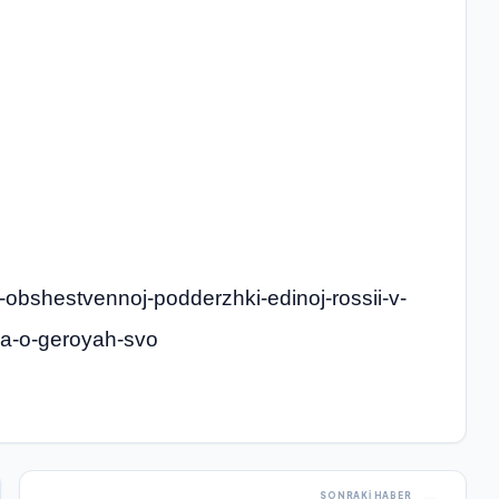
e-obshestvennoj-podderzhki-edinoj-rossii-v-
niya-o-geroyah-svo
SONRAKI HABER