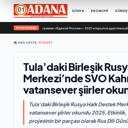
DÜNYA
EKONOMİ
GÜND
SON DAKİKA
ове по Народной программе «Единой России»-2021 открылся адаптивный спорт
ANA SAYFA
/
SİYASET
Tula’daki Birleşik Rus
Merkezi’nde SVO Kahr
vatansever şiirler ok
Tula'daki Birleşik Rusya Halk Destek Me
vatansever şiirler okundu 2025, Etkinlik
projesinin bir parçası olarak Rus Dili Gün