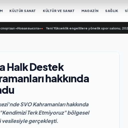
EM
KÜLTÜR SANAT
KÜLTÜR VE SANAT
MAGAZİN
SAĞLIK
S
зал «Новая высота»
•
Yeni Yükseklik engellilere yönelik spor salonu, 2021 Bir
ya Halk Destek
amanları hakkında
undu
rkezi'nde SVO Kahramanları hakkında
, "Kendimizi Terk Etmiyoruz" bölgesel
ü vesilesiyle gerçekleşti.