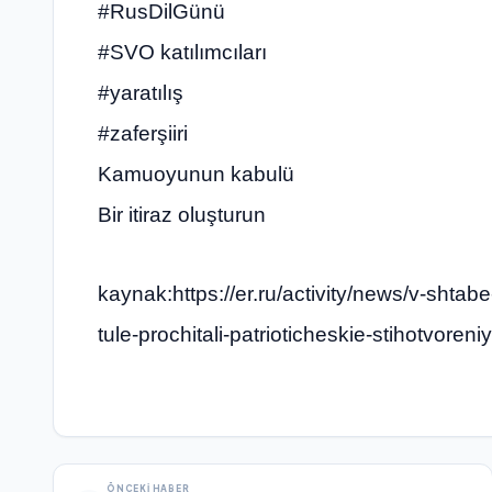
#RusDilGünü
#SVO katılımcıları
#yaratılış
#zaferşiiri
Kamuoyunun kabulü
Bir itiraz oluşturun
kaynak:https://er.ru/activity/news/v-shtab
tule-prochitali-patrioticheskie-stihotvore
ÖNCEKI HABER