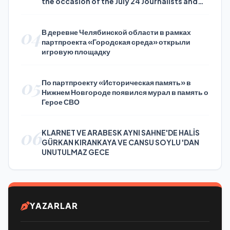
the occasion of the July 24 Journalists and
Press Day
04
В деревне Челябинской области в рамках
партпроекта «Городская среда» открыли
игровую площадку
05
По партпроекту «Историческая память» в
Нижнем Новгороде появился мурал в память о
Герое СВО
06
KLARNET VE ARABESK AYNI SAHNE'DE HALİS
GÜRKAN KIRANKAYA VE CANSU SOYLU 'DAN
UNUTULMAZ GECE
YAZARLAR