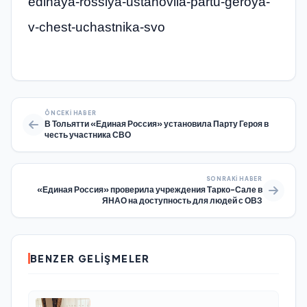
edinaya-rossiya-ustanovila-partu-geroya-
v-chest-uchastnika-svo
ÖNCEKI HABER
В Тольятти «Единая Россия» установила Парту Героя в
честь участника СВО
SONRAKI HABER
«Единая Россия» проверила учреждения Тарко-Сале в
ЯНАО на доступность для людей с ОВЗ
BENZER GELIŞMELER