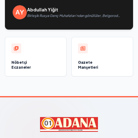
Abdullah Yiğit
Birleşik Rusya Genç Muhafızları’ndan gönüllüler, Belgorod
sakinlerine yangın söndürücüler ve jeneratörler konusunda
yardımcı olacak
Nöbetçi
Gazete
Eczaneler
Manşetleri