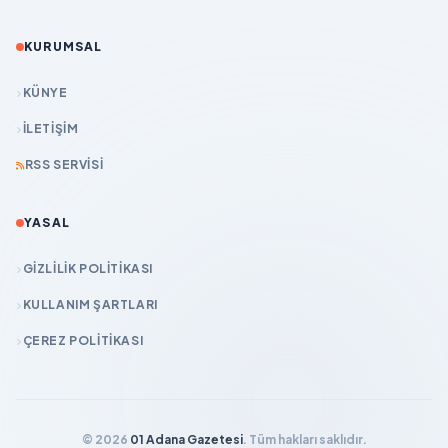
KURUMSAL
KÜNYE
İLETIŞIM
RSS SERVISI
YASAL
GIZLILIK POLITIKASI
KULLANIM ŞARTLARI
ÇEREZ POLITIKASI
© 2026
01 Adana Gazetesi
. Tüm hakları saklıdır.