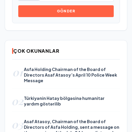
GÖNDER
ÇOK OKUNANLAR
01
Asfa Holding Chairman of the Board of
Directors Asaf Atasoy’s April 10 Police Week
Message
02
Türkiyənin Hatay bölgəsinə humanitar
yardım göstərilib
03
Asaf Atasoy, Chairman of the Board of
Directors of Asfa Holding, sent a message on