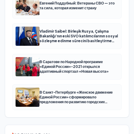
Евгений Поддубный: Ветераны СВО — это
та сила, которая изменит страну
Vladimir Saibel: Birleşik Rusya, Çalışma
Bakanlığı’nın eski SVO katılımcılarının sosyal
sözleşme edinme sürecini basitleştirme
kararını destekliyor
В Саратове по Народной программе
«Единой России»-2021 открылся
адаптивный спортзал «Новая высота»
В Санкт-Петербурге «Женское движение
Единой России» сформировало
предложения по развитию городских
программ поддержки женщин