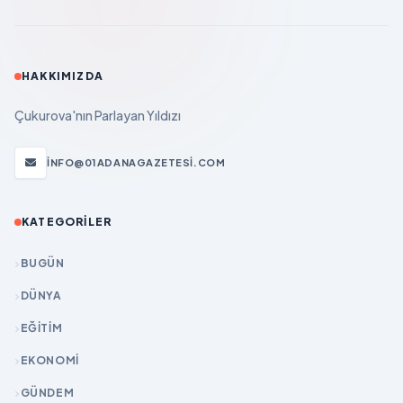
HAKKIMIZDA
Çukurova'nın Parlayan Yıldızı
INFO@01ADANAGAZETESI.COM
KATEGORILER
BUGÜN
DÜNYA
EĞİTİM
EKONOMİ
GÜNDEM