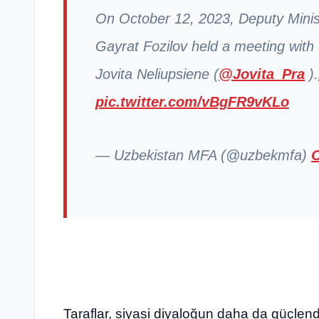
On October 12, 2023, Deputy Minist
Gayrat Fozilov held a meeting with
Jovita Neliupsiene (
@Jovita_Pra
).
pic.twitter.com/vBgFR9vKLo
— Uzbekistan MFA (@uzbekmfa)
O
Taraflar, siyasi diyaloğun daha da güçlendir