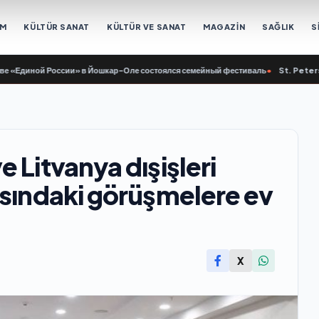
EM
KÜLTÜR SANAT
KÜLTÜR VE SANAT
MAGAZİN
SAĞLIK
S
иной России» в Йошкар-Оле состоялся семейный фестиваль
•
St. Petersburg’da
 Litvanya dışişleri
asındaki görüşmelere ev
X