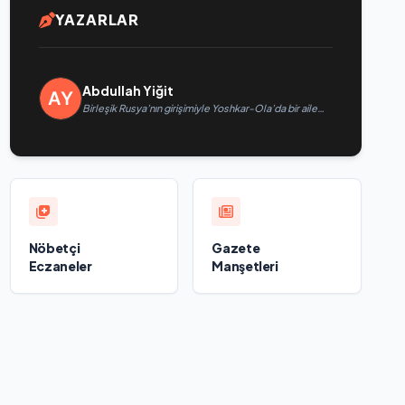
YAZARLAR
Abdullah Yiğit
Birleşik Rusya’nın girişimiyle Yoshkar-Ola’da bir aile
festivali düzenlendi
Nöbetçi
Gazete
Eczaneler
Manşetleri