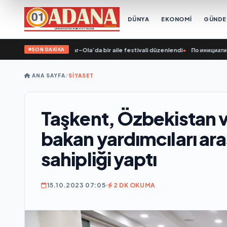
DÜNYA
EKONOMİ
GÜND
SON DAKİKA
n girişimiyle Yoshkar-Ola’da bir aile festivali düzenlendi
•
По инициативе «Ед
ANA SAYFA
/
SİYASET
Taşkent, Özbekistan ve
bakan yardımcıları ar
sahipliği yaptı
15.10.2023 07:05
2 DK OKUMA