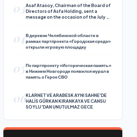
03
Asaf Atasoy, Chairman of the Board of
Directors of Asfa Holding, sent a
message on the occasion of the July 24
Journalists and Press Day
04
В деревне Челябинской области в
рамках партпроекта «Городская среда»
открыли игровую площадку
05
По партпроекту «Историческая память»
в Нижнем Новгороде появился мурал в
память о Герое СВО
06
KLARNET VE ARABESK AYNI SAHNE'DE
HALİS GÜRKAN KIRANKAYA VE CANSU
SOYLU 'DAN UNUTULMAZ GECE