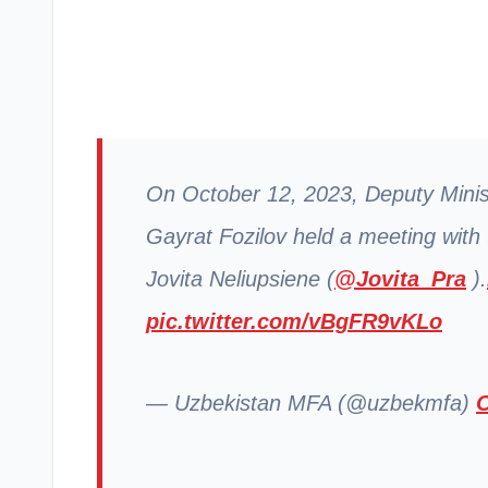
On October 12, 2023, Deputy Minist
Gayrat Fozilov held a meeting with
Jovita Neliupsiene (
@Jovita_Pra
).
pic.twitter.com/vBgFR9vKLo
— Uzbekistan MFA (@uzbekmfa)
O