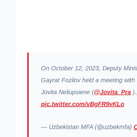
On October 12, 2023, Deputy Minist
Gayrat Fozilov held a meeting with
Jovita Neliupsiene (
@Jovita_Pra
).
pic.twitter.com/vBgFR9vKLo
— Uzbekistan MFA (@uzbekmfa)
O