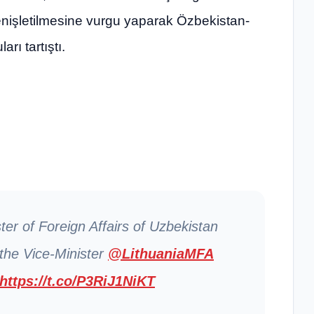
 genişletilmesine vurgu yaparak Özbekistan-
rı tartıştı.
er of Foreign Affairs of Uzbekistan
 the Vice-Minister
@LithuaniaMFA
https://t.co/P3RiJ1NiKT