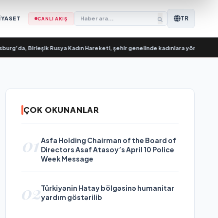
TR
İYASET
CANLI AKIŞ
, Birleşik Rusya Kadın Hareketi, şehir genelinde kadınlara yönelik destek progr
ÇOK OKUNANLAR
01
Asfa Holding Chairman of the Board of
Directors Asaf Atasoy’s April 10 Police
Week Message
02
Türkiyənin Hatay bölgəsinə humanitar
yardım göstərilib