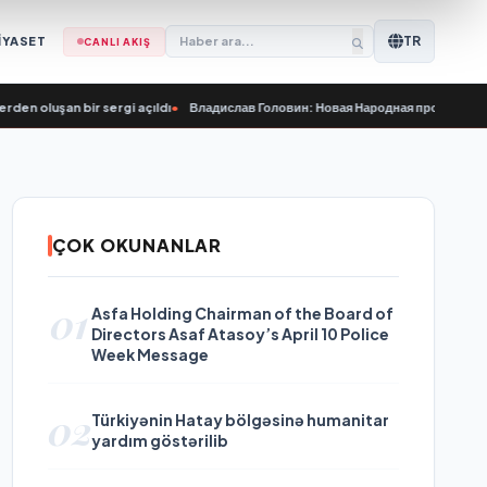
TR
İYASET
CANLI AKIŞ
an bir sergi açıldı
•
Владислав Головин: Новая Народная программа «Единой Р
ÇOK OKUNANLAR
01
Asfa Holding Chairman of the Board of
Directors Asaf Atasoy’s April 10 Police
Week Message
02
Türkiyənin Hatay bölgəsinə humanitar
yardım göstərilib