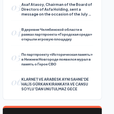
03
Asaf Atasoy, Chairman of the Board of
Directors of Asfa Holding, sent a
message on the occasion of the July 24
Journalists and Press Day
04
В деревне Челябинской области в
рамках партпроекта «Городская среда»
открыли игровую площадку
05
По партпроекту «Историческая память»
в Нижнем Новгороде появился мурал в
память о Герое СВО
06
KLARNET VE ARABESK AYNI SAHNE'DE
HALİS GÜRKAN KIRANKAYA VE CANSU
SOYLU 'DAN UNUTULMAZ GECE