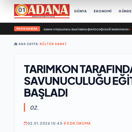
DÜNYA
EKONOMİ
GÜND
SON DAKİKA
диной России» в Казани открылась выставка философской живописи
•
Kazan’da
ANA SAYFA
/
KÜLTÜR SANAT
TARIMKON TARAFIND
SAVUNUCULUĞU EĞİ
BAŞLADI
02.
02.01.2026 10:43
5 DK OKUMA