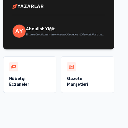
YAZARLAR
Abdullah Yiğit
В штабе общественной поддержки «Единой России»
в Казани открылась выставка философской
живописи
Nöbetçi
Gazete
Eczaneler
Manşetleri