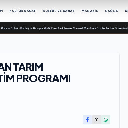
EM
KÜLTÜR SANAT
KÜLTÜR VE SANAT
MAGAZİN
SAĞLIK
S
ki Birleşik Rusya Halk Destekleme Genel Merkezi’nde felsefi resimlerden oluş
AN TARIM
TİM PROGRAMI
X