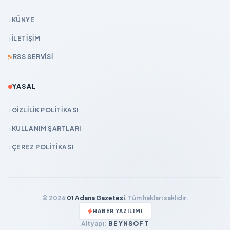
KÜNYE
İLETIŞIM
RSS SERVISI
YASAL
GIZLILIK POLITIKASI
KULLANIM ŞARTLARI
ÇEREZ POLITIKASI
© 2026
01 Adana Gazetesi
. Tüm hakları saklıdır.
HABER YAZILIMI
Altyapı:
BEYNSOFT