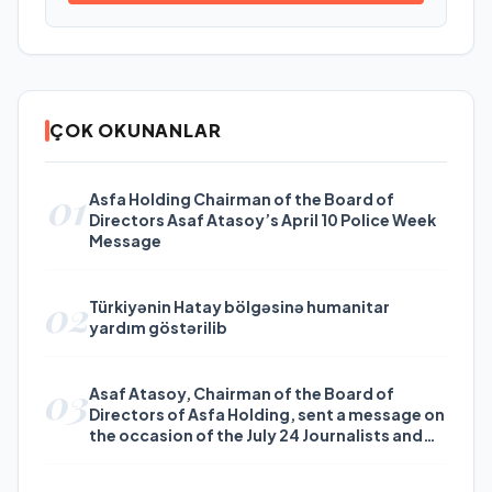
ÇOK OKUNANLAR
01
Asfa Holding Chairman of the Board of
Directors Asaf Atasoy’s April 10 Police Week
Message
02
Türkiyənin Hatay bölgəsinə humanitar
yardım göstərilib
03
Asaf Atasoy, Chairman of the Board of
Directors of Asfa Holding, sent a message on
the occasion of the July 24 Journalists and
Press Day