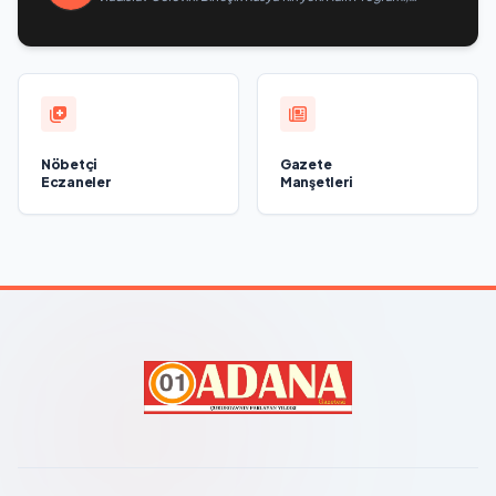
teknolojik egemenliğin ve savunma sanayinin geliştirilmesine
odaklanacak
Nöbetçi
Gazete
Eczaneler
Manşetleri