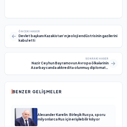
ÖNCEKI HABER
Devlet başkanı Kazakistan’ın jeoloji endüstrisinin gazilerini
kabul etti
SONRAKI HABER
Nazir Ceyhun Bayramovun Avropa ölkələrinin
Azərbaycanda akkreditə olunmuş diplomatik
nümayəndəliklərinin rəhbərləri ilə görüşünə dair mətbuat
məlumatı
BENZER GELIŞMELER
Alexander Karelin: Birleşik Rusya, sporu
milyonlarca Rus için erişilebilir kılıyor