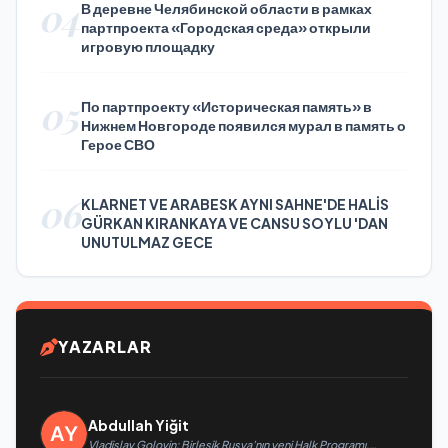
04
В деревне Челябинской области в рамках
партпроекта «Городская среда» открыли
игровую площадку
05
По партпроекту «Историческая память» в
Нижнем Новгороде появился мурал в память о
Герое СВО
06
KLARNET VE ARABESK AYNI SAHNE'DE HALİS
GÜRKAN KIRANKAYA VE CANSU SOYLU 'DAN
UNUTULMAZ GECE
YAZARLAR
Abdullah Yiğit
Vladislav Golovin: Birleşik Rusya’nın yeni Halk Programı,