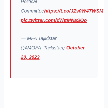
Political
Committee
https://t.co/JZs0W4TWSM
pic.twitter.com/d7htMNaSOo
— MFA Tajikistan
(@MOFA_Tajikistan)
October
20, 2023