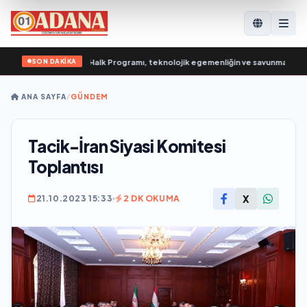
SON DAKİKA
leşik Rusya’nın yeni Halk Programı, teknolojik egemenliğin ve savunma sanayini
ANA SAYFA
/
GÜNDEM
Tacik-İran Siyasi Komitesi
Toplantısı
X
21.10.2023 15:33
2 DK OKUMA