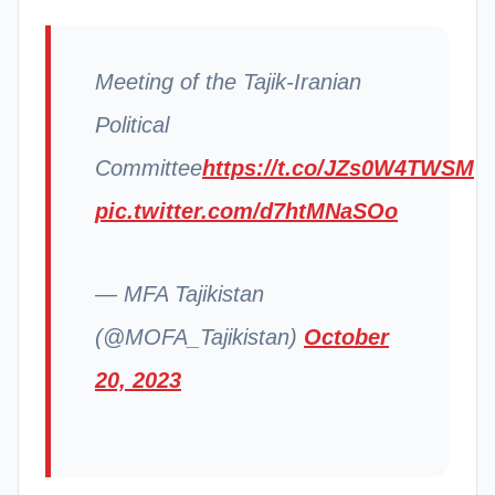
Meeting of the Tajik-Iranian
Political
Committee
https://t.co/JZs0W4TWSM
pic.twitter.com/d7htMNaSOo
— MFA Tajikistan
(@MOFA_Tajikistan)
October
20, 2023