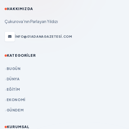
HAKKIMIZDA
Çukurova'nın Parlayan Yıldızı
INFO@01ADANAGAZETESI.COM
KATEGORILER
BUGÜN
DÜNYA
EĞİTİM
EKONOMİ
GÜNDEM
KURUMSAL