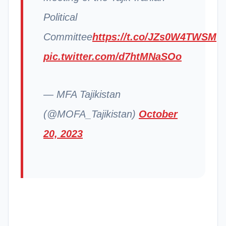
Political
Committee
https://t.co/JZs0W4TWSM
pic.twitter.com/d7htMNaSOo
— MFA Tajikistan
(@MOFA_Tajikistan)
October
20, 2023