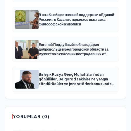
В штабе общественной поддержки «Единой
России» в Казани открылась выставка
философской живописи
Евгений Поддубный поблагодарил
добровольцев Белгородской области за
мужество в спасении пострадавших от
обстрелов
Birleşik Rusya Genç Muhafızları’ndan
gönüllüler, Belgorod sakinlerine yangın
söndürücüler ve jeneratörler konusunda
yardımcı olacak
YORUMLAR (0)