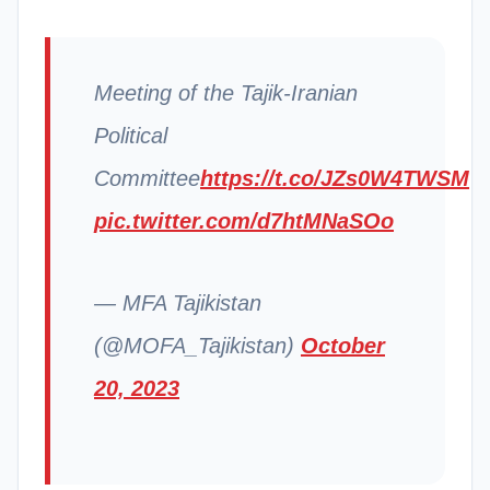
Meeting of the Tajik-Iranian
Political
Committee
https://t.co/JZs0W4TWSM
pic.twitter.com/d7htMNaSOo
— MFA Tajikistan
(@MOFA_Tajikistan)
October
20, 2023