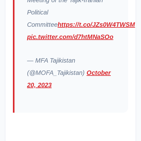
Political
Committee
https://t.co/JZs0W4TWSM
pic.twitter.com/d7htMNaSOo
— MFA Tajikistan
(@MOFA_Tajikistan)
October
20, 2023