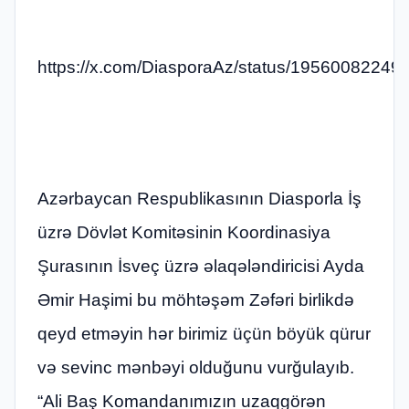
https://x.com/DiasporaAz/status/1956008224
Azərbaycan Respublikasının Diasporla İş
üzrə Dövlət Komitəsinin Koordinasiya
Şurasının İsveç üzrə əlaqələndiricisi Ayda
Əmir Haşimi bu möhtəşəm Zəfəri birlikdə
qeyd etməyin hər birimiz üçün böyük qürur
və sevinc mənbəyi olduğunu vurğulayıb.
“Ali Baş Komandanımızın uzaqgörən