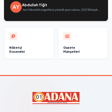
Abdullah Yiğit
Yeni Yükseklik engellilere yönelik spor salonu, 2021 Birleşik
Rusya Halk Programı kapsamında Saratov’da açıldı
Nöbetçi
Gazete
Eczaneler
Manşetleri