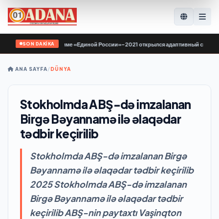
SON DAKİKA
по Народной программе «Единой России»-2021 открылся адаптивный спортзал 
ANA SAYFA
/
DÜNYA
Stokholmda ABŞ-də imzalanan
Birgə Bəyannamə ilə əlaqədar
tədbir keçirilib
Stokholmda ABŞ-də imzalanan Birgə
Bəyannamə ilə əlaqədar tədbir keçirilib
2025 Stokholmda ABŞ-də imzalanan
Birgə Bəyannamə ilə əlaqədar tədbir
keçirilib ABŞ-nin paytaxtı Vaşinqton