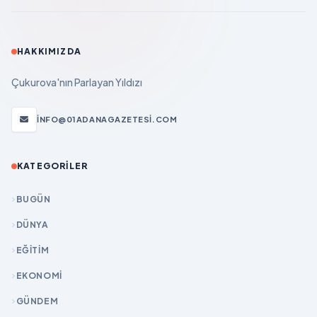
HAKKIMIZDA
Çukurova'nın Parlayan Yıldızı
INFO@01ADANAGAZETESI.COM
KATEGORILER
BUGÜN
DÜNYA
EĞİTİM
EKONOMİ
GÜNDEM