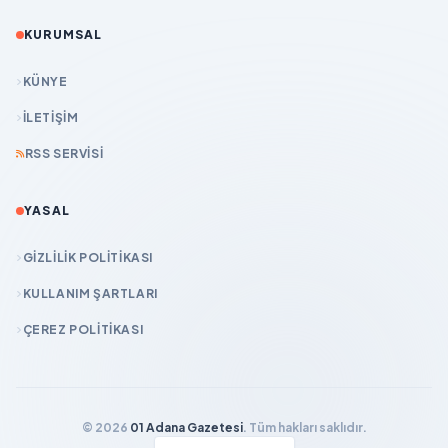
KURUMSAL
KÜNYE
İLETIŞIM
RSS SERVISI
YASAL
GIZLILIK POLITIKASI
KULLANIM ŞARTLARI
ÇEREZ POLITIKASI
© 2026
01 Adana Gazetesi
. Tüm hakları saklıdır.