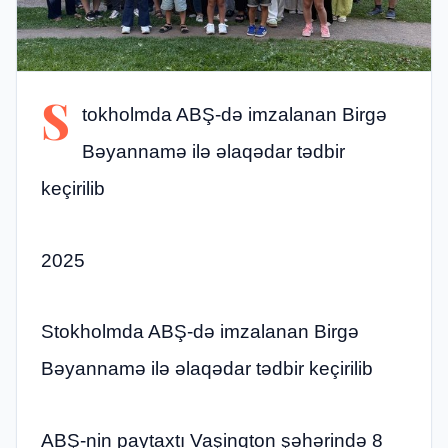
S
tokholmda ABŞ-də imzalanan Birgə
Bəyannamə ilə əlaqədar tədbir
keçirilib
2025
Stokholmda ABŞ-də imzalanan Birgə
Bəyannamə ilə əlaqədar tədbir keçirilib
ABŞ-nin paytaxtı Vaşinqton şəhərində 8