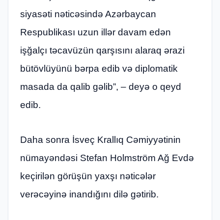
siyasəti nəticəsində Azərbaycan
Respublikası uzun illər davam edən
işğalçı təcavüzün qarşısını alaraq ərazi
bütövlüyünü bərpa edib və diplomatik
masada da qalib gəlib”, – deyə o qeyd
edib.
Daha sonra İsveç Krallıq Cəmiyyətinin
nümayəndəsi Stefan Holmström Ağ Evdə
keçirilən görüşün yaxşı nəticələr
verəcəyinə inandığını dilə gətirib.