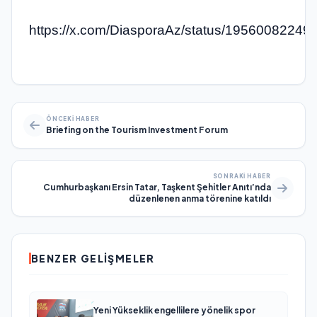
https://x.com/DiasporaAz/status/1956008224
ÖNCEKI HABER
Briefing on the Tourism Investment Forum
SONRAKI HABER
Cumhurbaşkanı Ersin Tatar, Taşkent Şehitler Anıtı’nda
düzenlenen anma törenine katıldı
BENZER GELIŞMELER
Yeni Yükseklik engellilere yönelik spor