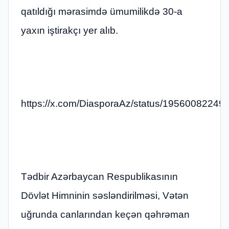
qatıldığı mərasimdə ümumilikdə 30-a
yaxın iştirakçı yer alıb.
https://x.com/DiasporaAz/status/1956008224
Tədbir Azərbaycan Respublikasının
Dövlət Himninin səsləndirilməsi, Vətən
uğrunda canlarından keçən qəhrəman