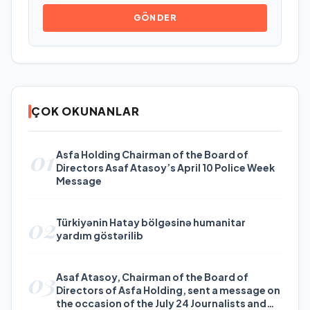
GÖNDER
ÇOK OKUNANLAR
01
Asfa Holding Chairman of the Board of
Directors Asaf Atasoy’s April 10 Police Week
Message
02
Türkiyənin Hatay bölgəsinə humanitar
yardım göstərilib
03
Asaf Atasoy, Chairman of the Board of
Directors of Asfa Holding, sent a message on
the occasion of the July 24 Journalists and