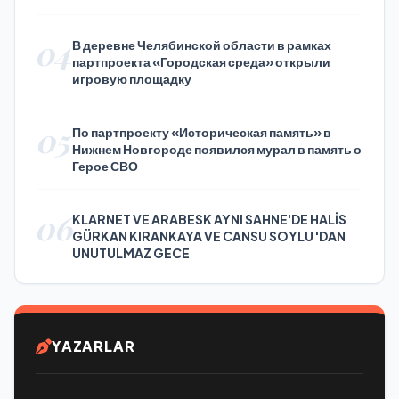
Press Day
04
В деревне Челябинской области в рамках
партпроекта «Городская среда» открыли
игровую площадку
05
По партпроекту «Историческая память» в
Нижнем Новгороде появился мурал в память о
Герое СВО
06
KLARNET VE ARABESK AYNI SAHNE'DE HALİS
GÜRKAN KIRANKAYA VE CANSU SOYLU 'DAN
UNUTULMAZ GECE
YAZARLAR