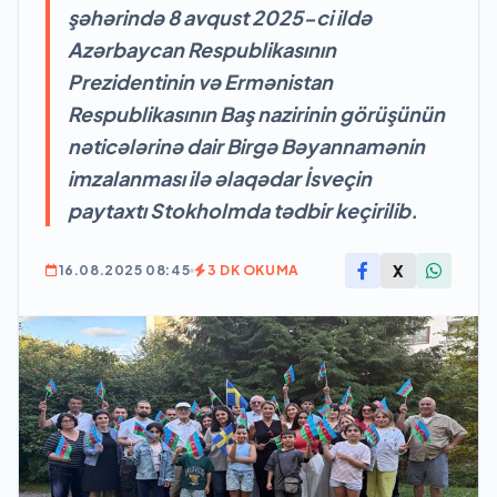
şəhərində 8 avqust 2025-ci ildə
Azərbaycan Respublikasının
Prezidentinin və Ermənistan
Respublikasının Baş nazirinin görüşünün
nəticələrinə dair Birgə Bəyannamənin
imzalanması ilə əlaqədar İsveçin
paytaxtı Stokholmda tədbir keçirilib.
X
16.08.2025 08:45
3 DK OKUMA