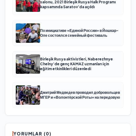
salonu, 2021 Birleşik Rusya Halk Programı
kapsamında Saratov’da açıldı
По инициативе «Единой России» в Йошкар-
Оле состоялся семейный фестиваль
Birleşik Rusya aktivistleri, Naberezhnye
Chelny’de genç KAMAZ uzmanları için
eğitim etkinlikleri düzenledi
Дмитрий Медведев проводил добровольцев
МГЕР и «Волонтёрской Роты» на передовую
YORUMLAR (0)