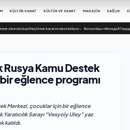
EM
KÜLTÜR SANAT
KÜLTÜR VE SANAT
MAGAZİN
SAĞLIK
S
recini basitleştirme kararını destekliyor
•
Волонтёры «Молодой Гвардии Едино
ik Rusya Kamu Destek
 bir eğlence programı
k Merkezi, çocuklar için bir eğlence
 Yaratıcılık Sarayı "Vesyoly Uley" yaz
 katıldı.