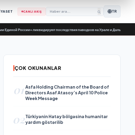
TR
İYASET
CANLI AKIŞ
й России» ликвидируют последствия паводков на Урале и Дальнем Востоке
•
B
ÇOK OKUNANLAR
01
Asfa Holding Chairman of the Board of
Directors Asaf Atasoy’s April 10 Police
Week Message
02
Türkiyənin Hatay bölgəsinə humanitar
yardım göstərilib