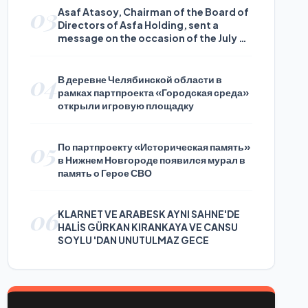
03
Asaf Atasoy, Chairman of the Board of
Directors of Asfa Holding, sent a
message on the occasion of the July 24
Journalists and Press Day
04
В деревне Челябинской области в
рамках партпроекта «Городская среда»
открыли игровую площадку
05
По партпроекту «Историческая память»
в Нижнем Новгороде появился мурал в
память о Герое СВО
06
KLARNET VE ARABESK AYNI SAHNE'DE
HALİS GÜRKAN KIRANKAYA VE CANSU
SOYLU 'DAN UNUTULMAZ GECE