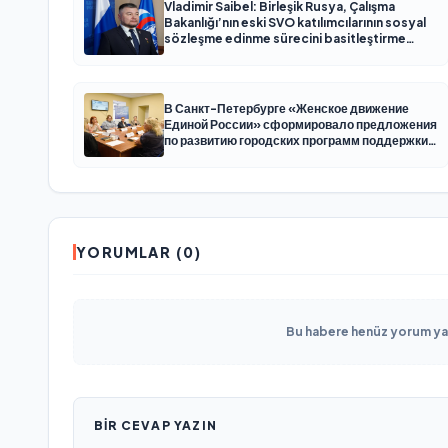
Vladimir Saibel: Birleşik Rusya, Çalışma
Bakanlığı’nın eski SVO katılımcılarının sosyal
sözleşme edinme sürecini basitleştirme
kararını destekliyor
В Санкт-Петербурге «Женское движение
Единой России» сформировало предложения
по развитию городских программ поддержки
женщин
YORUMLAR (0)
Bu habere henüz yorum yapı
BIR CEVAP YAZIN