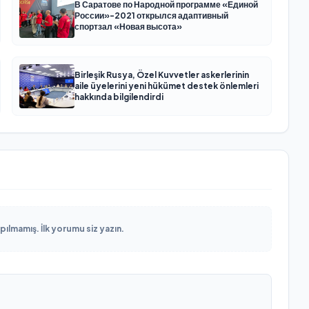
В Саратове по Народной программе «Единой
России»-2021 открылся адаптивный
спортзал «Новая высота»
Birleşik Rusya, Özel Kuvvetler askerlerinin
aile üyelerini yeni hükümet destek önlemleri
hakkında bilgilendirdi
lmamış. İlk yorumu siz yazın.