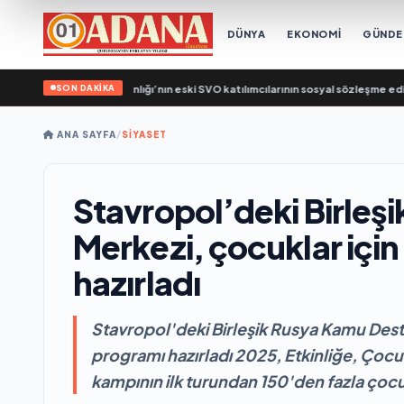
DÜNYA
EKONOMİ
GÜND
SON DAKİKA
usya, Çalışma Bakanlığı’nın eski SVO katılımcılarının sosyal sözleşme edinme sü
ANA SAYFA
/
SİYASET
Stavropol’deki Birleş
Merkezi, çocuklar için
hazırladı
Stavropol'deki Birleşik Rusya Kamu Deste
programı hazırladı 2025, Etkinliğe, Çocuk
kampının ilk turundan 150'den fazla çocuk