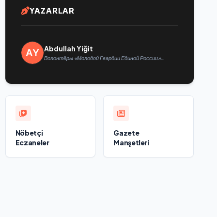
YAZARLAR
Abdullah Yiğit
Волонтёры «Молодой Гвардии Единой России»
ликвидируют последствия паводков на Урале и
Дальнем Востоке
Nöbetçi
Gazete
Eczaneler
Manşetleri