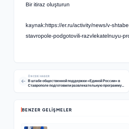
Bir itiraz oluşturun
kaynak:https://er.ru/activity/news/v-shtab
stavropole-podgotovili-razvlekatelnuyu-p
ÖNCEKI HABER
В штабе общественной поддержки «Единой России» в
Ставрополе подготовили развлекательную программу
для детей
BENZER GELIŞMELER