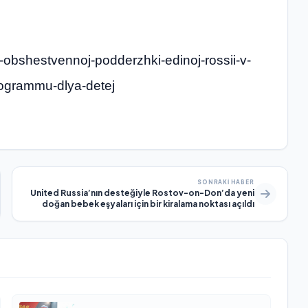
e-obshestvennoj-podderzhki-edinoj-rossii-v-
rogrammu-dlya-detej
SONRAKI HABER
United Russia’nın desteğiyle Rostov-on-Don’da yeni
doğan bebek eşyaları için bir kiralama noktası açıldı