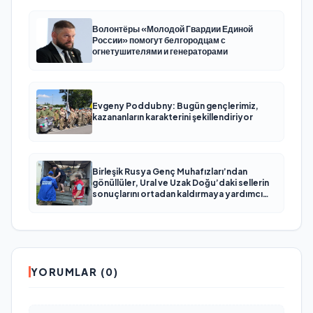
Волонтёры «Молодой Гвардии Единой
России» помогут белгородцам с
огнетушителями и генераторами
Evgeny Poddubny: Bugün gençlerimiz,
kazananların karakterini şekillendiriyor
Birleşik Rusya Genç Muhafızları’ndan
gönüllüler, Ural ve Uzak Doğu’daki sellerin
sonuçlarını ortadan kaldırmaya yardımcı
oluyor
YORUMLAR (0)