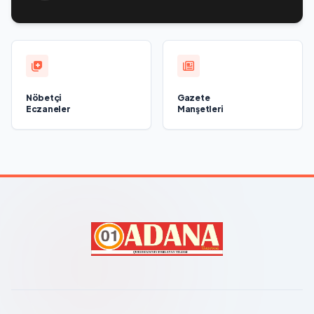
called President of the Republic of Azerbaijan Ilham Aliyev
Nöbetçi
Gazete
Eczaneler
Manşetleri