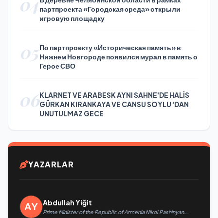
04
партпроекта «Городская среда» открыли
игровую площадку
05
По партпроекту «Историческая память» в
Нижнем Новгороде появился мурал в память о
Герое СВО
06
KLARNET VE ARABESK AYNI SAHNE'DE HALİS
GÜRKAN KIRANKAYA VE CANSU SOYLU 'DAN
UNUTULMAZ GECE
YAZARLAR
Abdullah Yiğit
Prime Minister of the Republic of Armenia Nikol Pashinyan