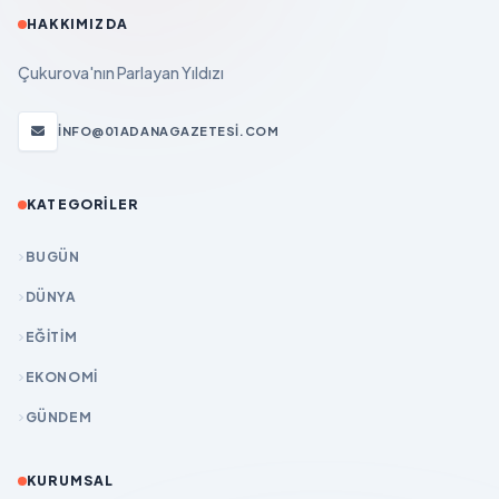
HAKKIMIZDA
Çukurova'nın Parlayan Yıldızı
INFO@01ADANAGAZETESI.COM
KATEGORILER
BUGÜN
DÜNYA
EĞİTİM
EKONOMİ
GÜNDEM
KURUMSAL