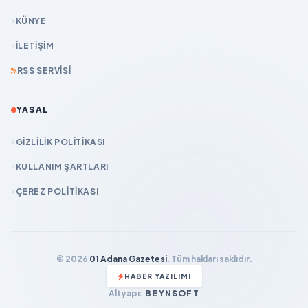
KÜNYE
İLETIŞIM
RSS SERVISI
YASAL
GIZLILIK POLITIKASI
KULLANIM ŞARTLARI
ÇEREZ POLITIKASI
© 2026
01 Adana Gazetesi
. Tüm hakları saklıdır.
HABER YAZILIMI
Altyapı:
BEYNSOFT