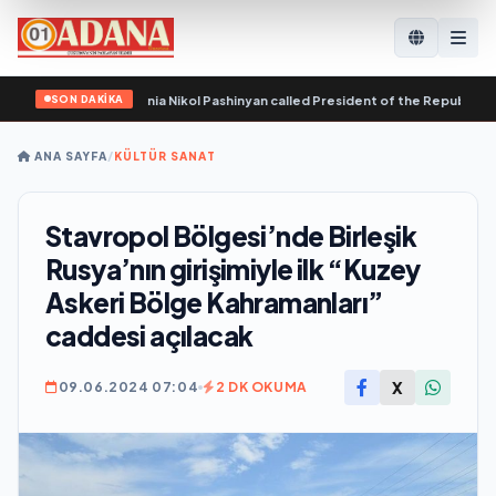
SON DAKİKA
e Republic of Armenia Nikol Pashinyan called President of the Republic of Aze
ANA SAYFA
/
KÜLTÜR SANAT
Stavropol Bölgesi’nde Birleşik
Rusya’nın girişimiyle ilk “Kuzey
Askeri Bölge Kahramanları”
caddesi açılacak
X
09.06.2024 07:04
2 DK OKUMA