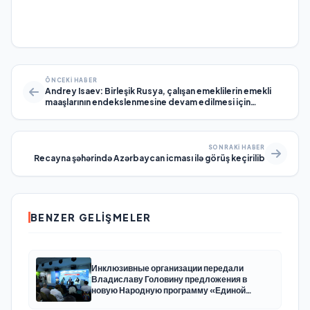
ÖNCEKI HABER
Andrey Isaev: Birleşik Rusya, çalışan emeklilerin emekli
maaşlarının endekslenmesine devam edilmesi için
Hükümete teklif sunacak
SONRAKI HABER
Recayna şəhərində Azərbaycan icması ilə görüş keçirilib
BENZER GELIŞMELER
Инклюзивные организации передали
Владиславу Головину предложения в
новую Народную программу «Единой
России»