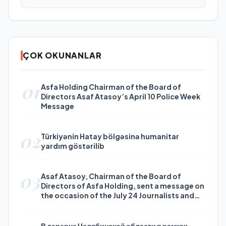
ÇOK OKUNANLAR
01
Asfa Holding Chairman of the Board of
Directors Asaf Atasoy’s April 10 Police Week
Message
02
Türkiyənin Hatay bölgəsinə humanitar
yardım göstərilib
03
Asaf Atasoy, Chairman of the Board of
Directors of Asfa Holding, sent a message on
the occasion of the July 24 Journalists and
Press Day
В деревне Челябинской области в рамках