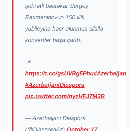
şöhrətli bəstəkar Sergey
Raxmaninovun 150 illik
yubileyinə həsr olunmuş silsilə
konsertlər başa çatıb.
📌
https://t.co/gsUVRg5Phu
#Azerbaijan
#AzerbaijaniDiaspora
pic.twitter.com/nyzHFJ7M3B
— Azerbaijani Diaspora
(@DiasporaAz)
October 17,