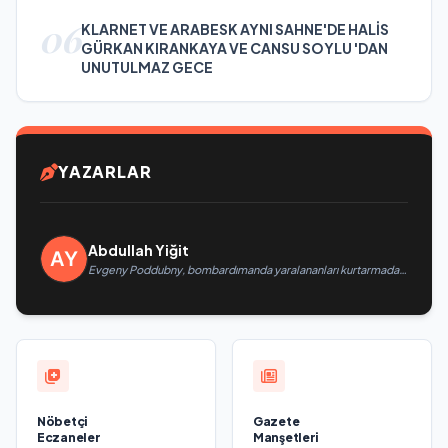
06
KLARNET VE ARABESK AYNI SAHNE'DE HALİS
GÜRKAN KIRANKAYA VE CANSU SOYLU 'DAN
UNUTULMAZ GECE
YAZARLAR
Abdullah Yiğit
Evgeny Poddubny, bombardımanda yaralananları kurtarmadaki
cesaretlerinden dolayı Belgorod bölgesindeki gönüllülere
teşekkür etti
Nöbetçi
Gazete
Eczaneler
Manşetleri