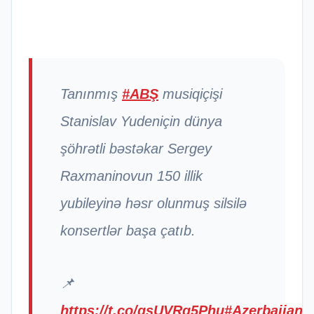
Tanınmış
#ABŞ
musiqiçişi
Stanislav Yudeniçin dünya
şöhrətli bəstəkar Sergey
Raxmaninovun 150 illik
yubileyinə həsr olunmuş silsilə
konsertlər başa çatıb.
📌
https://t.co/gsUVRg5Phu
#Azerbaijan