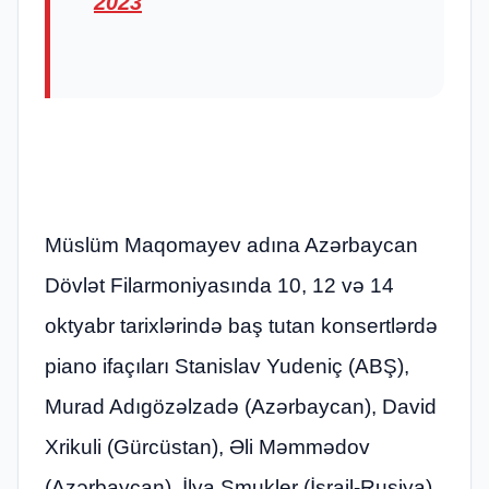
2023
Müslüm Maqomayev adına Azərbaycan
Dövlət Filarmoniyasında 10, 12 və 14
oktyabr tarixlərində baş tutan konsertlərdə
piano ifaçıları Stanislav Yudeniç (ABŞ),
Murad Adıgözəlzadə (Azərbaycan), David
Xrikuli (Gürcüstan), Əli Məmmədov
(Azərbaycan), İlya Şmukler (İsrail-Rusiya),