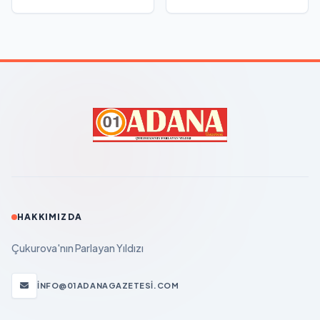
HAKKIMIZDA
Çukurova'nın Parlayan Yıldızı
INFO@01ADANAGAZETESI.COM