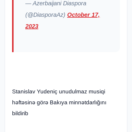
— Azerbaijani Diaspora
(@DiasporaAz)
October 17,
2023
Stanislav Yudeniç unudulmaz musiqi
həftəsinə görə Bakıya minnətdarlığını
bildirib