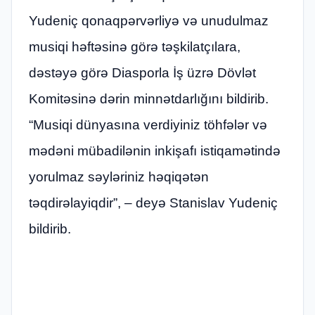
Yudeniç qonaqpərvərliyə və unudulmaz
musiqi həftəsinə görə təşkilatçılara,
dəstəyə görə Diasporla İş üzrə Dövlət
Komitəsinə dərin minnətdarlığını bildirib.
“Musiqi dünyasına verdiyiniz töhfələr və
mədəni mübadilənin inkişafı istiqamətində
yorulmaz səyləriniz həqiqətən
təqdirəlayiqdir”, – deyə Stanislav Yudeniç
bildirib.