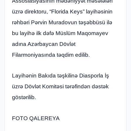
Assosiasiyasının mədəniyyət məsələləri
üzrə direktoru, “Florida Keys” layihəsinin
rəhbəri Pərvin Muradovun təşəbbüsü ilə
bu layihə ilk dəfə Müslüm Maqomayev
adına Azərbaycan Dövlət
Filarmoniyasında təqdim edilib.
Layihənin Bakıda təşkilinə Diasporla İş
üzrə Dövlət Komitəsi tərəfindən dəstək
göstərilib.
FOTO QALEREYA