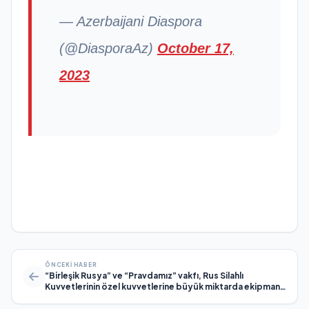
— Azerbaijani Diaspora
(@DiasporaAz)
October 17,
2023
ÖNCEKI HABER
“Birleşik Rusya” ve “Pravdamız” vakfı, Rus Silahlı
Kuvvetlerinin özel kuvvetlerine büyük miktarda ekipman
teslim etti