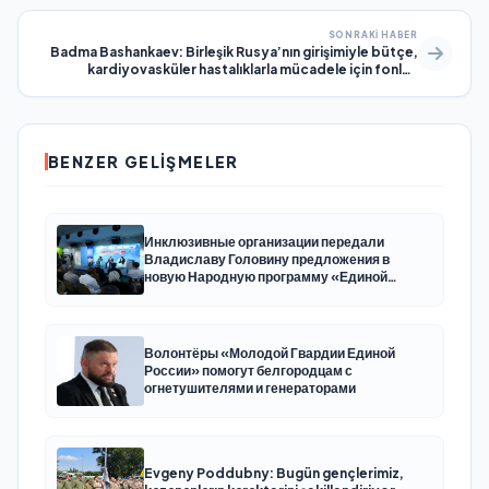
SONRAKI HABER
Badma Bashankaev: Birleşik Rusya’nın girişimiyle bütçe,
kardiyovasküler hastalıklarla mücadele için fonları
artıracak
BENZER GELIŞMELER
Инклюзивные организации передали
Владиславу Головину предложения в
новую Народную программу «Единой
России»
Волонтёры «Молодой Гвардии Единой
России» помогут белгородцам с
огнетушителями и генераторами
Evgeny Poddubny: Bugün gençlerimiz,