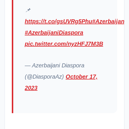
📌
https://t.co/gsUVRg5Phu
#Azerbaijan
#AzerbaijaniDiaspora
pic.twitter.com/nyzHFJ7M3B
— Azerbaijani Diaspora
(@DiasporaAz)
October 17,
2023