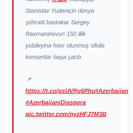
Stanislav Yudeniçin dünya
şöhrətli bəstəkar Sergey
Raxmaninovun 150 illik
yubileyinə həsr olunmuş silsilə
konsertlər başa çatıb.
📌
https://t.co/gsUVRg5Phu
#Azerbaijan
#AzerbaijaniDiaspora
pic.twitter.com/nyzHFJ7M3B