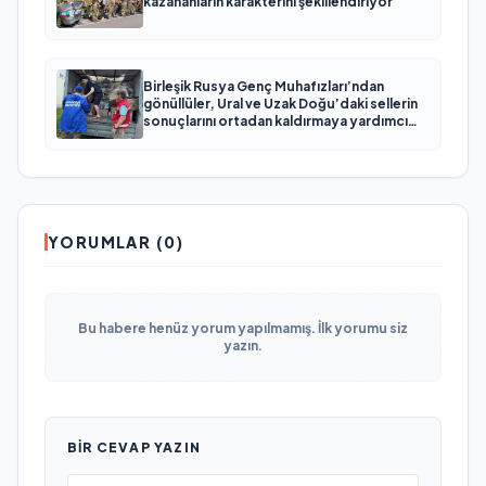
kazananların karakterini şekillendiriyor
Birleşik Rusya Genç Muhafızları’ndan
gönüllüler, Ural ve Uzak Doğu’daki sellerin
sonuçlarını ortadan kaldırmaya yardımcı
oluyor
YORUMLAR (0)
Bu habere henüz yorum yapılmamış. İlk yorumu siz
yazın.
BIR CEVAP YAZIN