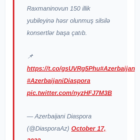
Raxmaninovun 150 illik
yubileyinə həsr olunmuş silsilə
konsertlər başa çatıb.
📌
https://t.co/gsUVRg5Phu
#Azerbaijan
#AzerbaijaniDiaspora
pic.twitter.com/nyzHFJ7M3B
— Azerbaijani Diaspora
(@DiasporaAz)
October 17,