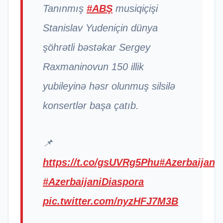
Tanınmış
#ABŞ
musiqiçişi
Stanislav Yudeniçin dünya
şöhrətli bəstəkar Sergey
Raxmaninovun 150 illik
yubileyinə həsr olunmuş silsilə
konsertlər başa çatıb.
📌
https://t.co/gsUVRg5Phu
#Azerbaijan
#AzerbaijaniDiaspora
pic.twitter.com/nyzHFJ7M3B