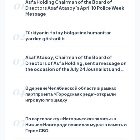
01
Asfa Holding Chairman of the Board of
Directors Asaf Atasoy’s April 10 Police Week
Message
02
Türkiyənin Hatay bölgəsinə humanitar
yardım göstərilib
03
Asaf Atasoy, Chairman of the Board of
Directors of Asfa Holding, sent a message on
the occasion of the July 24 Journalists and
Press Day
04
В деревне Челябинской области в рамках
партпроекта «Городская среда» открыли
игровую площадку
05
По партпроекту «Историческая память» в
Нижнем Новгороде появился мурал в память о
Герое СВО