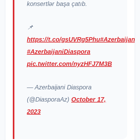
konsertlər başa çatıb.
📌
https://t.co/gsUVRg5Phu
#Azerbaijan
#AzerbaijaniDiaspora
pic.twitter.com/nyzHFJ7M3B
— Azerbaijani Diaspora
(@DiasporaAz)
October 17,
2023