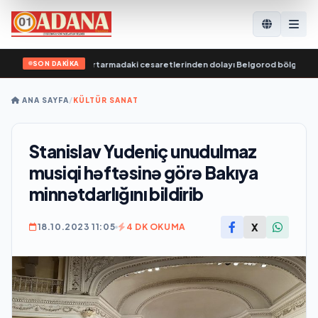
SON DAKİKA
lananları kurtarmadaki cesaretlerinden dolayı Belgorod bölgesindeki gönü
ANA SAYFA
/
KÜLTÜR SANAT
Stanislav Yudeniç unudulmaz
musiqi həftəsinə görə Bakıya
minnətdarlığını bildirib
X
18.10.2023 11:05
4 DK OKUMA