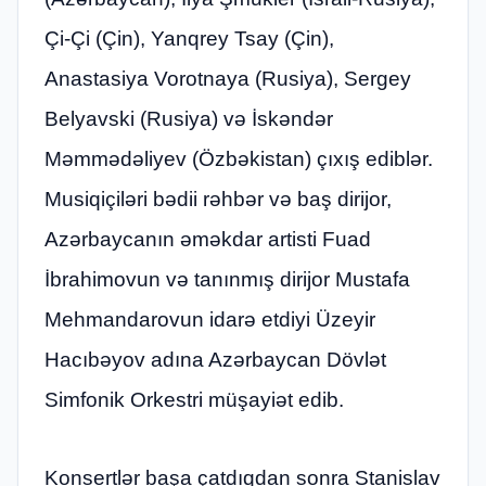
Çi-Çi (Çin), Yanqrey Tsay (Çin),
Anastasiya Vorotnaya (Rusiya), Sergey
Belyavski (Rusiya) və İskəndər
Məmmədəliyev (Özbəkistan) çıxış ediblər.
Musiqiçiləri bədii rəhbər və baş dirijor,
Azərbaycanın əməkdar artisti Fuad
İbrahimovun və tanınmış dirijor Mustafa
Mehmandarovun idarə etdiyi Üzeyir
Hacıbəyov adına Azərbaycan Dövlət
Simfonik Orkestri müşayiət edib.
Konsertlər başa çatdıqdan sonra Stanislav