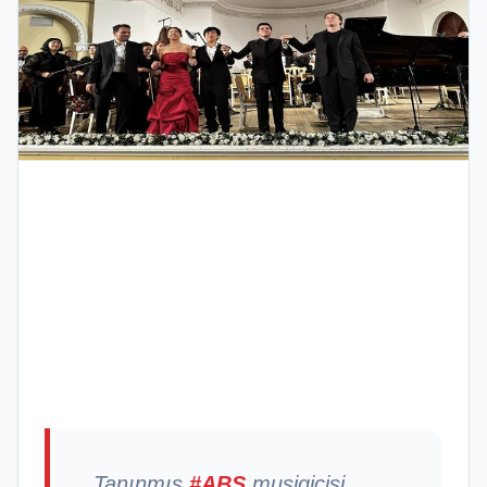
Tanınmış
#ABŞ
musiqiçişi