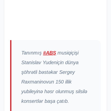
Tanınmış
#ABŞ
musiqiçişi
Stanislav Yudeniçin dünya
şöhrətli bəstəkar Sergey
Raxmaninovun 150 illik
yubileyinə həsr olunmuş silsilə
konsertlər başa çatıb.