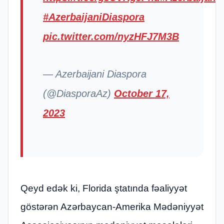
#AzerbaijaniDiaspora
pic.twitter.com/nyzHFJ7M3B
— Azerbaijani Diaspora
(@DiasporaAz)
October 17,
2023
Qeyd edək ki, Florida ştatında fəaliyyət
göstərən Azərbaycan-Amerika Mədəniyyət