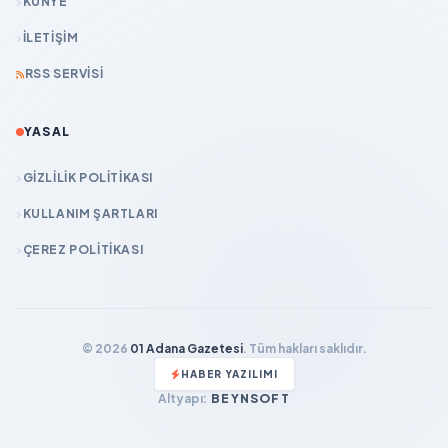
KÜNYE
İLETIŞIM
RSS SERVISI
YASAL
GIZLILIK POLITIKASI
KULLANIM ŞARTLARI
ÇEREZ POLITIKASI
© 2026
01 Adana Gazetesi
. Tüm hakları saklıdır.
HABER YAZILIMI
Altyapı:
BEYNSOFT