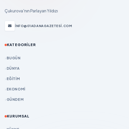
Çukurova'nın Parlayan Yıldızı
INFO@01ADANAGAZETESI.COM
KATEGORILER
BUGÜN
DÜNYA
EĞİTİM
EKONOMİ
GÜNDEM
KURUMSAL