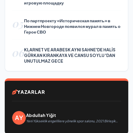
игровую площадку
05
По партпроекту «Историческая память» в
Нижнем Новгороде появился мурал в память о
Герое СВО
06
KLARNET VE ARABESK AYNI SAHNE'DE HALİS
GÜRKAN KIRANKAYA VE CANSU SOYLU 'DAN
UNUTULMAZ GECE
YAZARLAR
Abdullah Yiğit
Yeni Yükseklik engellilere yönelik spor salonu, 2021 Birleşik
Rusya Halk Programı kapsamında Saratov’da açıldı