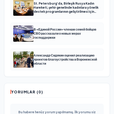
St. Petersburg’da, Birleşik Rusya Kadın
Hareketi, şehir genelinde kadınlara yönelik
destek programlarının geliştirilmesi için
öneriler hazırladı
В «Единой России» членам семей бойцов
СВО рассказали о новых мерах
господдержки
Александр Сидякин оценил реализацию
проектов благоустройства в Воронежской
области
YORUMLAR (0)
Bu habere henüz yorum yapılmamış. İlk yorumu siz