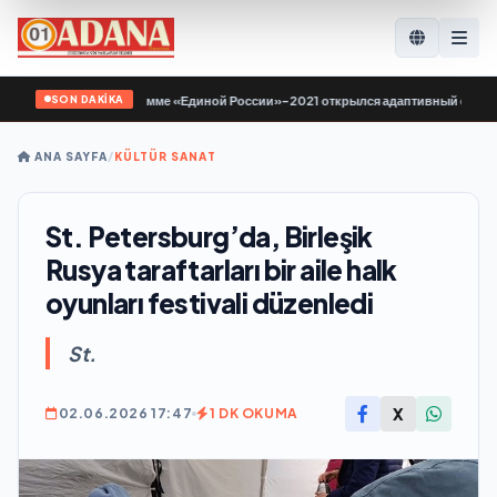
SON DAKİKA
е по Народной программе «Единой России»-2021 открылся адаптивный спортзал
ANA SAYFA
/
KÜLTÜR SANAT
St. Petersburg’da, Birleşik
Rusya taraftarları bir aile halk
oyunları festivali düzenledi
St.
X
02.06.2026 17:47
1 DK OKUMA