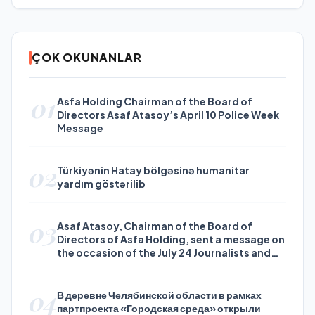
ÇOK OKUNANLAR
01
Asfa Holding Chairman of the Board of
Directors Asaf Atasoy’s April 10 Police Week
Message
02
Türkiyənin Hatay bölgəsinə humanitar
yardım göstərilib
03
Asaf Atasoy, Chairman of the Board of
Directors of Asfa Holding, sent a message on
the occasion of the July 24 Journalists and
Press Day
04
В деревне Челябинской области в рамках
партпроекта «Городская среда» открыли