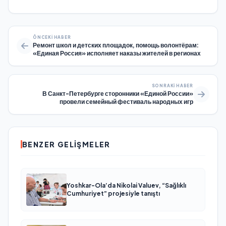
ÖNCEKI HABER
Ремонт школ и детских площадок, помощь волонтёрам:
«Единая Россия» исполняет наказы жителей в регионах
SONRAKI HABER
В Санкт-Петербурге сторонники «Единой России»
провели семейный фестиваль народных игр
BENZER GELIŞMELER
Yoshkar-Ola’da Nikolai Valuev, “Sağlıklı
Cumhuriyet” projesiyle tanıştı