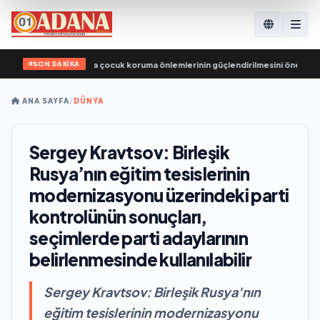
SON DAKİKA
 eğlence parklarında çocuk koruma önlemlerinin güçlendirilmesini öneriyor
•
ANA SAYFA
/
DÜNYA
Sergey Kravtsov: Birleşik
Rusya’nın eğitim tesislerinin
modernizasyonu üzerindeki parti
kontrolünün sonuçları,
seçimlerde parti adaylarının
belirlenmesinde kullanılabilir
Sergey Kravtsov: Birleşik Rusya'nın
eğitim tesislerinin modernizasyonu