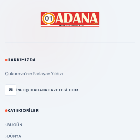
HAKKIMIZDA
Çukurova'nın Parlayan Yıldızı
INFO@01ADANAGAZETESI.COM
KATEGORILER
BUGÜN
DÜNYA