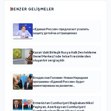
BENZER GELIŞMELER
«Единая Россия» предлагает усилить
защиту детей на аттракционах
Kazan’daki Birleşik Rusya Halk Destekleme
Genel Merkezi’nde felsefi resimlerden
oluşan bir sergi açıldı
Владислав Головин: Новая Народная
программа «Единой России» будет
ориентирована на развитие
технологического суверенитета и ОПК
Ermenistan Cumhuriyeti Başbakanı Nikol
Paşinyan, Azerbaycan Cumhuriyeti
Cumhurbaşkanı İlham Aliyev’i aradı