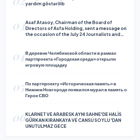
02
yardım göstərilib
03
Asaf Atasoy, Chairman of the Board of
Directors of Asfa Holding, sent a message on
the occasion of the July 24 Journalists and
Press Day
04
В деревне Челябинской области в рамках
партпроекта «Городская среда» открыли
игровую площадку
05
По партпроекту «Историческая память» в
Нижнем Новгороде появился мурал в память о
Герое СВО
06
KLARNET VE ARABESK AYNI SAHNE'DE HALİS
GÜRKAN KIRANKAYA VE CANSU SOYLU 'DAN
UNUTULMAZ GECE