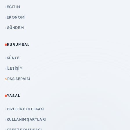
EĞİTİM
EKONOMİ
GÜNDEM
KURUMSAL
KÜNYE
İLETIŞIM
RSS SERVISI
YASAL
GIZLILIK POLITIKASI
KULLANIM ŞARTLARI
ÇEREZ POLITIKASI