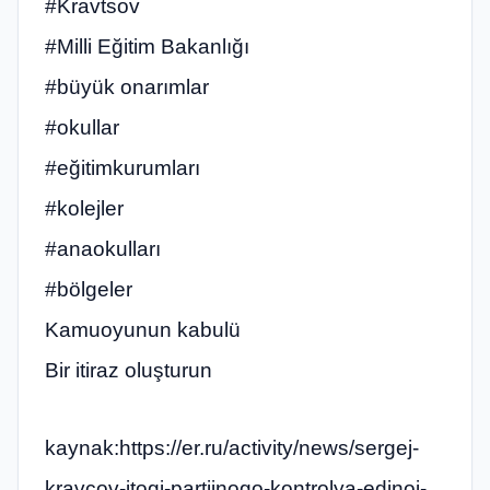
#Kravtsov
#Milli Eğitim Bakanlığı
#büyük onarımlar
#okullar
#eğitimkurumları
#kolejler
#anaokulları
#bölgeler
Kamuoyunun kabulü
Bir itiraz oluşturun
kaynak:https://er.ru/activity/news/sergej-
kravcov-itogi-partijnogo-kontrolya-edinoj-