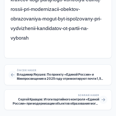
rossii-pri-modernizacii-obektov-
obrazovaniya-mogut-byt-ispolzovany-pri-
vydvizhenii-kandidatov-ot-partii-na-
vyborah
ÖNCEKI HABER
Владимир Якушев: По проекту «Единой России» и
Минпросвещения в 2025 году отремонтируют почти 1,5
тысячи объектов образования
SONRAKI HABER
Сергей Кравцов: Итоги партийного контроля «Единой
России» при модернизации объектов образования могут
быть использованы при выдвижении кандидатов от партии
на выборах