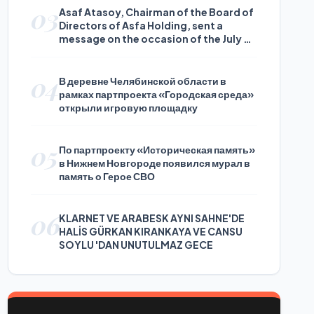
03
Asaf Atasoy, Chairman of the Board of
Directors of Asfa Holding, sent a
message on the occasion of the July 24
Journalists and Press Day
04
В деревне Челябинской области в
рамках партпроекта «Городская среда»
открыли игровую площадку
05
По партпроекту «Историческая память»
в Нижнем Новгороде появился мурал в
память о Герое СВО
06
KLARNET VE ARABESK AYNI SAHNE'DE
HALİS GÜRKAN KIRANKAYA VE CANSU
SOYLU 'DAN UNUTULMAZ GECE