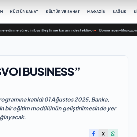
EM
KÜLTÜR SANAT
KÜLTÜR VE SANAT
MAGAZİN
SAĞLIK
S
me sürecini basitleştirme kararını destekliyor
•
Волонтёры «Молодой Гвардии 
 “SVOI BUSINESS”
rogramına katıldı 01 Ağustos 2025, Banka,
çin bir eğitim modülünün geliştirilmesinde yer
ağlayacak.
X