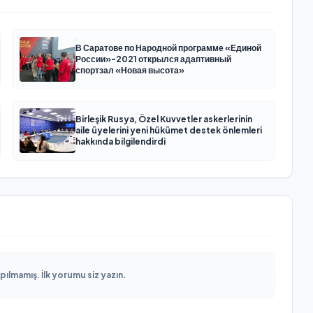
В Саратове по Народной программе «Единой
России»-2021 открылся адаптивный
спортзал «Новая высота»
Birleşik Rusya, Özel Kuvvetler askerlerinin
aile üyelerini yeni hükümet destek önlemleri
hakkında bilgilendirdi
lmamış. İlk yorumu siz yazın.