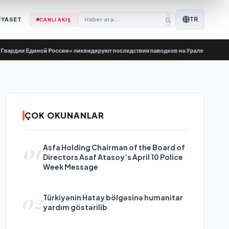
TR
İYASET
CANLI AKIŞ
Единой России» ликвидируют последствия паводков на Урале и Дальнем Восто
ÇOK OKUNANLAR
01
Asfa Holding Chairman of the Board of
Directors Asaf Atasoy’s April 10 Police
Week Message
02
Türkiyənin Hatay bölgəsinə humanitar
yardım göstərilib