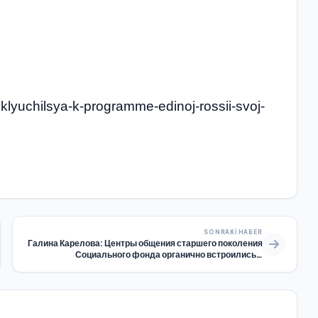
dklyuchilsya-k-programme-edinoj-rossii-svoj-
SONRAKI HABER
Галина Карелова: Центры общения старшего поколения
Социального фонда органично встроились в
экосистему активного долголетия