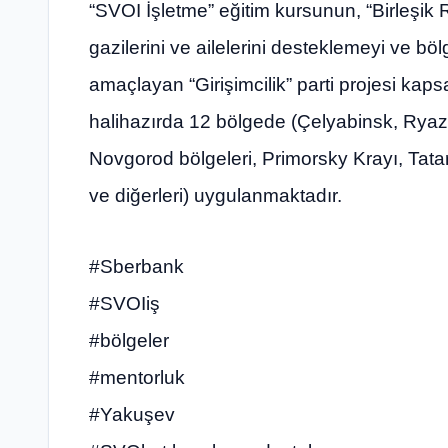
“SVOI İşletme” eğitim kursunun, “Birleşik
gazilerini ve ailelerini desteklemeyi ve böl
amaçlayan “Girişimcilik” parti projesi kap
halihazırda 12 bölgede (Çelyabinsk, Rya
Novgorod bölgeleri, Primorsky Krayı, Tata
ve diğerleri) uygulanmaktadır.
#Sberbank
#SVOIiş
#bölgeler
#mentorluk
#Yakuşev