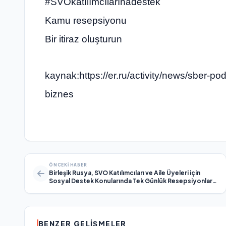
#SVOkatılımcılarınadestek
Kamu resepsiyonu
Bir itiraz oluşturun
kaynak:https://er.ru/activity/news/sber-po
biznes
ÖNCEKI HABER
Birleşik Rusya, SVO Katılımcıları ve Aile Üyeleri için
Sosyal Destek Konularında Tek Günlük Resepsiyonlar
Düzenleyecek
BENZER GELIŞMELER