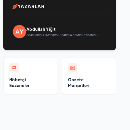
YAZARLAR
Abdullah Yiğit
Волонтёры «Молодой Гвардии Единой России»
ликвидируют последствия паводков на Урале и
Дальнем Востоке
Nöbetçi
Gazete
Eczaneler
Manşetleri