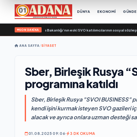
DÜNYA
EKONOMİ
GÜND
SON DAKİKA
eşik Rusya, Çalışma Bakanlığı’nın eski SVO katılımcılarının sosyal sözleşme edin
ANA SAYFA
/
SİYASET
Sber, Birleşik Rusya
programına katıldı
Sber, Birleşik Rusya "SVOI BUSINESS" p
kendi işini kurmak isteyen SVO gazileri i
alacak ve ayrıca onlara uzman desteği s
01.08.2025 09:06
3 DK OKUMA