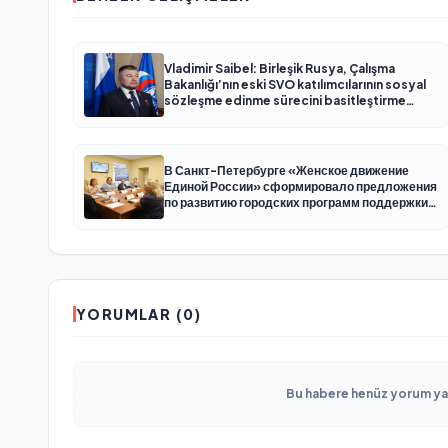
Vladimir Saibel: Birleşik Rusya, Çalışma
Bakanlığı’nın eski SVO katılımcılarının sosyal
sözleşme edinme sürecini basitleştirme
kararını destekliyor
В Санкт-Петербурге «Женское движение
Единой России» сформировало предложения
по развитию городских программ поддержки
женщин
YORUMLAR (0)
Bu habere henüz yorum yapı