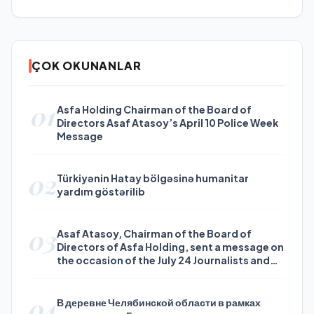
ÇOK OKUNANLAR
01
Asfa Holding Chairman of the Board of
Directors Asaf Atasoy’s April 10 Police Week
Message
02
Türkiyənin Hatay bölgəsinə humanitar
yardım göstərilib
03
Asaf Atasoy, Chairman of the Board of
Directors of Asfa Holding, sent a message on
the occasion of the July 24 Journalists and
Press Day
04
В деревне Челябинской области в рамках