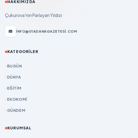
HAKKIMIZDA
Çukurova'nın Parlayan Yıldızı
INFO@01ADANAGAZETESI.COM
KATEGORILER
BUGÜN
DÜNYA
EĞİTİM
EKONOMİ
GÜNDEM
KURUMSAL