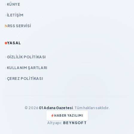
KÜNYE
İLETIŞIM
RSS SERVISI
YASAL
GIZLILIK POLITIKASI
KULLANIM ŞARTLARI
ÇEREZ POLITIKASI
© 2026
01 Adana Gazetesi
. Tüm hakları saklıdır.
HABER YAZILIMI
Altyapı:
BEYNSOFT