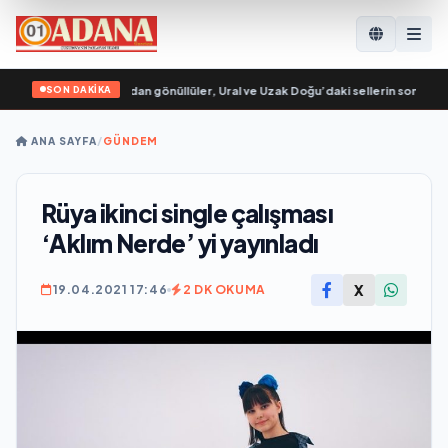
SON DAKİKA
a Genç Muhafızları’ndan gönüllüler, Ural ve Uzak Doğu’daki sellerin sonuçların
ANA SAYFA
/
GÜNDEM
Rüya ikinci single çalışması
‘Aklım Nerde’ yi yayınladı
X
19.04.2021 17:46
2 DK OKUMA