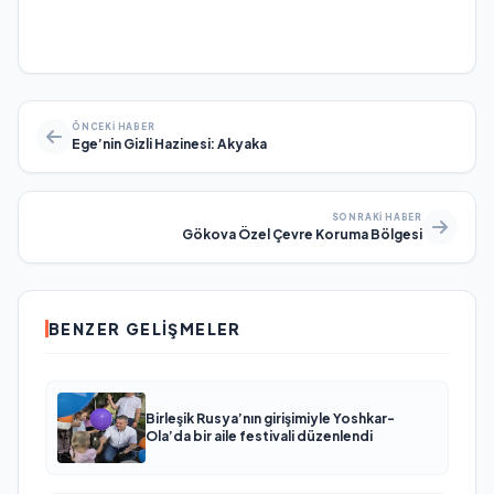
ÖNCEKI HABER
Ege’nin Gizli Hazinesi: Akyaka
SONRAKI HABER
Gökova Özel Çevre Koruma Bölgesi
BENZER GELIŞMELER
Birleşik Rusya’nın girişimiyle Yoshkar-
Ola’da bir aile festivali düzenlendi