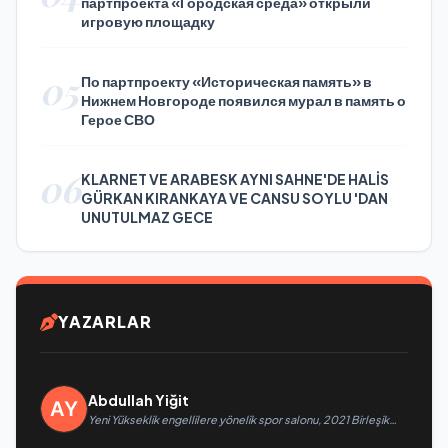
партпроекта «Городская среда» открыли
игровую площадку
05
По партпроекту «Историческая память» в
Нижнем Новгороде появился мурал в память о
Герое СВО
06
KLARNET VE ARABESK AYNI SAHNE'DE HALİS
GÜRKAN KIRANKAYA VE CANSU SOYLU 'DAN
UNUTULMAZ GECE
YAZARLAR
Abdullah Yiğit
Yeni Yükseklik engellilere yönelik spor salonu, 2021 Birleşik
Rusya Halk Programı kapsamında Saratov’da açıldı