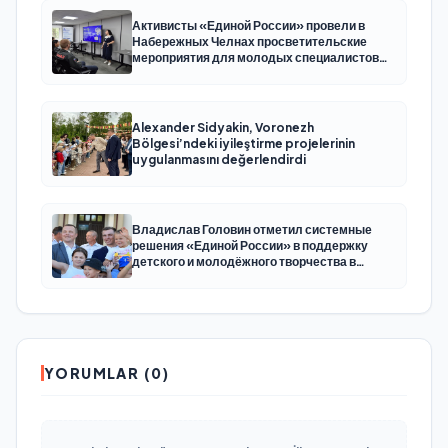
Активисты «Единой России» провели в
Набережных Челнах просветительские
мероприятия для молодых специалистов
КАМАЗа
Alexander Sidyakin, Voronezh
Bölgesi’ndeki iyileştirme projelerinin
uygulanmasını değerlendirdi
Владислав Головин отметил системные
решения «Единой России» в поддержку
детского и молодёжного творчества в
Новодвинске Архангельской области
YORUMLAR (0)