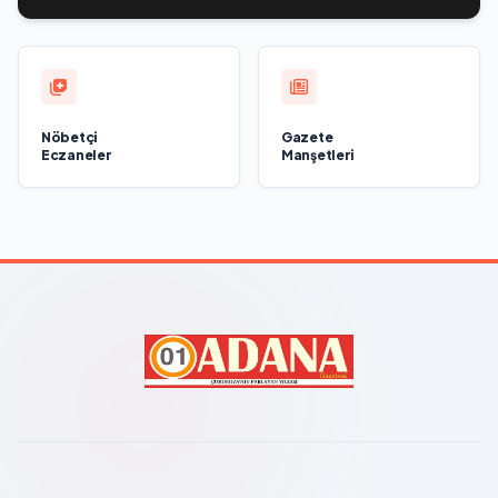
Nöbetçi
Gazete
Eczaneler
Manşetleri