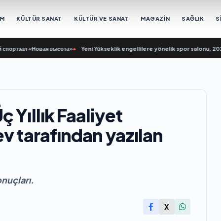
EM
KÜLTÜR SANAT
KÜLTÜR VE SANAT
MAGAZİN
SAĞLIK
S
тзал «Новая высота»
•
Yeni Yükseklik engellilere yönelik spor salonu, 2021 Bi
 Yıllık Faaliyet
v tarafından yazılan
onuçları.
X