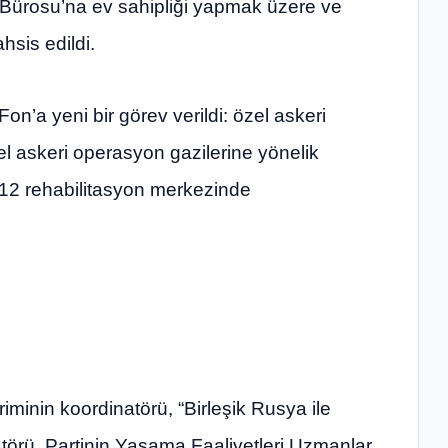
 Bürosu’na ev sahipliği yapmak üzere ve
hsis edildi.
on’a yeni bir görev verildi: özel askeri
el askeri operasyon gazilerine yönelik
 12 rehabilitasyon merkezinde
riminin koordinatörü, “Birleşik Rusya ile
natörü, Partinin Yasama Faaliyetleri Uzmanlar