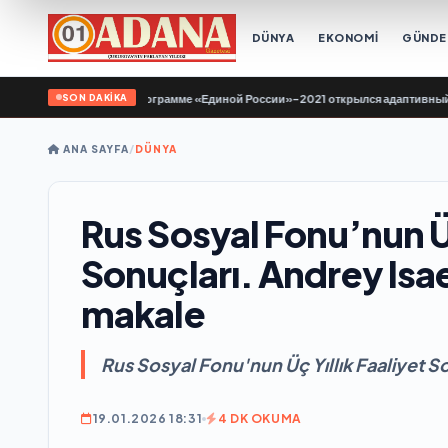
DÜNYA
EKONOMİ
GÜND
SON DAKİKA
тове по Народной программе «Единой России»-2021 открылся адаптивный спор
ANA SAYFA
/
DÜNYA
Rus Sosyal Fonu’nun Üç
Sonuçları. Andrey Isae
makale
Rus Sosyal Fonu'nun Üç Yıllık Faaliyet S
19.01.2026 18:31
4 DK OKUMA