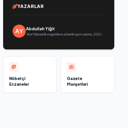
YAZARLAR
Abdullah Yiğit
Yeni Yükseklik engellilere yönelik spor salonu, 2021
Birleşik Rusya Halk Programı kapsamında Saratov’da
açıldı
Nöbetçi
Gazete
Eczaneler
Manşetleri