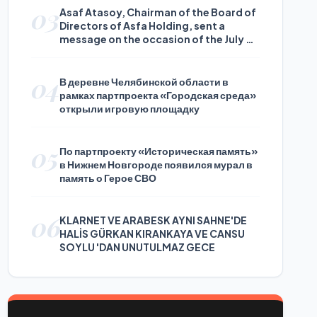
03
Asaf Atasoy, Chairman of the Board of
Directors of Asfa Holding, sent a
message on the occasion of the July 24
Journalists and Press Day
04
В деревне Челябинской области в
рамках партпроекта «Городская среда»
открыли игровую площадку
05
По партпроекту «Историческая память»
в Нижнем Новгороде появился мурал в
память о Герое СВО
06
KLARNET VE ARABESK AYNI SAHNE'DE
HALİS GÜRKAN KIRANKAYA VE CANSU
SOYLU 'DAN UNUTULMAZ GECE