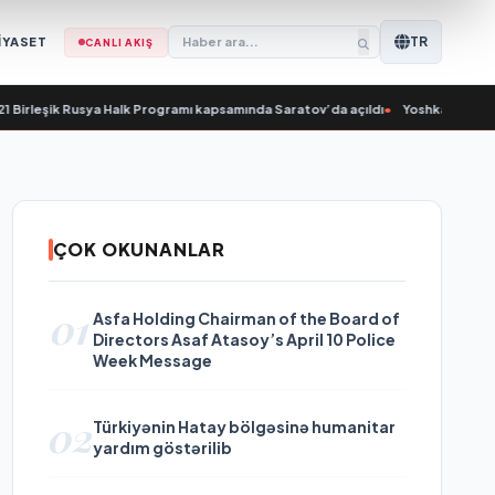
TR
İYASET
CANLI AKIŞ
rleşik Rusya Halk Programı kapsamında Saratov’da açıldı
•
Yoshkar-Ola’da Nikol
ÇOK OKUNANLAR
01
Asfa Holding Chairman of the Board of
Directors Asaf Atasoy’s April 10 Police
Week Message
02
Türkiyənin Hatay bölgəsinə humanitar
yardım göstərilib