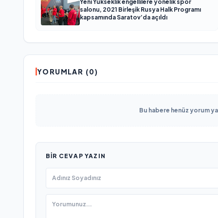
Yeni Yükseklik engellilere yönelik spor
salonu, 2021 Birleşik Rusya Halk Programı
kapsamında Saratov’da açıldı
YORUMLAR (0)
Bu habere henüz yorum yapı
BIR CEVAP YAZIN