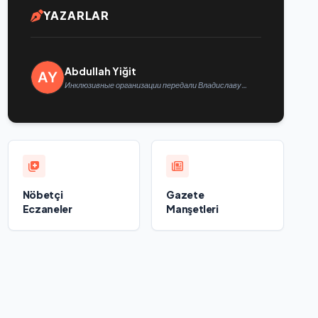
YAZARLAR
Abdullah Yiğit
Инклюзивные организации передали Владиславу
Головину предложения в новую Народную программу
«Единой России»
Nöbetçi
Gazete
Eczaneler
Manşetleri