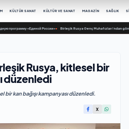
EM
KÜLTÜR SANAT
KÜLTÜR VE SANAT
MAGAZİN
SAĞLIK
S
 программу «Единой России»
•
Birleşik Rusya Genç Muhafızları’ndan gönüllül
şik Rusya, kitlesel bir
ı düzenledi
el bir kan bağışı kampanyası düzenledi.
X