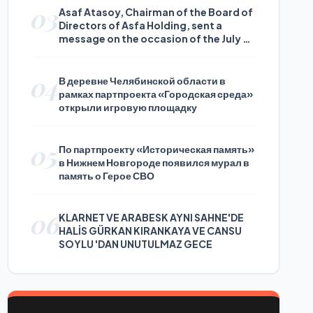
03
Asaf Atasoy, Chairman of the Board of
Directors of Asfa Holding, sent a
message on the occasion of the July 24
Journalists and Press Day
04
В деревне Челябинской области в
рамках партпроекта «Городская среда»
открыли игровую площадку
05
По партпроекту «Историческая память»
в Нижнем Новгороде появился мурал в
память о Герое СВО
06
KLARNET VE ARABESK AYNI SAHNE'DE
HALİS GÜRKAN KIRANKAYA VE CANSU
SOYLU 'DAN UNUTULMAZ GECE