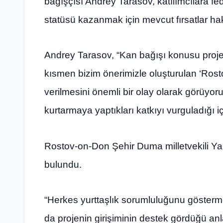
bağışçısı Andrey Tarasov, katılımcılara fe
statüsü kazanmak için mevcut fırsatlar hak
Andrey Tarasov, “Kan bağışı konusu projem
kısmen bizim önerimizle oluşturulan ‘Rost
verilmesini önemli bir olay olarak görüyor
kurtarmaya yaptıkları katkıyı vurguladığı iç
Rostov-on-Don Şehir Duma milletvekili Ya
bulundu.
“Herkes yurttaşlık sorumluluğunu göstermel
da projenin girişiminin destek gördüğü anlamı