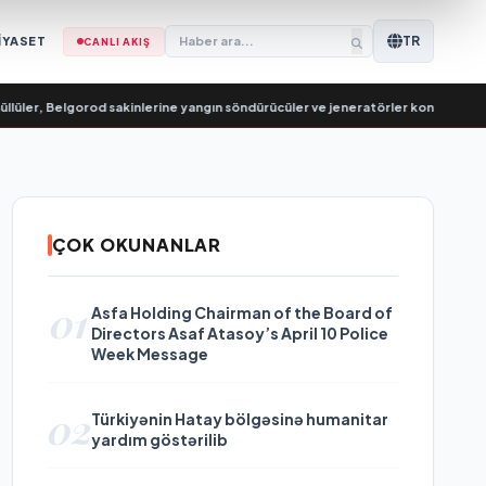
TR
İYASET
CANLI AKIŞ
er, Belgorod sakinlerine yangın söndürücüler ve jeneratörler konusunda yardı
ÇOK OKUNANLAR
01
Asfa Holding Chairman of the Board of
Directors Asaf Atasoy’s April 10 Police
Week Message
02
Türkiyənin Hatay bölgəsinə humanitar
yardım göstərilib