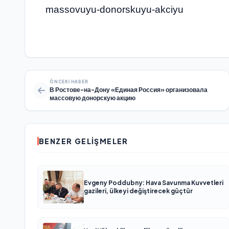
massovuyu-donorskuyu-akciyu
ÖNCEKI HABER
В Ростове-на-Дону «Единая Россия» организовала
массовую донорскую акцию
BENZER GELIŞMELER
Evgeny Poddubny: Hava Savunma Kuvvetleri
gazileri, ülkeyi değiştirecek güçtür