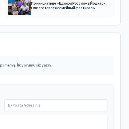
По инициативе «Единой России» в Йошкар-
Оле состоялся семейный фестиваль
lmamış. İlk yorumu siz yazın.