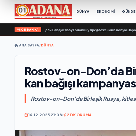
DÜNYA
EKONOMİ
GÜND
SON DAKİKA
е организации передали Владиславу Головину предложения в новую Народную
ANA SAYFA
/
DÜNYA
Rostov-on-Don’da Birle
kan bağışı kampanyas
Rostov-on-Don'da Birleşik Rusya, kitles
16.12.2025 21:08
2 DK OKUMA