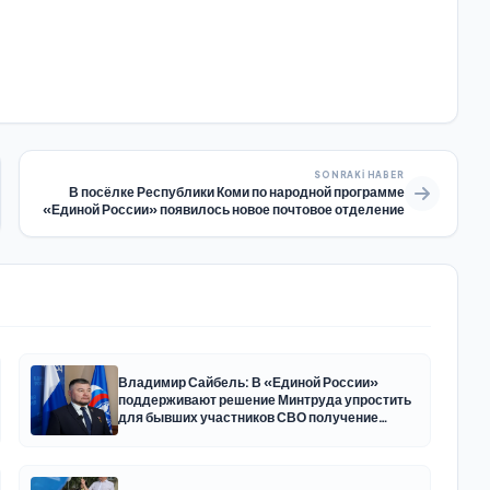
SONRAKI HABER
В посёлке Республики Коми по народной программе
«Единой России» появилось новое почтовое отделение
Владимир Сайбель: В «Единой России»
поддерживают решение Минтруда упростить
для бывших участников СВО получение
соцконтракта