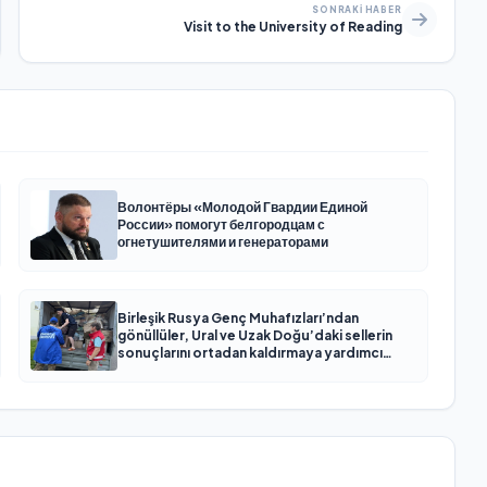
SONRAKI HABER
Visit to the University of Reading
Волонтёры «Молодой Гвардии Единой
России» помогут белгородцам с
огнетушителями и генераторами
Birleşik Rusya Genç Muhafızları’ndan
gönüllüler, Ural ve Uzak Doğu’daki sellerin
sonuçlarını ortadan kaldırmaya yardımcı
oluyor