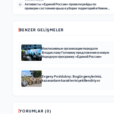
ÖNCEKI HABER
Активисты «Единой России» провели рейды по
проверке состояния крыш и уборке территорий в Нижнем
Новгороде и Губкинском (ЯНАО)
BENZER GELIŞMELER
Инклюзивные организации передали
Владиславу Головину предложения в новую
Народную программу «Единой России»
Evgeny Poddubny: Bugün gençlerimiz,
kazananların karakterini şekillendiriyor
YORUMLAR (0)