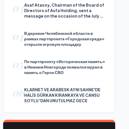
03
Asaf Atasoy, Chairman of the Board of
Directors of Asfa Holding, sent a
message on the occasion of the July 24
Journalists and Press Day
04
В деревне Челябинской области в
рамках партпроекта «Городская среда»
открыли игровую площадку
05
По партпроекту «Историческая память»
в Нижнем Новгороде появился мурал в
память о Герое СВО
06
KLARNET VE ARABESK AYNI SAHNE'DE
HALİS GÜRKAN KIRANKAYA VE CANSU
SOYLU 'DAN UNUTULMAZ GECE