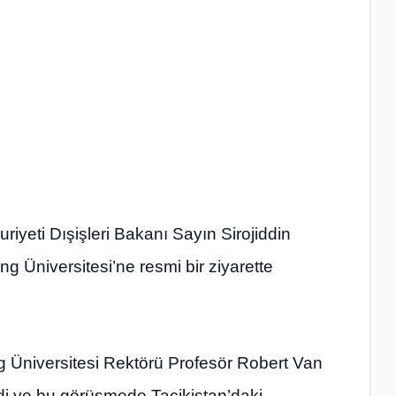
iyeti Dışişleri Bakanı Sayın Sirojiddin
g Üniversitesi’ne resmi bir ziyarette
ng Üniversitesi Rektörü Profesör Robert Van
di ve bu görüşmede Tacikistan’daki