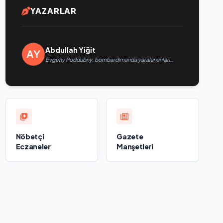
YAZARLAR
Abdullah Yiğit
Evgeny Poddubny, bombardımanda yaralananları
kurtarmadaki cesaretlerinden dolayı Belgorod
bölgesindeki gönüllülere teşekkür etti
Nöbetçi
Gazete
Eczaneler
Manşetleri