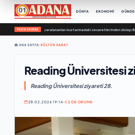
DÜNYA
EKONOMİ
GÜND
SON DAKİKA
ombardımanda yaralananları kurtarmadaki cesaretlerinden dolayı Belgorod 
ANA SAYFA
/
KÜLTÜR SANAT
Reading Üniversitesi z
Reading Üniversitesi ziyareti 28.
28.02.2026 19:14
2 DK OKUMA