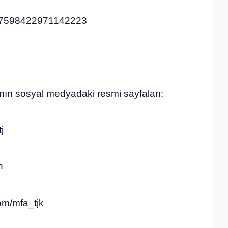
2027598422971142223
’nın sosyal medyadaki resmi sayfaları:
​
​
com/mfa_tjk