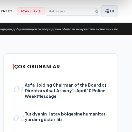
TR
İYASET
CANLI AKIŞ
обровольцев Белгородской области за мужество в спасении пострадавших от о
ÇOK OKUNANLAR
01
Asfa Holding Chairman of the Board of
Directors Asaf Atasoy’s April 10 Police
Week Message
02
Türkiyənin Hatay bölgəsinə humanitar
yardım göstərilib