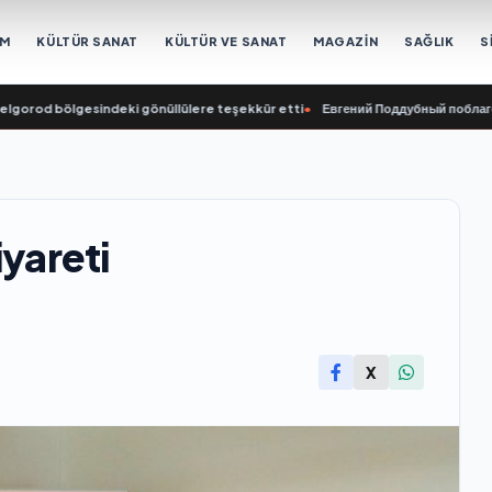
EM
KÜLTÜR SANAT
KÜLTÜR VE SANAT
MAGAZİN
SAĞLIK
S
bölgesindeki gönüllülere teşekkür etti
•
Евгений Поддубный поблагодарил д
iyareti
X