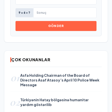
9 + 6 = ?
GÖNDER
ÇOK OKUNANLAR
01
Asfa Holding Chairman of the Board of
Directors Asaf Atasoy’s April 10 Police Week
Message
02
Türkiyənin Hatay bölgəsinə humanitar
yardım göstərilib