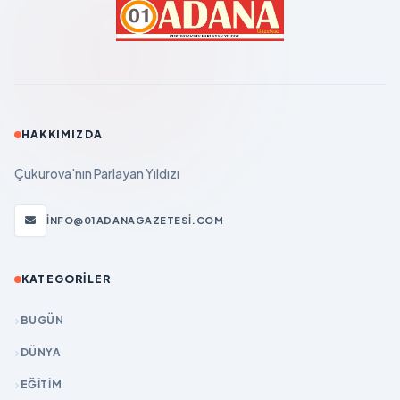
HAKKIMIZDA
Çukurova'nın Parlayan Yıldızı
INFO@01ADANAGAZETESI.COM
KATEGORILER
BUGÜN
DÜNYA
EĞİTİM