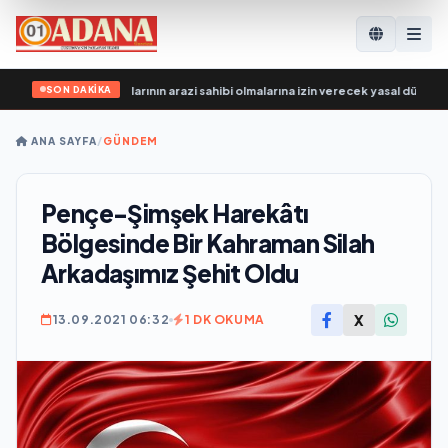
SON DAKİKA
illeri, SVO katılımcılarının arazi sahibi olmalarına izin verecek yasal düzenlem
ANA SAYFA
/
GÜNDEM
Pençe-Şimşek Harekâtı
Bölgesinde Bir Kahraman Silah
Arkadaşımız Şehit Oldu
X
13.09.2021 06:32
1 DK OKUMA