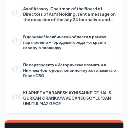
03
Asaf Atasoy, Chairman of the Board of
Directors of Asfa Holding, sent a message on
the occasion of the July 24 Journalists and
Press Day
04
В деревне Челябинской области в рамках
партпроекта «Городская среда» открыли
игровую площадку
05
По партпроекту «Историческая память» в
Нижнем Новгороде появился мурал в память о
Герое СВО
06
KLARNET VE ARABESK AYNI SAHNE'DE HALİS
GÜRKAN KIRANKAYA VE CANSU SOYLU 'DAN
UNUTULMAZ GECE