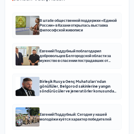
В штабе общественной поддержки «Единой
России» в Казани открылась выставка
философской живописи
Евгений Поддубный поблагодарил
добровольцев Белгородской области за
мужество в спасении пострадавших от
обстрелов
Birleşik Rusya Genç Muhafızları’ndan
gönüllüler, Belgorod sakinlerine yangın
söndürücüler ve jeneratörler konusunda
yardımcı olacak
Евгений Поддубный: Сегодня у нашей
молодёжи куётся характер победителей