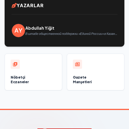
YAZARLAR
Abdullah Yiğit
В штабе общественной поддержки «Единой России» в Казани
открылась выставка философской живописи
Nöbetçi
Gazete
Eczaneler
Manşetleri