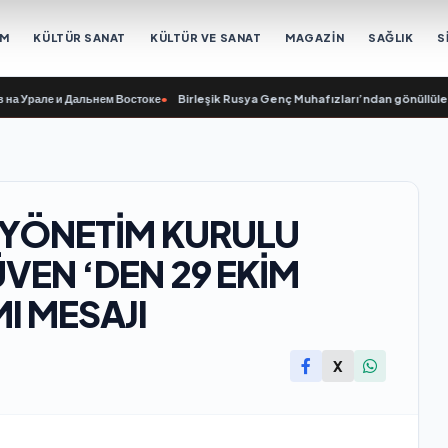
EM
KÜLTÜR SANAT
KÜLTÜR VE SANAT
MAGAZİN
SAĞLIK
S
рале и Дальнем Востоке
•
Birleşik Rusya Genç Muhafızları’ndan gönüllüler, Ura
 YÖNETİM KURULU
EN ‘DEN 29 EKİM
I MESAJI
X