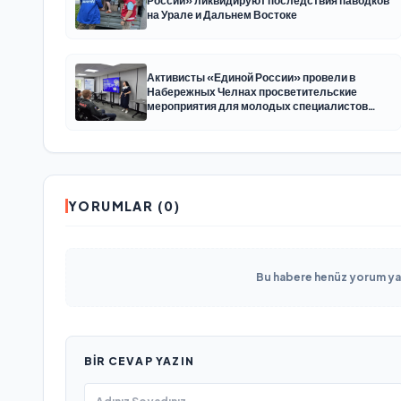
России» ликвидируют последствия паводков
на Урале и Дальнем Востоке
Активисты «Единой России» провели в
Набережных Челнах просветительские
мероприятия для молодых специалистов
КАМАЗа
YORUMLAR (0)
Bu habere henüz yorum yapı
BIR CEVAP YAZIN