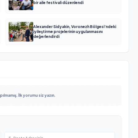
bir aile festivali düzenlendi
Alexander Sidyakin, Voronezh Bölgesi’ndeki
iyileştirme projelerinin uygulanmasını
değerlendirdi
lmamış. İlk yorumu siz yazın.