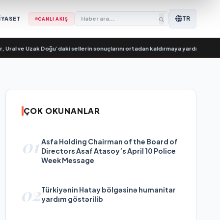
TR
İYASET
CANLI AKIŞ
l ve Uzak Doğu’daki sellerin sonuçlarını ortadan kaldırmaya yardımcı oluyor
•
ÇOK OKUNANLAR
01
Asfa Holding Chairman of the Board of
Directors Asaf Atasoy’s April 10 Police
Week Message
02
Türkiyənin Hatay bölgəsinə humanitar
yardım göstərilib