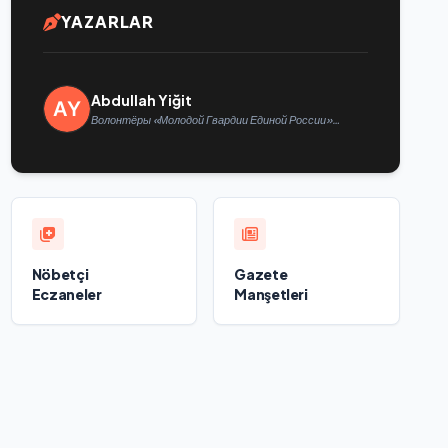
YAZARLAR
Abdullah Yiğit
Волонтёры «Молодой Гвардии Единой России»
ликвидируют последствия паводков на Урале и
Дальнем Востоке
Nöbetçi
Gazete
Eczaneler
Manşetleri