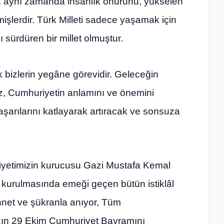
, aynı zamanda insanlık onurunu, yükselen
mişlerdir. Türk Milleti sadece yaşamak için
 sürdüren bir millet olmuştur.
 bizlerin yegâne görevidir. Geleceğin
miz, Cumhuriyetin anlamını ve önemini
aşarılarını katlayarak artıracak ve sonsuza
iyetimizin kurucusu Gazi Mustafa Kemal
urulmasında emeği geçen bütün istiklâl
innet ve şükranla anıyor, Tüm
ızın 29 Ekim Cumhuriyet Bayramını