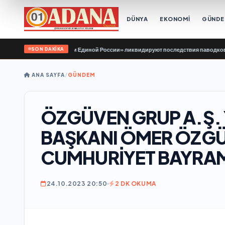
DÜNYA
EKONOMİ
GÜND
SON DAKİKA
ры «Молодой Гвардии Единой России» ликвидируют последствия паводков на У
ANA SAYFA
/
GÜNDEM
ÖZGÜVEN GRUP A.Ş.
BAŞKANI ÖMER ÖZGÜV
CUMHURİYET BAYRAM
24.10.2023 20:50
2 DK OKUMA