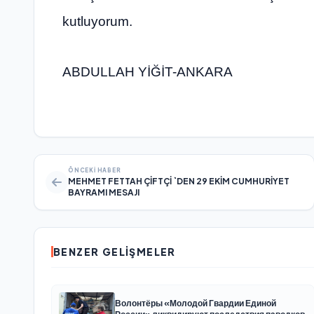
kutluyorum.
ABDULLAH YİĞİT-ANKARA
ÖNCEKI HABER
MEHMET FETTAH ÇİFTÇİ `DEN 29 EKİM CUMHURİYET
BAYRAMI MESAJI
BENZER GELIŞMELER
Волонтёры «Молодой Гвардии Единой