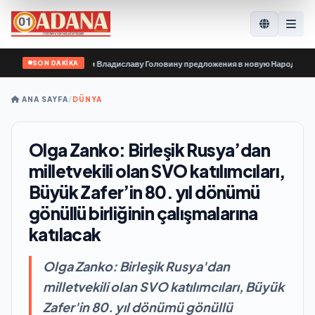
SON DAKİKA
ганизации передали Владиславу Головину предложения в новую Народную про
ANA SAYFA
/
DÜNYA
Olga Zanko: Birleşik Rusya’dan
milletvekili olan SVO katılımcıları,
Büyük Zafer’in 80. yıl dönümü
gönüllü birliğinin çalışmalarına
katılacak
Olga Zanko: Birleşik Rusya'dan
milletvekili olan SVO katılımcıları, Büyük
Zafer'in 80. yıl dönümü gönüllü