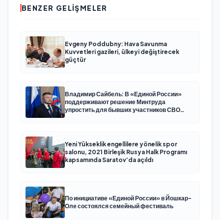
BENZER GELIŞMELER
Evgeny Poddubny: Hava Savunma
Kuvvetleri gazileri, ülkeyi değiştirecek
güçtür
Владимир Сайбель: В «Единой России»
поддерживают решение Минтруда
упростить для бывших участников СВО
получение соцконтракта
Yeni Yükseklik engellilere yönelik spor
salonu, 2021 Birleşik Rusya Halk Programı
kapsamında Saratov’da açıldı
По инициативе «Единой России» в Йошкар-
Оле состоялся семейный фестиваль