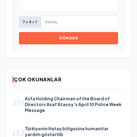
7 + 4 = ?
GÖNDER
ÇOK OKUNANLAR
01
Asfa Holding Chairman of the Board of
Directors Asaf Atasoy’s April 10 Police Week
Message
02
Türkiyənin Hatay bölgəsinə humanitar
yardım göstərilib