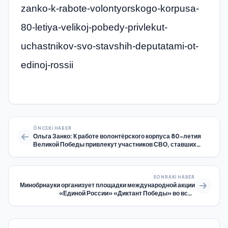
zanko-k-rabote-volontyorskogo-korpusa-
80-letiya-velikoj-pobedy-privlekut-
uchastnikov-svo-stavshih-deputatami-ot-
edinoj-rossii
ÖNCEKI HABER
Ольга Занко: К работе волонтёрского корпуса 80-летия
Великой Победы привлекут участников СВО, ставших
депутатами от «Единой России»
SONRAKI HABER
Минобрнауки организует площадки международной акции
«Единой России» «Диктант Победы» во всех
университетах страны и их зарубежных филиалах