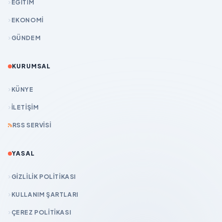
EĞİTİM
EKONOMİ
GÜNDEM
KURUMSAL
KÜNYE
İLETIŞIM
RSS SERVISI
YASAL
GIZLILIK POLITIKASI
KULLANIM ŞARTLARI
ÇEREZ POLITIKASI