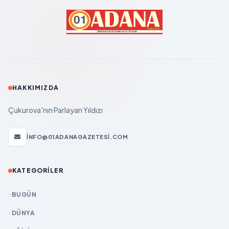
HAKKIMIZDA
Çukurova'nın Parlayan Yıldızı
INFO@01ADANAGAZETESI.COM
KATEGORILER
BUGÜN
DÜNYA