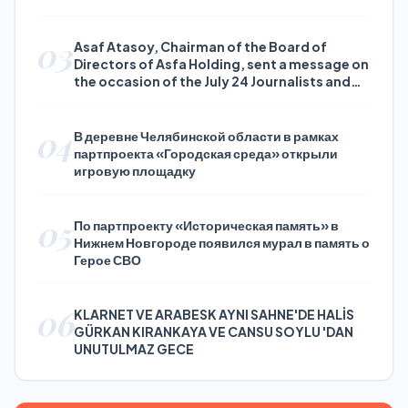
03
Asaf Atasoy, Chairman of the Board of
Directors of Asfa Holding, sent a message on
the occasion of the July 24 Journalists and
Press Day
04
В деревне Челябинской области в рамках
партпроекта «Городская среда» открыли
игровую площадку
05
По партпроекту «Историческая память» в
Нижнем Новгороде появился мурал в память о
Герое СВО
06
KLARNET VE ARABESK AYNI SAHNE'DE HALİS
GÜRKAN KIRANKAYA VE CANSU SOYLU 'DAN
UNUTULMAZ GECE