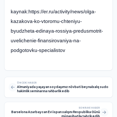
kaynak:https://er.ru/activity/news/olga-
kazakova-ko-vtoromu-chteniyu-
byudzheta-edinaya-rossiya-predusmotrit-
uvelichenie-finansirovaniya-na-
podgotovku-specialistov
ÖNCEKI HABER
Almaniyada yaşayan soydaşımız növbəti beynəlxalq sudo
hakimlik seminarına rəhbərlik edib
SONRAKI HABER
Barselona Azərbaycan Evi ispan xalqını Respublika Günü
münasibətilə təbrik edib