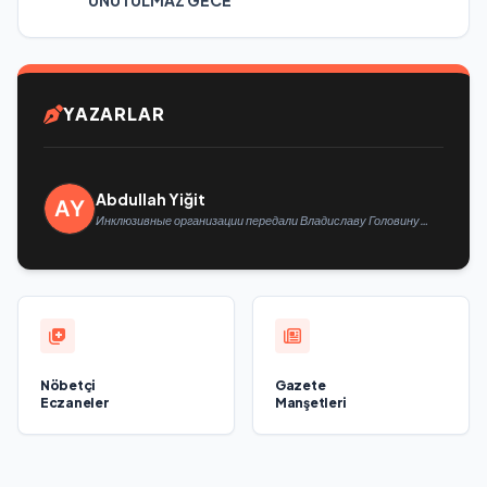
UNUTULMAZ GECE
YAZARLAR
Abdullah Yiğit
Инклюзивные организации передали Владиславу Головину
предложения в новую Народную программу «Единой России»
Nöbetçi
Gazete
Eczaneler
Manşetleri