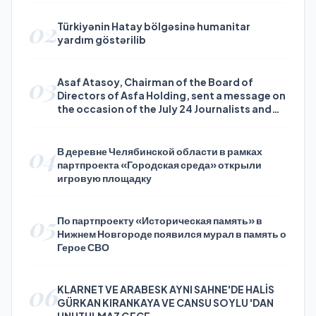
02
Türkiyənin Hatay bölgəsinə humanitar
yardım göstərilib
03
Asaf Atasoy, Chairman of the Board of
Directors of Asfa Holding, sent a message on
the occasion of the July 24 Journalists and
Press Day
04
В деревне Челябинской области в рамках
партпроекта «Городская среда» открыли
игровую площадку
05
По партпроекту «Историческая память» в
Нижнем Новгороде появился мурал в память о
Герое СВО
06
KLARNET VE ARABESK AYNI SAHNE'DE HALİS
GÜRKAN KIRANKAYA VE CANSU SOYLU 'DAN