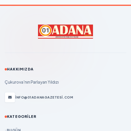
HAKKIMIZDA
Çukurova'nın Parlayan Yıldızı
INFO@01ADANAGAZETESI.COM
KATEGORILER
BUGÜN