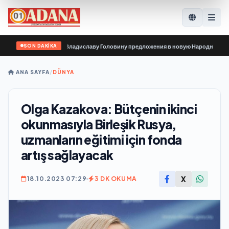
SON DAKİKA
низации передали Владиславу Головину предложения в новую Народную прогр
ANA SAYFA
/
DÜNYA
Olga Kazakova: Bütçenin ikinci
okunmasıyla Birleşik Rusya,
uzmanların eğitimi için fonda
artış sağlayacak
X
18.10.2023 07:29
3 DK OKUMA