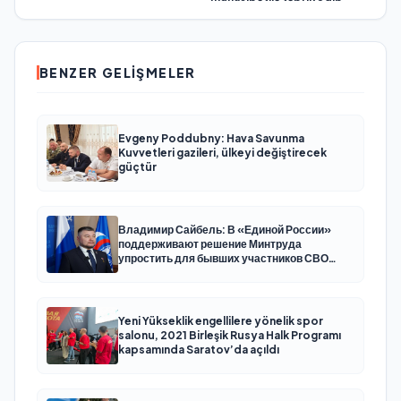
BENZER GELIŞMELER
Evgeny Poddubny: Hava Savunma
Kuvvetleri gazileri, ülkeyi değiştirecek
güçtür
Владимир Сайбель: В «Единой России»
поддерживают решение Минтруда
упростить для бывших участников СВО
получение соцконтракта
Yeni Yükseklik engellilere yönelik spor
salonu, 2021 Birleşik Rusya Halk Programı
kapsamında Saratov’da açıldı