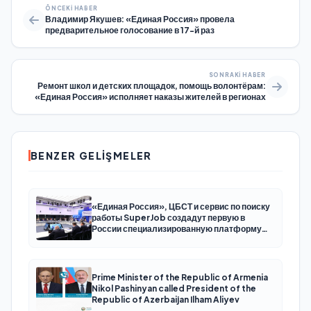
ÖNCEKI HABER
Владимир Якушев: «Единая Россия» провела
предварительное голосование в 17-й раз
SONRAKI HABER
Ремонт школ и детских площадок, помощь волонтёрам:
«Единая Россия» исполняет наказы жителей в регионах
BENZER GELIŞMELER
«Единая Россия», ЦБСТ и сервис по поиску
работы SuperJob создадут первую в
России специализированную платформу
для трудоустройства ветеранов СВО
Prime Minister of the Republic of Armenia
Nikol Pashinyan called President of the
Republic of Azerbaijan Ilham Aliyev