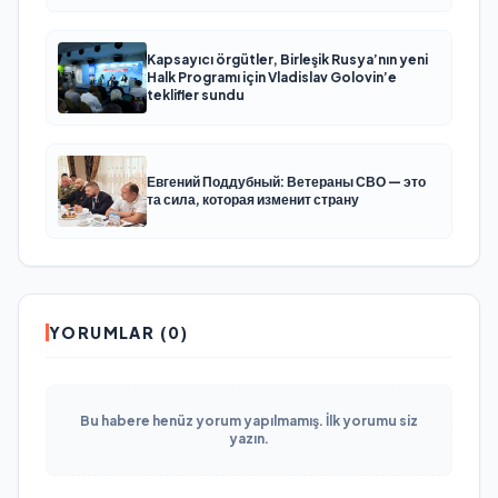
Kapsayıcı örgütler, Birleşik Rusya’nın yeni
Halk Programı için Vladislav Golovin’e
teklifler sundu
Евгений Поддубный: Ветераны СВО — это
та сила, которая изменит страну
YORUMLAR (0)
Bu habere henüz yorum yapılmamış. İlk yorumu siz
yazın.