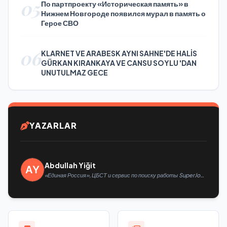
05
По партпроекту «Историческая память» в
Нижнем Новгороде появился мурал в память о
Герое СВО
06
KLARNET VE ARABESK AYNI SAHNE'DE HALİS
GÜRKAN KIRANKAYA VE CANSU SOYLU 'DAN
UNUTULMAZ GECE
YAZARLAR
Abdullah Yiğit
«Единая Россия», ЦБСТ и сервис по поиску работы SuperJob
создадут первую в России специализированную платформу
для трудоустройства ветеранов СВО