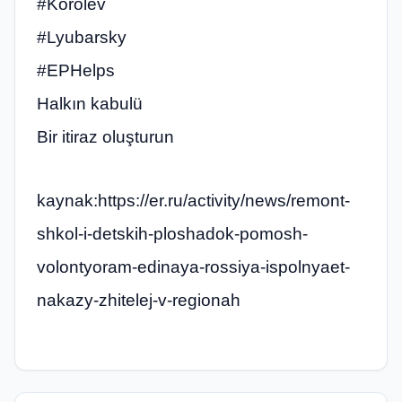
#Korolev
#Lyubarsky
#EPHelps
Halkın kabulü
Bir itiraz oluşturun
kaynak:https://er.ru/activity/news/remont-
shkol-i-detskih-ploshadok-pomosh-
volontyoram-edinaya-rossiya-ispolnyaet-
nakazy-zhitelej-v-regionah