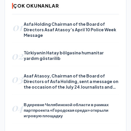
ÇOK OKUNANLAR
01
Asfa Holding Chairman of the Board of
Directors Asaf Atasoy’s April 10 Police Week
Message
02
Türkiyənin Hatay bölgəsinə humanitar
yardım göstərilib
03
Asaf Atasoy, Chairman of the Board of
Directors of Asfa Holding, sent a message on
the occasion of the July 24 Journalists and
Press Day
04
В деревне Челябинской области в рамках
партпроекта «Городская среда» открыли
игровую площадку