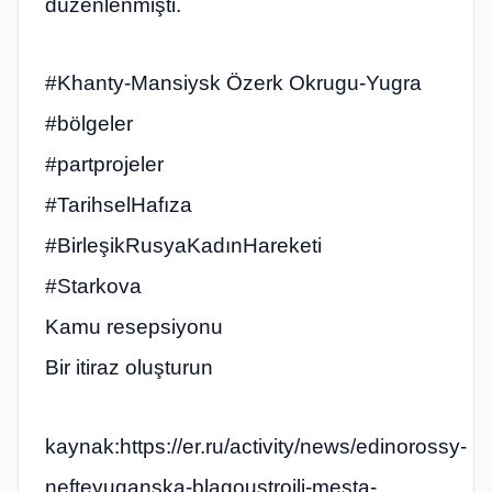
düzenlenmişti.
#Khanty-Mansiysk Özerk Okrugu-Yugra
#bölgeler
#partprojeler
#TarihselHafıza
#BirleşikRusyaKadınHareketi
#Starkova
Kamu resepsiyonu
Bir itiraz oluşturun
kaynak:https://er.ru/activity/news/edinorossy-
nefteyuganska-blagoustroili-mesta-