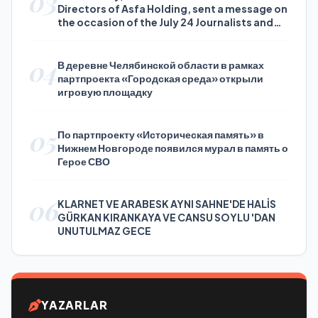
03
Directors of Asfa Holding, sent a message on
the occasion of the July 24 Journalists and
Press Day
04
В деревне Челябинской области в рамках
партпроекта «Городская среда» открыли
игровую площадку
05
По партпроекту «Историческая память» в
Нижнем Новгороде появился мурал в память о
Герое СВО
06
KLARNET VE ARABESK AYNI SAHNE'DE HALİS
GÜRKAN KIRANKAYA VE CANSU SOYLU 'DAN
UNUTULMAZ GECE
YAZARLAR