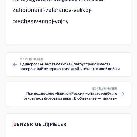
zahoronenij-veteranov-velikoj-
otechestvennoj-vojny
ÖNCEKI HABER
Единороссы Нефтеюганска благоустроили места
захоронений ветеранов Великой Отечественной войны
SONRAKI HABER
При поддержке «Единой России» в Екатеринбурге
открылась фотовыставка «В объективе — память»
BENZER GELIŞMELER