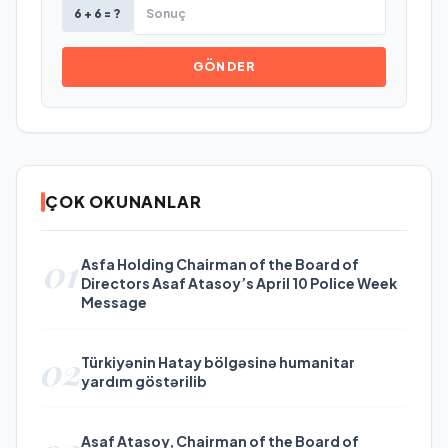
6 + 6 = ?
GÖNDER
ÇOK OKUNANLAR
01
Asfa Holding Chairman of the Board of
Directors Asaf Atasoy’s April 10 Police Week
Message
02
Türkiyənin Hatay bölgəsinə humanitar
yardım göstərilib
Asaf Atasoy, Chairman of the Board of