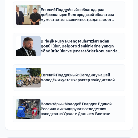
Евгений Поддубный поблагодарил
добровольцев Белгородской области за
мужество в спасении пострадавших от
обстрелов
Birleşik Rusya Genç Muhafızları’ndan
gönüllüler, Belgorod sakinlerine yangın
söndürücüler ve jeneratörler konusunda
yardımcı olacak
Евгений Поддубный: Сегодня у нашей
молодёжи куётся характер победителей
Волонтёры «Молодой Гвардии Единой
России» ликвидируют последствия
паводков на Урале и Дальнем Востоке