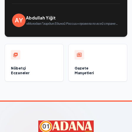
Abdullah Yiğit
«Молодая Гвардия Единой России» провела по всей стране
мероприятия ко Дню физкультурника
Nöbetçi
Gazete
Eczaneler
Manşetleri