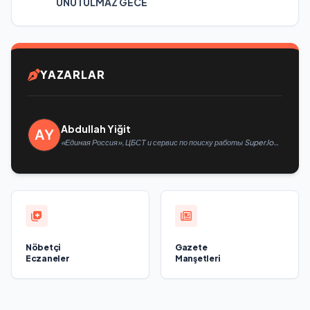
UNUTULMAZ GECE
YAZARLAR
Abdullah Yiğit
«Единая Россия», ЦБСТ и сервис по поиску работы SuperJob
создадут первую в России специализированную платформу
для трудоустройства ветеранов СВО
Nöbetçi
Gazete
Eczaneler
Manşetleri