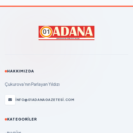
HAKKIMIZDA
Çukurova'nın Parlayan Yıldızı
INFO@01ADANAGAZETESI.COM
KATEGORILER