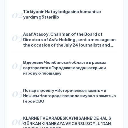
02
Türkiyənin Hatay bölgəsinə humanitar
yardım göstərilib
03
Asaf Atasoy, Chairman of the Board of
Directors of Asfa Holding, sent a message on
the occasion of the July 24 Journalists and
Press Day
04
В деревне Челябинской области в рамках
партпроекта «Городская среда» открыли
игровую площадку
05
По партпроекту «Историческая память» в
Нижнем Новгороде появился мурал в память о
Герое СВО
06
KLARNET VE ARABESK AYNI SAHNE'DE HALİS
GÜRKAN KIRANKAYA VE CANSU SOYLU 'DAN