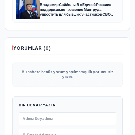
Владимир Сайбель: В «Единой России»
поддерживают решение Минтруда
упростить для бывших участников СВО
получение соцконтракта
YORUMLAR (0)
Bu habere henüz yorum yapılmamış. İlk yorumu siz
yazın.
BIR CEVAP YAZIN