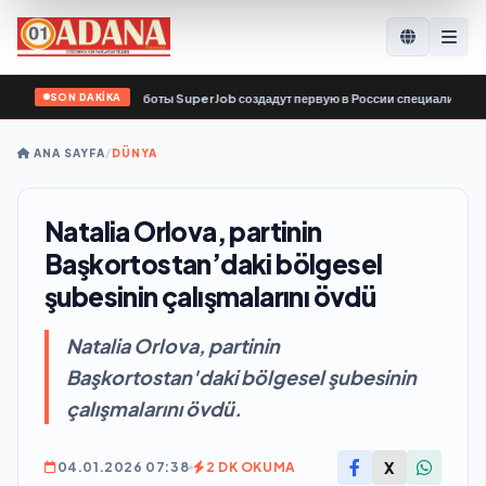
SON DAKİKA
сервис по поиску работы SuperJob создадут первую в России специализирован
ANA SAYFA
/
DÜNYA
Natalia Orlova, partinin
Başkortostan’daki bölgesel
şubesinin çalışmalarını övdü
Natalia Orlova, partinin
Başkortostan'daki bölgesel şubesinin
çalışmalarını övdü.
X
04.01.2026 07:38
2 DK OKUMA