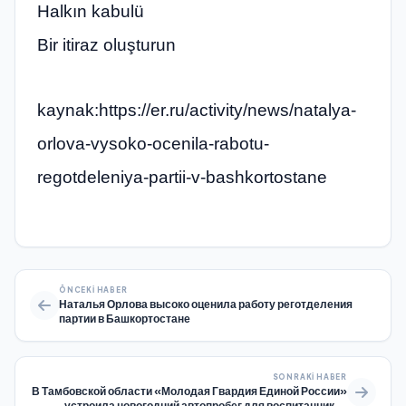
Halkın kabulü
Bir itiraz oluşturun
kaynak:https://er.ru/activity/news/natalya-
orlova-vysoko-ocenila-rabotu-
regotdeleniya-partii-v-bashkortostane
ÖNCEKI HABER
Наталья Орлова высоко оценила работу реготделения
партии в Башкортостане
SONRAKI HABER
В Тамбовской области «Молодая Гвардия Единой России»
устроила новогодний автопробег для воспитанников