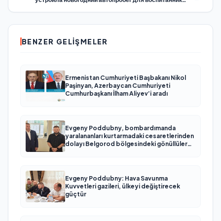
детских домов
BENZER GELIŞMELER
Ermenistan Cumhuriyeti Başbakanı Nikol
Paşinyan, Azerbaycan Cumhuriyeti
Cumhurbaşkanı İlham Aliyev’i aradı
Evgeny Poddubny, bombardımanda
yaralananları kurtarmadaki cesaretlerinden
dolayı Belgorod bölgesindeki gönüllülere
teşekkür etti
Evgeny Poddubny: Hava Savunma
Kuvvetleri gazileri, ülkeyi değiştirecek
güçtür