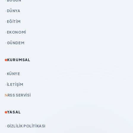
BUGÜN
DÜNYA
EĞİTİM
EKONOMİ
GÜNDEM
KURUMSAL
KÜNYE
İLETIŞIM
RSS SERVISI
YASAL
GIZLILIK POLITIKASI