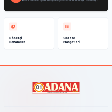
предложения в новую Народную программу «Единой России»
Nöbetçi
Gazete
Eczaneler
Manşetleri