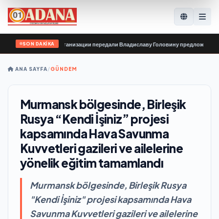
SON DAKİKA
•
Инклюзивные организации передали Владиславу Головину предложения в н
ANA SAYFA
/
GÜNDEM
Murmansk bölgesinde, Birleşik
Rusya “Kendi İşiniz” projesi
kapsamında Hava Savunma
Kuvvetleri gazileri ve ailelerine
yönelik eğitim tamamlandı
Murmansk bölgesinde, Birleşik Rusya
"Kendi İşiniz" projesi kapsamında Hava
Savunma Kuvvetleri gazileri ve ailelerine