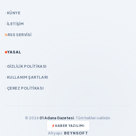
KÜNYE
İLETIŞIM
RSS SERVISI
YASAL
GIZLILIK POLITIKASI
KULLANIM ŞARTLARI
ÇEREZ POLITIKASI
© 2026
01 Adana Gazetesi
. Tüm hakları saklıdır.
HABER YAZILIMI
Altyapı:
BEYNSOFT