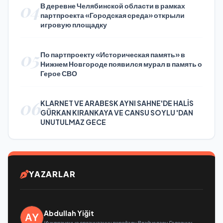
04
В деревне Челябинской области в рамках
партпроекта «Городская среда» открыли
игровую площадку
05
По партпроекту «Историческая память» в
Нижнем Новгороде появился мурал в память о
Герое СВО
06
KLARNET VE ARABESK AYNI SAHNE'DE HALİS
GÜRKAN KIRANKAYA VE CANSU SOYLU 'DAN
UNUTULMAZ GECE
YAZARLAR
Abdullah Yiğit
Инклюзивные организации передали Владиславу Головину