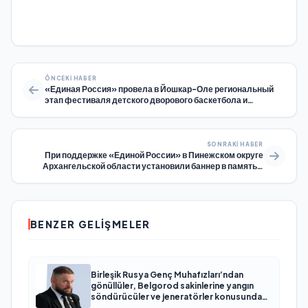
ÖNCEKI HABER
«Единая Россия» провела в Йошкар-Оле региональный
этап фестиваля детского дворового баскетбола и
волейбола
SONRAKI HABER
При поддержке «Единой России» в Пинежском округе
Архангельской области установили баннер в память о
Герое СВО
BENZER GELIŞMELER
Birleşik Rusya Genç Muhafızları’ndan
gönüllüler, Belgorod sakinlerine yangın
söndürücüler ve jeneratörler konusunda
yardımcı olacak