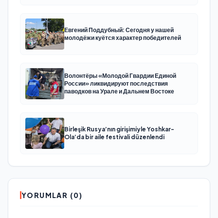
Евгений Поддубный: Сегодня у нашей
молодёжи куётся характер победителей
Волонтёры «Молодой Гвардии Единой
России» ликвидируют последствия
паводков на Урале и Дальнем Востоке
Birleşik Rusya’nın girişimiyle Yoshkar-
Ola’da bir aile festivali düzenlendi
YORUMLAR (0)