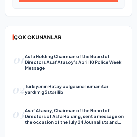
ÇOK OKUNANLAR
01
Asfa Holding Chairman of the Board of
Directors Asaf Atasoy’s April 10 Police Week
Message
02
Türkiyənin Hatay bölgəsinə humanitar
yardım göstərilib
03
Asaf Atasoy, Chairman of the Board of
Directors of Asfa Holding, sent a message on
the occasion of the July 24 Journalists and
Press Day