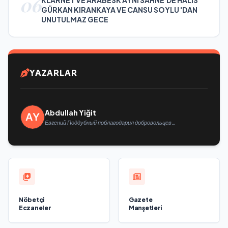
06
KLARNET VE ARABESK AYNI SAHNE'DE HALİS
GÜRKAN KIRANKAYA VE CANSU SOYLU 'DAN
UNUTULMAZ GECE
YAZARLAR
Abdullah Yiğit
Евгений Поддубный поблагодарил добровольцев
Белгородской области за мужество в спасении
пострадавших от обстрелов
Nöbetçi
Gazete
Eczaneler
Manşetleri