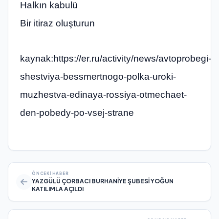
Halkın kabulü
Bir itiraz oluşturun
kaynak:https://er.ru/activity/news/avtoprobegi-
shestviya-bessmertnogo-polka-uroki-
muzhestva-edinaya-rossiya-otmechaet-
den-pobedy-po-vsej-strane
ÖNCEKI HABER
YAZGÜLÜ ÇORBACI BURHANİYE ŞUBESİ YOĞUN
KATILIMLA AÇILDI