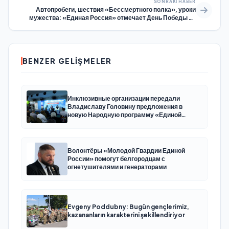
SONRAKI HABER
Автопробеги, шествия «Бессмертного полка», уроки
мужества: «Единая Россия» отмечает День Победы по
всей стране
BENZER GELIŞMELER
Инклюзивные организации передали
Владиславу Головину предложения в
новую Народную программу «Единой
России»
Волонтёры «Молодой Гвардии Единой
России» помогут белгородцам с
огнетушителями и генераторами
Evgeny Poddubny: Bugün gençlerimiz,
kazananların karakterini şekillendiriyor