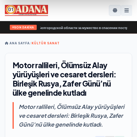
SON DAKİKA
 добровольцев Белгородской области за мужество в спасении пострадавших от
ANA SAYFA
/
KÜLTÜR SANAT
Motor rallileri, Ölümsüz Alay
yürüyüşleri ve cesaret dersleri:
Birleşik Rusya, Zafer Günü’nü
ülke genelinde kutladı
Motor rallileri, Ölümsüz Alay yürüyüşleri
ve cesaret dersleri: Birleşik Rusya, Zafer
Günü'nü ülke genelinde kutladı.