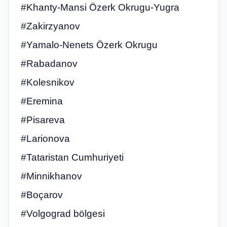
#Khanty-Mansi Özerk Okrugu-Yugra
#Zakirzyanov
#Yamalo-Nenets Özerk Okrugu
#Rabadanov
#Kolesnikov
#Eremina
#Pisareva
#Larionova
#Tataristan Cumhuriyeti
#Minnikhanov
#Boçarov
#Volgograd bölgesi