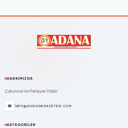
HAKKIMIZDA
Çukurova'nın Parlayan Yıldızı
INFO@01ADANAGAZETESI.COM
KATEGORILER