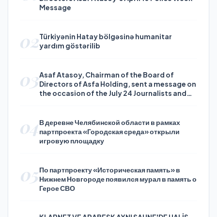
Message
02
Türkiyənin Hatay bölgəsinə humanitar
yardım göstərilib
03
Asaf Atasoy, Chairman of the Board of
Directors of Asfa Holding, sent a message on
the occasion of the July 24 Journalists and
Press Day
04
В деревне Челябинской области в рамках
партпроекта «Городская среда» открыли
игровую площадку
05
По партпроекту «Историческая память» в
Нижнем Новгороде появился мурал в память о
Герое СВО