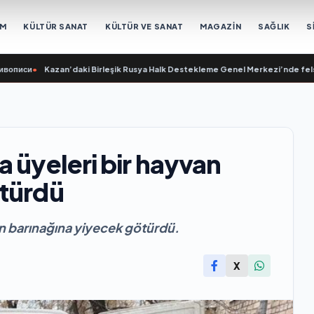
EM
KÜLTÜR SANAT
KÜLTÜR VE SANAT
MAGAZİN
SAĞLIK
S
•
Kazan’daki Birleşik Rusya Halk Destekleme Genel Merkezi’nde felsefi resiml
 üyeleri bir hayvan
ötürdü
an barınağına yiyecek götürdü.
X