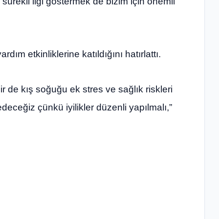
ürekli ilgi göstermek de bizim için önemli”
ardım etkinliklerine katıldığını hatırlattı.
ir de kış soğuğu ek stres ve sağlık riskleri
eceğiz çünkü iyilikler düzenli yapılmalı,”