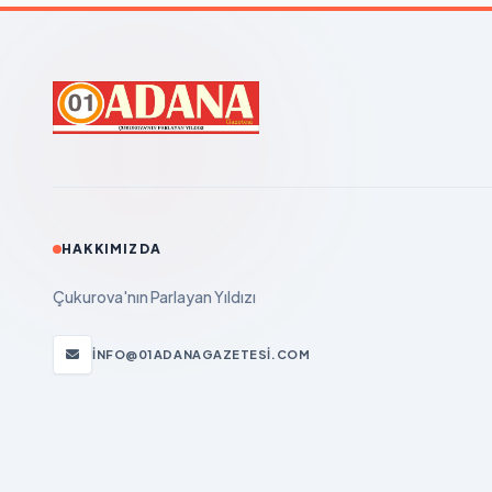
HAKKIMIZDA
Çukurova'nın Parlayan Yıldızı
INFO@01ADANAGAZETESI.COM