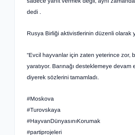
sadece yanıt vermek değil, aynı zamanda s
dedi .
Rusya Birliği aktivistlerinin düzenli olarak y
“Evcil hayvanlar için zaten yeterince zor, b
yaratıyor. Barınağı desteklemeye devam ed
diyerek sözlerini tamamladı.
#Moskova
#Turovskaya
#HayvanDünyasınıKorumak
#partiprojeleri