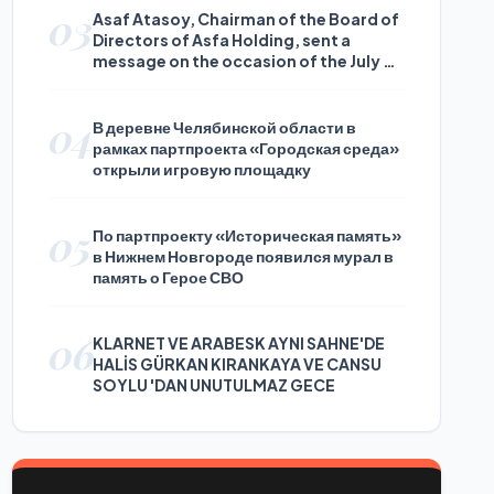
03
Asaf Atasoy, Chairman of the Board of
Directors of Asfa Holding, sent a
message on the occasion of the July 24
Journalists and Press Day
04
В деревне Челябинской области в
рамках партпроекта «Городская среда»
открыли игровую площадку
05
По партпроекту «Историческая память»
в Нижнем Новгороде появился мурал в
память о Герое СВО
06
KLARNET VE ARABESK AYNI SAHNE'DE
HALİS GÜRKAN KIRANKAYA VE CANSU
SOYLU 'DAN UNUTULMAZ GECE