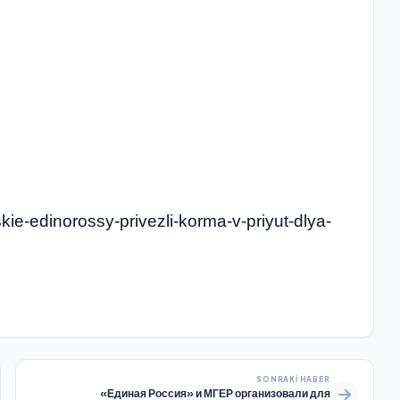
kie-edinorossy-privezli-korma-v-priyut-dlya-
SONRAKI HABER
«Единая Россия» и МГЕР организовали для