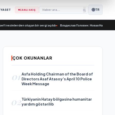
TR
İYASET
CANLI AKIŞ
erden oluşan bir sergi açıldı
•
Владислав Головин: Новая Народная программа
ÇOK OKUNANLAR
01
Asfa Holding Chairman of the Board of
Directors Asaf Atasoy’s April 10 Police
Week Message
02
Türkiyənin Hatay bölgəsinə humanitar
yardım göstərilib