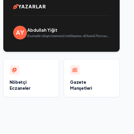
YAZARLAR
Abdullah Yiğit
В штабе общественной поддержки «Единой России»
в Казани открылась выставка философской
живописи
Nöbetçi
Gazete
Eczaneler
Manşetleri