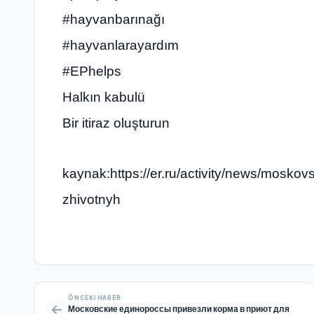
#hayvanbarınağı
#hayvanlarayardım
#EPhelps
Halkın kabulü
Bir itiraz oluşturun
kaynak:https://er.ru/activity/news/moskovs
zhivotnyh
ÖNCEKI HABER
Московские единороссы привезли корма в приют для