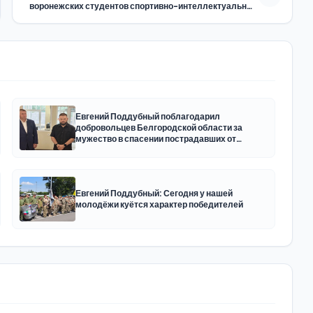
воронежских студентов спортивно-интеллектуальные
игры
Евгений Поддубный поблагодарил
добровольцев Белгородской области за
мужество в спасении пострадавших от
обстрелов
Евгений Поддубный: Сегодня у нашей
молодёжи куётся характер победителей