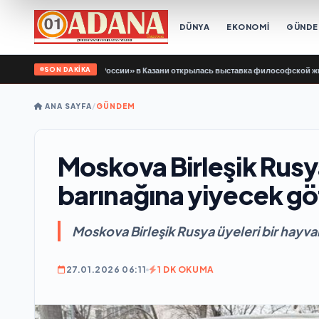
DÜNYA
EKONOMİ
GÜND
SON DAKİKA
ддержки «Единой России» в Казани открылась выставка философской живописи
ANA SAYFA
/
GÜNDEM
Moskova Birleşik Rusya
barınağına yiyecek g
Moskova Birleşik Rusya üyeleri bir hayv
27.01.2026 06:11
1 DK OKUMA