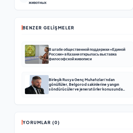
животных
BENZER GELIŞMELER
В штабе общественной поддержки «Единой
России» в Казани открылась выставка
философской живописи
Birleşik Rusya Genç Muhafızları’ndan
gönüllüler, Belgorod sakinlerine yangın
söndürücüler ve jeneratörler konusunda
yardımcı olacak
YORUMLAR (0)