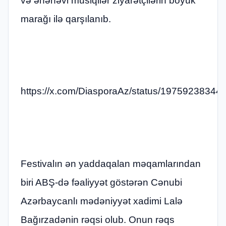
və ənənəvi musiqilər ziyarətçilərin böyük
marağı ilə qarşılanıb.
https://x.com/DiasporaAz/status/1975923834
Festivalın ən yaddaqalan məqamlarından
biri ABŞ-də fəaliyyət göstərən Cənubi
Azərbaycanlı mədəniyyət xadimi Lalə
Bağırzadənin rəqsi olub. Onun rəqs