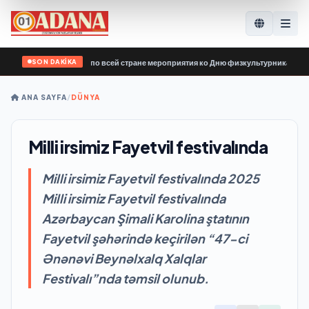
SON DAKİKA
 России» провела по всей стране мероприятия ко Дню физкультурника
•
Ermeni
ANA SAYFA
/
DÜNYA
Milli irsimiz Fayetvil festivalında
Milli irsimiz Fayetvil festivalında 2025
Milli irsimiz Fayetvil festivalında
Azərbaycan Şimali Karolina ştatının
Fayetvil şəhərində keçirilən “47-ci
Ənənəvi Beynəlxalq Xalqlar
Festivalı”nda təmsil olunub.