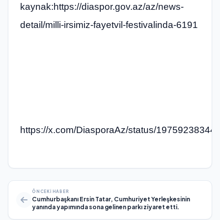
kaynak:https://diaspor.gov.az/az/news-
detail/milli-irsimiz-fayetvil-festivalinda-6191
https://x.com/DiasporaAz/status/1975923834
ÖNCEKI HABER
Cumhurbaşkanı Ersin Tatar, Cumhuriyet Yerleşkesinin
yanında yapımında sona gelinen parkı ziyaret etti.