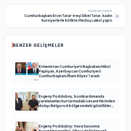
SONRAKI HABER
Cumhurbaşkanı Ersin Tatar’ın eşi Sibel Tatar, kadın
kursiyerlerle birlikte Medoş Lalesi yaptı
BENZER GELIŞMELER
Ermenistan Cumhuriyeti Başbakanı Nikol
Paşinyan, Azerbaycan Cumhuriyeti
Cumhurbaşkanı İlham Aliyev’i aradı
Evgeny Poddubny, bombardımanda
yaralananları kurtarmadaki cesaretlerinden
dolayı Belgorod bölgesindeki gönüllülere
teşekkür etti
Evgeny Poddubny: Hava Savunma
Kuvvetleri gazileri, ülkeyi değiştirecek