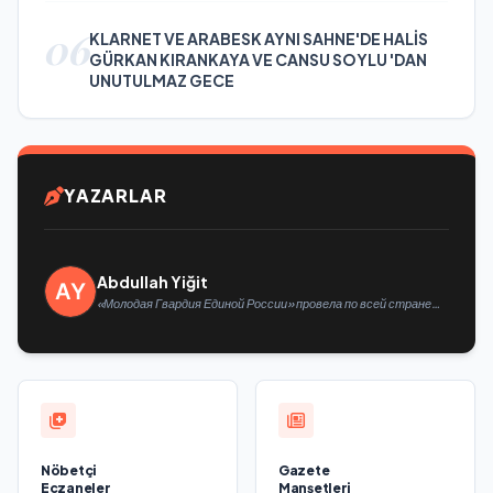
06
KLARNET VE ARABESK AYNI SAHNE'DE HALİS
GÜRKAN KIRANKAYA VE CANSU SOYLU 'DAN
UNUTULMAZ GECE
YAZARLAR
Abdullah Yiğit
«Молодая Гвардия Единой России» провела по всей стране
мероприятия ко Дню физкультурника
Nöbetçi
Gazete
Eczaneler
Manşetleri