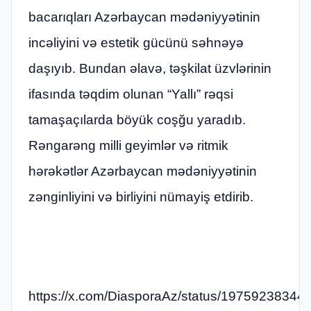
bacarıqları Azərbaycan mədəniyyətinin
incəliyini və estetik gücünü səhnəyə
daşıyıb. Bundan əlavə, təşkilat üzvlərinin
ifasında təqdim olunan “Yallı” rəqsi
tamaşaçılarda böyük coşğu yaradıb.
Rəngarəng milli geyimlər və ritmik
hərəkətlər Azərbaycan mədəniyyətinin
zənginliyini və birliyini nümayiş etdirib.
https://x.com/DiasporaAz/status/1975923834