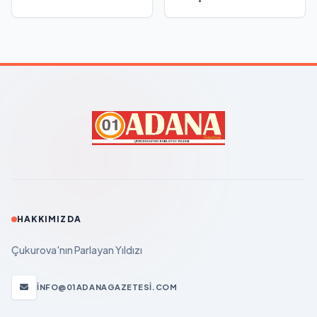
HAKKIMIZDA
Çukurova'nın Parlayan Yıldızı
INFO@01ADANAGAZETESI.COM