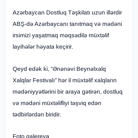
Azərbaycan Dostluq Təşkilatı uzun illərdir
ABŞ-də Azərbaycanı tanıtmaq və mədəni
irsimizi yaşatmaq məqsədilə müxtəlif
layihələr həyata keçirir.
Qeyd edək ki, “Ənənəvi Beynəlxalq
Xalqlar Festivalı” hər il müxtəlif xalqların
mədəniyyətlərini bir araya gətirən, dostluq
və mədəni müxtəlifliyi təşviq edən
tədbirlərdən biridir.
Foto qalereya