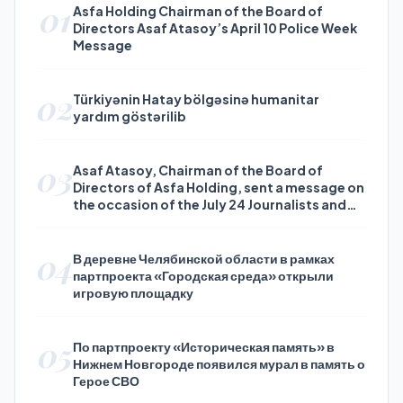
01
Asfa Holding Chairman of the Board of
Directors Asaf Atasoy’s April 10 Police Week
Message
02
Türkiyənin Hatay bölgəsinə humanitar
yardım göstərilib
03
Asaf Atasoy, Chairman of the Board of
Directors of Asfa Holding, sent a message on
the occasion of the July 24 Journalists and
Press Day
04
В деревне Челябинской области в рамках
партпроекта «Городская среда» открыли
игровую площадку
05
По партпроекту «Историческая память» в
Нижнем Новгороде появился мурал в память о
Герое СВО