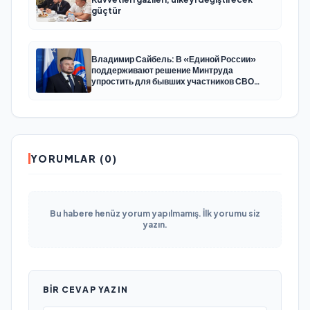
güçtür
Владимир Сайбель: В «Единой России»
поддерживают решение Минтруда
упростить для бывших участников СВО
получение соцконтракта
YORUMLAR (0)
Bu habere henüz yorum yapılmamış. İlk yorumu siz
yazın.
BIR CEVAP YAZIN