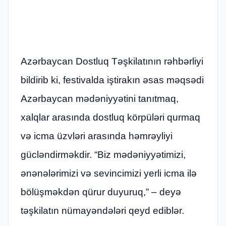
Azərbaycan Dostluq Təşkilatının rəhbərliyi
bildirib ki, festivalda iştirakın əsas məqsədi
Azərbaycan mədəniyyətini tanıtmaq,
xalqlar arasında dostluq körpüləri qurmaq
və icma üzvləri arasında həmrəyliyi
gücləndirməkdir. “Biz mədəniyyətimizi,
ənənələrimizi və sevincimizi yerli icma ilə
bölüşməkdən qürur duyuruq,” – deyə
təşkilatın nümayəndələri qeyd ediblər.