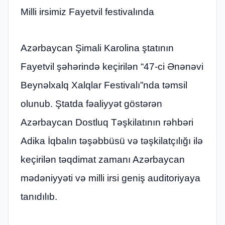
Milli irsimiz Fayetvil festivalında
Azərbaycan Şimali Karolina ştatının
Fayetvil şəhərində keçirilən “47-ci Ənənəvi
Beynəlxalq Xalqlar Festivalı”nda təmsil
olunub. Ştatda fəaliyyət göstərən
Azərbaycan Dostluq Təşkilatının rəhbəri
Adika İqbalın təşəbbüsü və təşkilatçılığı ilə
keçirilən təqdimat zamanı Azərbaycan
mədəniyyəti və milli irsi geniş auditoriyaya
tanıdılıb.