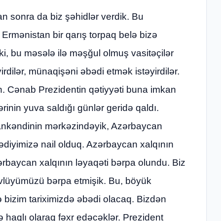
 sonra da biz şəhidlər verdik. Bu
. Ermənistan bir qarış torpaq belə bizə
 ki, bu məsələ ilə məşğul olmuş vasitəçilər
rdilər, münaqişəni əbədi etmək istəyirdilər.
ın. Cənab Prezidentin qətiyyəti buna imkan
rinin yuva saldığı günlər geridə qaldı.
ankəndinin mərkəzindəyik, Azərbaycan
tədiyimizə nail olduq. Azərbaycan xalqının
Azərbaycan xalqının ləyaqəti bərpa olundu. Biz
tövlüyümüzü bərpa etmişik. Bu, böyük
bə bizim tariximizdə əbədi olacaq. Bizdən
ə haqlı olaraq fəxr edəcəklər. Prezident