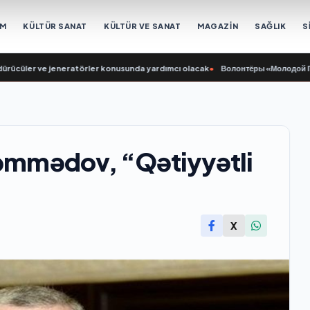
EM
KÜLTÜR SANAT
KÜLTÜR VE SANAT
MAGAZİN
SAĞLIK
S
ler ve jeneratörler konusunda yardımcı olacak
•
Волонтёры «Молодой Гвардии 
Məmmədov, “Qətiyyətli
X