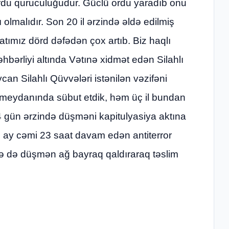
rdu quruculuğudur. Güclü ordu yaradıb onu
olmalıdır. Son 20 il ərzində əldə edilmiş
atımız dörd dəfədən çox artıb. Biz haqlı
bərliyi altında Vətınə xidmət edən Silahlı
can Silahlı Qüvvələri istənilən vəzifəni
üş meydanında sübut etdik, həm üç il bundan
 gün ərzində düşməni kapitulyasiya aktına
ay cəmi 23 saat davam edən antiterror
nə də düşmən ağ bayraq qaldıraraq təslim