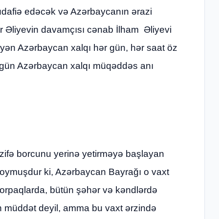
müdafiə edəcək və Azərbaycanın ərazi
 Əliyevin davamçısı cənab İlham Əliyevi
əyən Azərbaycan xalqı hər gün, hər saat öz
 gün Azərbaycan xalqı müqəddəs anı
vəzifə borcunu yerinə yetirməyə başlayan
 qoymuşdur ki, Azərbaycan Bayrağı o vaxt
 torpaqlarda, bütün şəhər və kəndlərdə
zun müddət deyil, amma bu vaxt ərzində