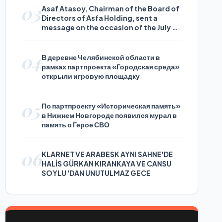
03
Asaf Atasoy, Chairman of the Board of
Directors of Asfa Holding, sent a
message on the occasion of the July 24
Journalists and Press Day
04
В деревне Челябинской области в
рамках партпроекта «Городская среда»
открыли игровую площадку
05
По партпроекту «Историческая память»
в Нижнем Новгороде появился мурал в
память о Герое СВО
06
KLARNET VE ARABESK AYNI SAHNE'DE
HALİS GÜRKAN KIRANKAYA VE CANSU
SOYLU 'DAN UNUTULMAZ GECE