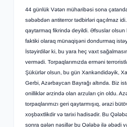
44 günlük Vətən müharibəsi sona çatandan
səbəbdən antiterror tədbirləri qaçılmaz idi
qaytarmaq fikrində deyildi. Əfsuslar olsun
faktiki olaraq münaqişəni dondurmaq istəyi
İstəyirdilər ki, bu yara heç vaxt sağalmas
vermədi. Torpaqlarımızda erməni terroristlə
Şükürlər olsun, bu gün Xankəndidəyik, X
Gerbi, Azərbaycan Bayrağı altında. Biz is
onilliklər ərzində olan arzuları çin oldu. 
torpaqlarımızı geri qaytarmışıq, ərazi bü
xoşbəxtlikdir və tarixi hadisədir. Bu Qələ
sonra gələn nəsillər bu Qələbə ilə əbədi v