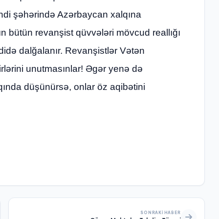
əndi şəhərində Azərbaycan xalqına
ın bütün revanşist qüvvələri mövcud reallığı
idə dalğalanır. Revanşistlər Vətən
irlərini unutmasınlar! Əgər yenə də
nda düşünürsə, onlar öz aqibətini
SONRAKI HABER