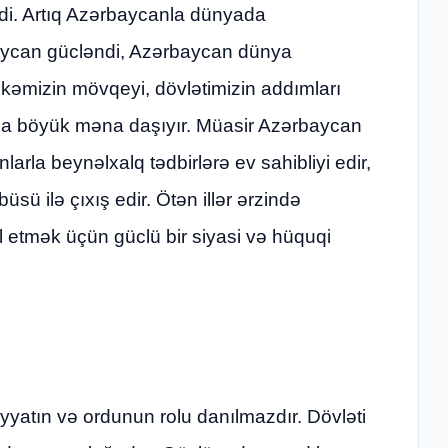
şdi. Artıq Azərbaycanla dünyada
rbaycan gücləndi, Azərbaycan dünya
Ölkəmizin mövqeyi, dövlətimizin addımları
da böyük məna daşıyır. Müasir Azərbaycan
larla beynəlxalq tədbirlərə ev sahibliyi edir,
büsü ilə çıxış edir. Ötən illər ərzində
etmək üçün güclü bir siyasi və hüquqi
iyyatın və ordunun rolu danılmazdır. Dövləti