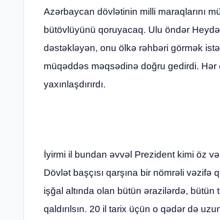
Azərbaycan dövlətinin milli maraqlarını 
bütövlüyünü qoruyacaq. Ulu öndər Heydər
dəstəkləyən, onu ölkə rəhbəri görmək ist
müqəddəs məqsədinə doğru gedirdi. Hər
yaxınlaşdırırdı.
İyirmi il bundan əvvəl Prezident kimi öz 
Dövlət başçısı qarşına bir nömrəli vəzifə
işğal altında olan bütün ərazilərdə, bütün
qaldırılsın. 20 il tarix üçün o qədər də u