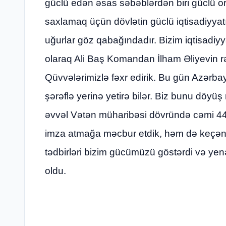
güclü edən əsas səbəblərdən biri güclü o
saxlamaq üçün dövlətin güclü iqtisadiyyatı 
uğurlar göz qabağındadır. Bizim iqtisadiyy
olaraq Ali Baş Komandan İlham Əliyevin rəh
Qüvvələrimizlə fəxr edirik. Bu gün Azərbay
şərəflə yerinə yetirə bilər. Biz bunu döy
əvvəl Vətən müharibəsi dövründə cəmi 44
imza atmağa məcbur etdik, həm də keçən 
tədbirləri bizim gücümüzü göstərdi və ye
oldu.