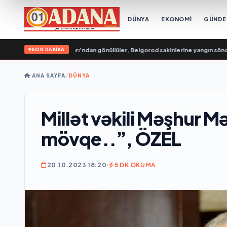
DÜNYA
EKONOMİ
GÜND
SON DAKİKA
usya Genç Muhafızları’ndan gönüllüler, Belgorod sakinlerine yangın söndürücü
ANA SAYFA
/
DÜNYA
Millət vəkili Məşhur 
mövqe..”, ÖZEL
20.10.2023 18:20
5 DK OKUMA