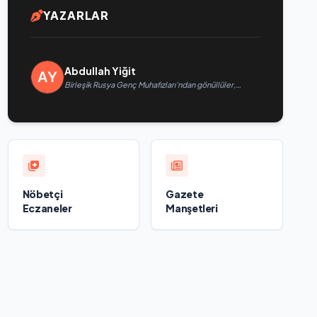
YAZARLAR
Abdullah Yiğit
Birleşik Rusya Genç Muhafızları’ndan gönüllüler,
Belgorod sakinlerine yangın söndürücüler ve
jeneratörler konusunda yardımcı olacak
Nöbetçi
Gazete
Eczaneler
Manşetleri