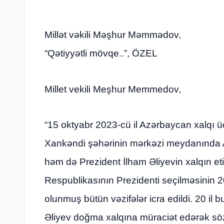
Millət vəkili Məşhur Məmmədov,
“Qətiyyətli mövqe..”, ÖZEL
Millet vekili Meşhur Memmedov,
“15 oktyabr 2023-cü il Azərbaycan xalqı üçü
Xankəndi şəhərinin mərkəzi meydanında A
həm də Prezident İlham Əliyevin xalqın 
Respublikasının Prezidenti seçilməsinin 2
olunmuş bütün vəzifələr icra edildi. 20 il
Əliyev doğma xalqına müraciət edərək söz