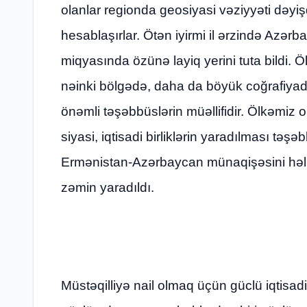
olanlar regionda geosiyasi vəziyyəti dəyi
hesablaşırlar. Ötən iyirmi il ərzində Azə
miqyasında özünə layiq yerini tuta bildi. 
nəinki bölgədə, daha da böyük coğrafiya
önəmli təşəbbüslərin müəllifidir. Ölkəmiz on
siyasi, iqtisadi birliklərin yaradılması təşəb
Ermənistan-Azərbaycan münaqişəsini həll 
zəmin yaradıldı.
Müstəqilliyə nail olmaq üçün güclü iqtisad