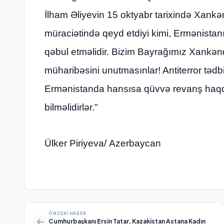
İlham Əliyevin 15 oktyabr tarixində Xank
müraciətində qeyd etdiyi kimi, Ermənistan
qəbul etməlidir. Bizim Bayrağımız Xankənd
müharibəsini unutmasınlar! Antiterror tədb
Ermənistanda hansısa qüvvə revanş haqqı
bilməlidirlər.”
Ülker Piriyeva/ Azerbaycan
ÖNCEKI HABER
Cumhurbaşkanı Ersin Tatar, Kazakistan Astana Kadın