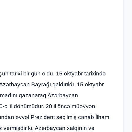
n tarixi bir gün oldu. 15 oktyabr tarixində
zərbaycan Bayrağı qaldırıldı. 15 oktyabr
etimadını qazanaraq Azərbaycan
0-ci il dönümüdür. 20 il öncə müəyyən
 bundan əvvəl Prezident seçilmiş cənab İlham
 vermişdir ki, Azərbaycan xalqının və