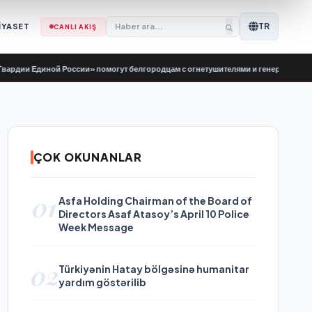
TR
İYASET
CANLI AKIŞ
Единой России» помогут белгородцам с огнетушителями и генераторами
•
Evg
ÇOK OKUNANLAR
01
Asfa Holding Chairman of the Board of
Directors Asaf Atasoy’s April 10 Police
Week Message
02
Türkiyənin Hatay bölgəsinə humanitar
yardım göstərilib