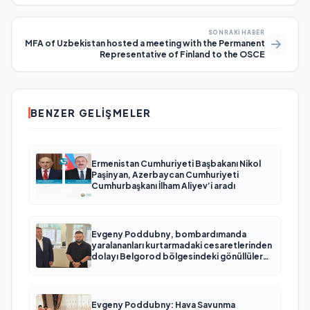
SONRAKI HABER
MFA of Uzbekistan hosted a meeting with the Permanent
Representative of Finland to the OSCE
BENZER GELIŞMELER
Ermenistan Cumhuriyeti Başbakanı Nikol
Paşinyan, Azerbaycan Cumhuriyeti
Cumhurbaşkanı İlham Aliyev’i aradı
Evgeny Poddubny, bombardımanda
yaralananları kurtarmadaki cesaretlerinden
dolayı Belgorod bölgesindeki gönüllülere
teşekkür etti
Evgeny Poddubny: Hava Savunma