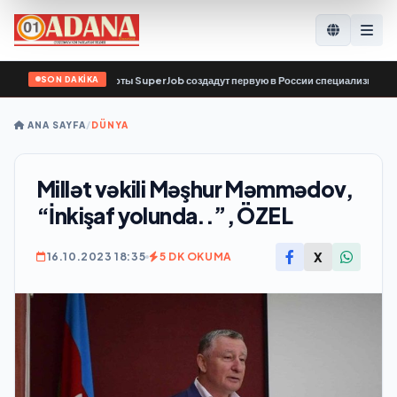
SON DAKİKA
рвис по поиску работы SuperJob создадут первую в России специализированную
ANA SAYFA
/
DÜNYA
Millət vəkili Məşhur Məmmədov,
“İnkişaf yolunda..”, ÖZEL
X
16.10.2023 18:35
5 DK OKUMA