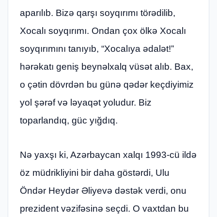
aparılıb. Bizə qarşı soyqırımı törədilib,
Xocalı soyqırımı. Ondan çox ölkə Xocalı
soyqırımını tanıyıb, “Xocalıya ədalət!”
hərəkatı geniş beynəlxalq vüsət alıb. Bax,
o çətin dövrdən bu günə qədər keçdiyimiz
yol şərəf və ləyaqət yoludur. Biz
toparlandıq, güc yığdıq.
Nə yaxşı ki, Azərbaycan xalqı 1993-cü ildə
öz müdrikliyini bir daha göstərdi, Ulu
Öndər Heydər Əliyevə dəstək verdi, onu
prezident vəzifəsinə seçdi. O vaxtdan bu