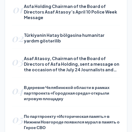
01
Asfa Holding Chairman of the Board of
Directors Asaf Atasoy’s April 10 Police Week
Message
02
Türkiyənin Hatay bölgəsinə humanitar
yardım göstərilib
03
Asaf Atasoy, Chairman of the Board of
Directors of Asfa Holding, sent a message on
the occasion of the July 24 Journalists and
Press Day
04
В деревне Челябинской области в рамках
партпроекта «Городская среда» открыли
игровую площадку
05
По партпроекту «Историческая память» в
Нижнем Новгороде появился мурал в память о
Герое СВО