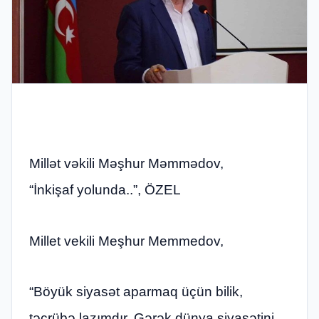
Millət vəkili Məşhur Məmmədov,
“İnkişaf yolunda..”, ÖZEL
Millet vekili Meşhur Memmedov,
“Böyük siyasət aparmaq üçün bilik,
təcrübə lazımdır. Gərək dünya siyasətini