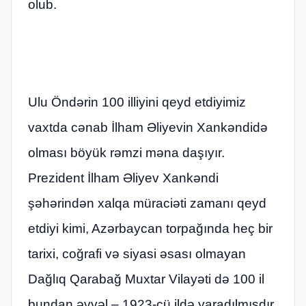
olub.
Ulu Öndərin 100 illiyini qeyd etdiyimiz
vaxtda cənab İlham Əliyevin Xankəndidə
olması böyük rəmzi məna daşıyır.
Prezident İlham Əliyev Xankəndi
şəhərindən xalqa müraciəti zamanı qeyd
etdiyi kimi, Azərbaycan torpağında heç bir
tarixi, coğrafi və siyasi əsası olmayan
Dağlıq Qarabağ Muxtar Vilayəti də 100 il
bundan əvvəl – 1923-cü ildə yaradılmışdır.