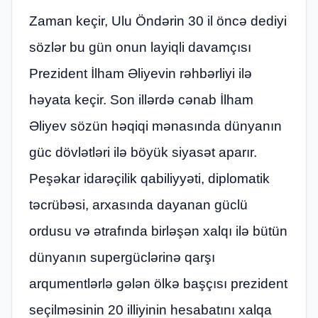
Zaman keçir, Ulu Öndərin 30 il öncə dediyi
sözlər bu gün onun layiqli davamçısı
Prezident İlham Əliyevin rəhbərliyi ilə
həyata keçir. Son illərdə cənab İlham
Əliyev sözün həqiqi mənasında dünyanın
güc dövlətləri ilə böyük siyasət aparır.
Peşəkar idarəçilik qabiliyyəti, diplomatik
təcrübəsi, arxasında dayanan güclü
ordusu və ətrafında birləşən xalqı ilə bütün
dünyanın supergüclərinə qarşı
arqumentlərlə gələn ölkə başçısı prezident
seçilməsinin 20 illiyinin hesabatını xalqa