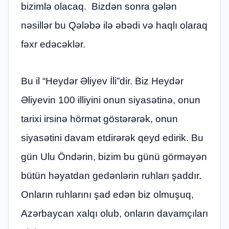
bizimlə olacaq. Bizdən sonra gələn
nəsillər bu Qələbə ilə əbədi və haqlı olaraq
fəxr edəcəklər.
Bu il “Heydər Əliyev İli”dir. Biz Heydər
Əliyevin 100 illiyini onun siyasətinə, onun
tarixi irsinə hörmət göstərərək, onun
siyasətini davam etdirərək qeyd edirik. Bu
gün Ulu Öndərin, bizim bu günü görməyən
bütün həyatdan gedənlərin ruhları şaddır.
Onların ruhlarını şad edən biz olmuşuq,
Azərbaycan xalqı olub, onların davamçıları