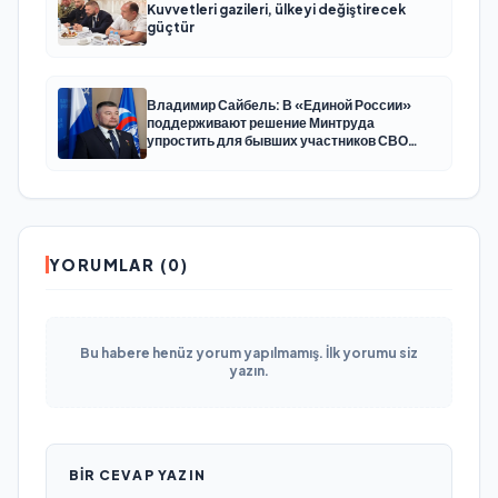
Kuvvetleri gazileri, ülkeyi değiştirecek
güçtür
Владимир Сайбель: В «Единой России»
поддерживают решение Минтруда
упростить для бывших участников СВО
получение соцконтракта
YORUMLAR (0)
Bu habere henüz yorum yapılmamış. İlk yorumu siz
yazın.
BIR CEVAP YAZIN