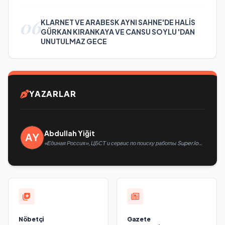
06
KLARNET VE ARABESK AYNI SAHNE'DE HALİS
GÜRKAN KIRANKAYA VE CANSU SOYLU 'DAN
UNUTULMAZ GECE
YAZARLAR
Abdullah Yiğit
«Единая Россия», ЦБСТ и сервис по поиску работы SuperJob
создадут первую в России специализированную платформу
для трудоустройства ветеранов СВО
Nöbetçi
Gazete