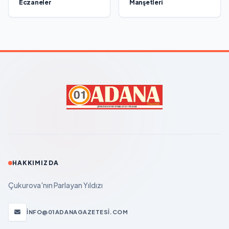
Eczaneler
Manşetleri
HAKKIMIZDA
Çukurova'nın Parlayan Yıldızı
INFO@01ADANAGAZETESI.COM