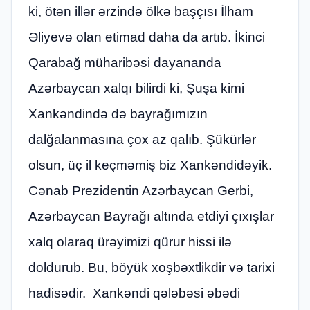
ki, ötən illər ərzində ölkə başçısı İlham
Əliyevə olan etimad daha da artıb. İkinci
Qarabağ müharibəsi dayananda
Azərbaycan xalqı bilirdi ki, Şuşa kimi
Xankəndində də bayrağımızın
dalğalanmasına çox az qalıb. Şükürlər
olsun, üç il keçməmiş biz Xankəndidəyik.
Cənab Prezidentin Azərbaycan Gerbi,
Azərbaycan Bayrağı altında etdiyi çıxışlar
xalq olaraq ürəyimizi qürur hissi ilə
doldurub. Bu, böyük xoşbəxtlikdir və tarixi
hadisədir. Xankəndi qələbəsi əbədi