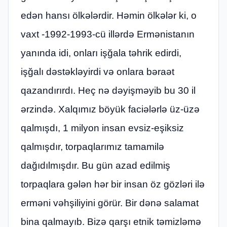
edən hansı ölkələrdir. Həmin ölkələr ki, o
vaxt -1992-1993-cü illərdə Ermənistanın
yanında idi, onları işğala təhrik edirdi,
işğalı dəstəkləyirdi və onlara bəraət
qazandırırdı. Heç nə dəyişməyib bu 30 il
ərzində. Xalqımız böyük faciələrlə üz-üzə
qalmışdı, 1 milyon insan evsiz-eşiksiz
qalmışdır, torpaqlarımız tamamilə
dağıdılmışdır. Bu gün azad edilmiş
torpaqlara gələn hər bir insan öz gözləri ilə
erməni vəhşiliyini görür. Bir dənə salamat
bina qalmayıb. Bizə qarşı etnik təmizləmə