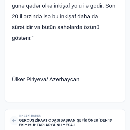
günə qədər ölkə inkişaf yolu ilə gedir. Son
20 il ərzində isə bu inkişaf daha da
sürətlidir və bütün sahələrdə özünü
göstərir.”
Ülker Piriyeva/ Azerbaycan
ÖNCEKI HABER
GERCÜŞ ZİRAAT ODASI BAŞKANI ŞEFİK ÖNER `DEN 19
EKİM MUHTARLAR GÜNÜ MESAJI