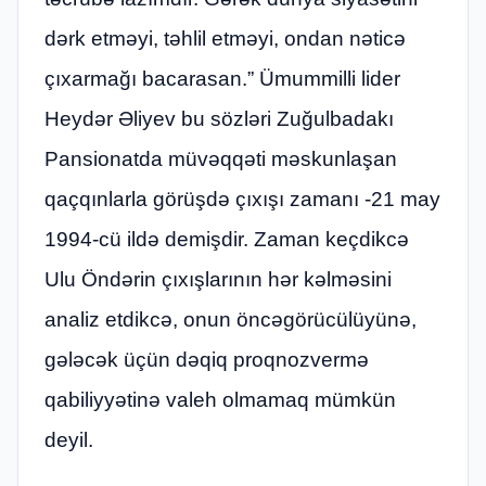
dərk etməyi, təhlil etməyi, ondan nəticə
çıxarmağı bacarasan.” Ümummilli lider
Heydər Əliyev bu sözləri Zuğulbadakı
Pansionatda müvəqqəti məskunlaşan
qaçqınlarla görüşdə çıxışı zamanı -21 may
1994-cü ildə demişdir. Zaman keçdikcə
Ulu Öndərin çıxışlarının hər kəlməsini
analiz etdikcə, onun öncəgörücülüyünə,
gələcək üçün dəqiq proqnozvermə
qabiliyyətinə valeh olmamaq mümkün
deyil.