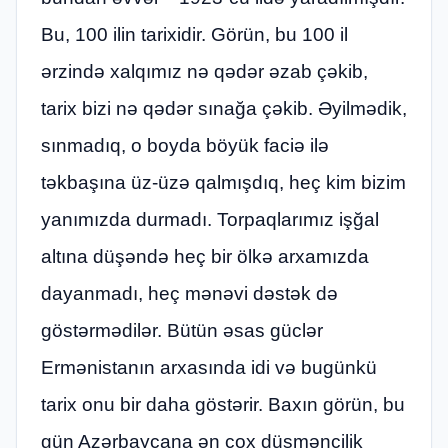
Bu, 100 ilin tarixidir. Görün, bu 100 il
ərzində xalqımız nə qədər əzab çəkib,
tarix bizi nə qədər sınağa çəkib. Əyilmədik,
sınmadıq, o boyda böyük faciə ilə
təkbaşına üz-üzə qalmışdıq, heç kim bizim
yanımızda durmadı. Torpaqlarımız işğal
altına düşəndə heç bir ölkə arxamızda
dayanmadı, heç mənəvi dəstək də
göstərmədilər. Bütün əsas güclər
Ermənistanın arxasında idi və bugünkü
tarix onu bir daha göstərir. Baxın görün, bu
gün Azərbaycana ən çox düşmənçilik