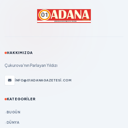
HAKKIMIZDA
Çukurova'nın Parlayan Yıldızı
INFO@01ADANAGAZETESI.COM
KATEGORILER
BUGÜN
DÜNYA