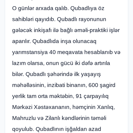
O günlər arxada qalıb. Qubadlıya öz
sahibləri qayıdıb. Qubadlı rayonunun
gələcək inkişafı ilə bağlı əməli-praktiki işlər
aparılır. Qubadlıda inşa olunacaq
yarımstansiya 40 meqavata hesablanıb və
lazım olarsa, onun gücü iki dəfə artırıla
bilər. Qubadlı şəhərində ilk yaşayış
məhəlləsinin, inzibati binanın, 600 şagird
yerlik tam orta məktəbin, 91 çarpayılıq
Mərkəzi Xəstəxananın, həmçinin Xanlıq,
Mahruzlu və Zilanlı kəndlərinin təməli
qoyulub. Qubadlının işğaldan azad