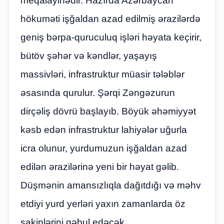
meqalayihədir. Hazırda Azərbaycan
hökuməti işğaldan azad edilmiş ərazilərdə
geniş bərpa-quruculuq işləri həyata keçirir,
bütöv şəhər və kəndlər, yaşayış
massivləri, infrastruktur müasir tələblər
əsasında qurulur. Şərqi Zəngəzurun
dirçəliş dövrü başlayıb. Böyük əhəmiyyət
kəsb edən infrastruktur lahiyələr uğurla
icra olunur, yurdumuzun işğaldan azad
edilən ərazilərinə yeni bir həyat gəlib.
Düşmənin amansızlıqla dağıtdığı və məhv
etdiyi yurd yerləri yaxın zamanlarda öz
sakinlərini qəbul edəcək.