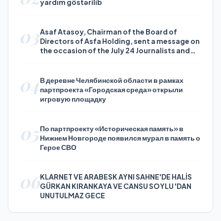
yardım göstərilib
03
Asaf Atasoy, Chairman of the Board of
Directors of Asfa Holding, sent a message on
the occasion of the July 24 Journalists and
Press Day
04
В деревне Челябинской области в рамках
партпроекта «Городская среда» открыли
игровую площадку
05
По партпроекту «Историческая память» в
Нижнем Новгороде появился мурал в память о
Герое СВО
06
KLARNET VE ARABESK AYNI SAHNE'DE HALİS
GÜRKAN KIRANKAYA VE CANSU SOYLU 'DAN
UNUTULMAZ GECE