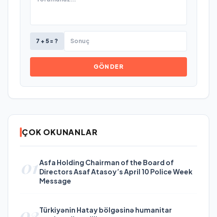
7 + 5 = ?
GÖNDER
ÇOK OKUNANLAR
01
Asfa Holding Chairman of the Board of
Directors Asaf Atasoy’s April 10 Police Week
Message
02
Türkiyənin Hatay bölgəsinə humanitar