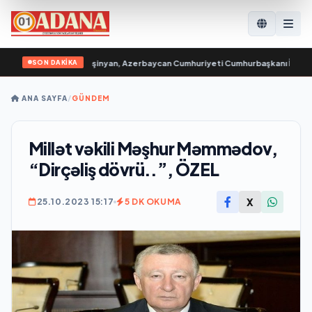
SON DAKİKA
aşbakanı Nikol Paşinyan, Azerbaycan Cumhuriyeti Cumhurbaşkanı İlham Aliyev
ANA SAYFA
/
GÜNDEM
Millət vəkili Məşhur Məmmədov,
“Dirçəliş dövrü..”, ÖZEL
X
25.10.2023 15:17
5 DK OKUMA