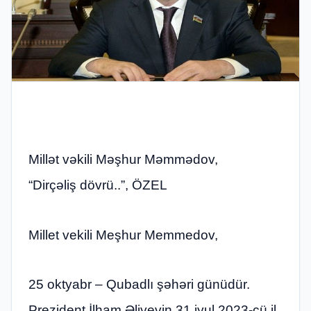
Millət vəkili Məşhur Məmmədov,
“Dirçəliş dövrü..”, ÖZEL
Millet vekili Meşhur Memmedov,
25 oktyabr – Qubadlı şəhəri günüdür.
Prezident İlham Əliyevin 31 iyul 2023-cü il