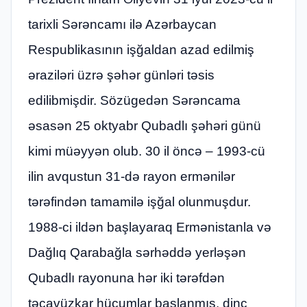
tarixli Sərəncamı ilə Azərbaycan
Respublikasının işğaldan azad edilmiş
əraziləri üzrə şəhər günləri təsis
edilibmişdir. Sözügedən Sərəncama
əsasən 25 oktyabr Qubadlı şəhəri günü
kimi müəyyən olub. 30 il öncə – 1993-cü
ilin avqustun 31-də rayon ermənilər
tərəfindən tamamilə işğal olunmuşdur.
1988-ci ildən başlayaraq Еrmənistanla və
Dağlıq Qarabağla sərhəddə yеrləşən
Qubadlı rayonuna hər iki tərəfdən
təcavüzkar hücumlar başlanmış, dinc