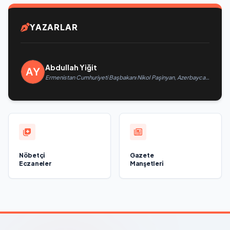
YAZARLAR
Abdullah Yiğit
Ermenistan Cumhuriyeti Başbakanı Nikol Paşinyan, Azerbaycan
Cumhuriyeti Cumhurbaşkanı İlham Aliyev’i aradı
Nöbetçi
Gazete
Eczaneler
Manşetleri