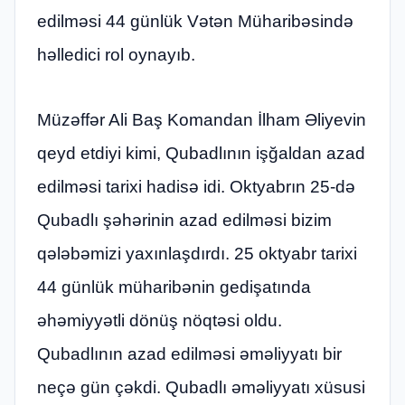
edilməsi 44 günlük Vətən Müharibəsində
həlledici rol oynayıb.
Müzəffər Ali Baş Komandan İlham Əliyevin
qeyd etdiyi kimi, Qubadlının işğaldan azad
edilməsi tarixi hadisə idi. Oktyabrın 25-də
Qubadlı şəhərinin azad edilməsi bizim
qələbəmizi yaxınlaşdırdı. 25 oktyabr tarixi
44 günlük müharibənin gedişatında
əhəmiyyətli dönüş nöqtəsi oldu.
Qubadlının azad edilməsi əməliyyatı bir
neçə gün çəkdi. Qubadlı əməliyyatı xüsusi