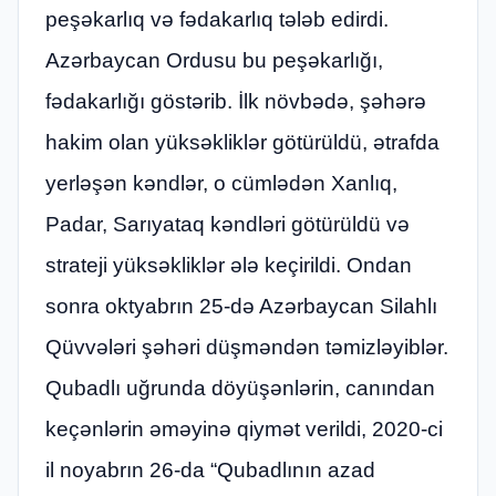
peşəkarlıq və fədakarlıq tələb edirdi.
Azərbaycan Ordusu bu peşəkarlığı,
fədakarlığı göstərib. İlk növbədə, şəhərə
hakim olan yüksəkliklər götürüldü, ətrafda
yerləşən kəndlər, o cümlədən Xanlıq,
Padar, Sarıyataq kəndləri götürüldü və
strateji yüksəkliklər ələ keçirildi. Ondan
sonra oktyabrın 25-də Azərbaycan Silahlı
Qüvvələri şəhəri düşməndən təmizləyiblər.
Qubadlı uğrunda döyüşənlərin, canından
keçənlərin əməyinə qiymət verildi, 2020-ci
il noyabrın 26-da “Qubadlının azad