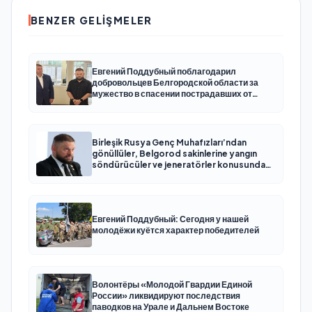
BENZER GELIŞMELER
Евгений Поддубный поблагодарил
добровольцев Белгородской области за
мужество в спасении пострадавших от
обстрелов
Birleşik Rusya Genç Muhafızları’ndan
gönüllüler, Belgorod sakinlerine yangın
söndürücüler ve jeneratörler konusunda
yardımcı olacak
Евгений Поддубный: Сегодня у нашей
молодёжи куётся характер победителей
Волонтёры «Молодой Гвардии Единой
России» ликвидируют последствия
паводков на Урале и Дальнем Востоке