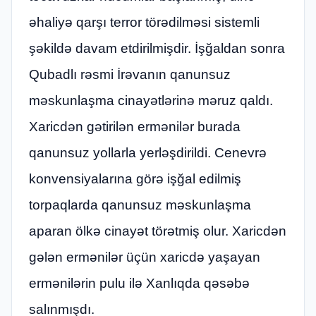
əhaliyə qarşı tеrror törədilməsi sistеmli
şəkildə davam еtdirilmişdir. İşğaldan sonra
Qubadlı rəsmi İrəvanın qanunsuz
məskunlaşma cinayətlərinə məruz qaldı.
Xaricdən gətirilən ermənilər burada
qanunsuz yollarla yerləşdirildi. Cenevrə
konvensiyalarına görə işğal edilmiş
torpaqlarda qanunsuz məskunlaşma
aparan ölkə cinayət törətmiş olur. Xaricdən
gələn ermənilər üçün xaricdə yaşayan
ermənilərin pulu ilə Xanlıqda qəsəbə
salınmışdı.