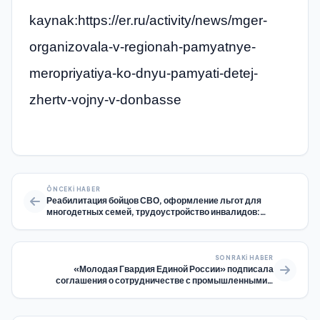
kaynak:https://er.ru/activity/news/mger-
organizovala-v-regionah-pamyatnye-
meropriyatiya-ko-dnyu-pamyati-detej-
zhertv-vojny-v-donbasse
ÖNCEKI HABER
Реабилитация бойцов СВО, оформление льгот для
многодетных семей, трудоустройство инвалидов:
«Единая Россия» и Минтруд провели прямую линию по
социальным вопросам
SONRAKI HABER
«Молодая Гвардия Единой России» подписала
соглашения о сотрудничестве с промышленными и
образовательными организациями Самарской области