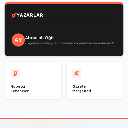
YAZARLAR
Abdullah Yiğit
Evgeny Poddubny, bombardımanda yaralananları kurtarmadaki
cesaretlerinden dolayı Belgorod bölgesindeki gönüllülere
teşekkür etti
Nöbetçi
Gazete
Eczaneler
Manşetleri