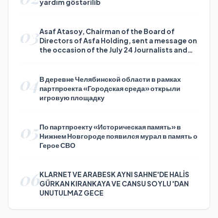
yardım göstərilib
03
Asaf Atasoy, Chairman of the Board of
Directors of Asfa Holding, sent a message on
the occasion of the July 24 Journalists and
Press Day
04
В деревне Челябинской области в рамках
партпроекта «Городская среда» открыли
игровую площадку
05
По партпроекту «Историческая память» в
Нижнем Новгороде появился мурал в память о
Герое СВО
06
KLARNET VE ARABESK AYNI SAHNE'DE HALİS
GÜRKAN KIRANKAYA VE CANSU SOYLU 'DAN
UNUTULMAZ GECE