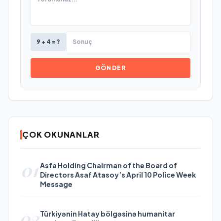
9 + 4 = ?
GÖNDER
ÇOK OKUNANLAR
01
Asfa Holding Chairman of the Board of
Directors Asaf Atasoy’s April 10 Police Week
Message
02
Türkiyənin Hatay bölgəsinə humanitar