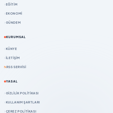
EĞİTİM
EKONOMİ
GÜNDEM
KURUMSAL
KÜNYE
İLETIŞIM
RSS SERVISI
YASAL
GIZLILIK POLITIKASI
KULLANIM ŞARTLARI
ÇEREZ POLITIKASI