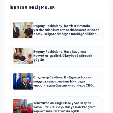
BENZER GELIŞMELER
Evgeny Poddubny, bombardımanda
yaralananları kurtarmadaki cesaretlerinden
dolayı Belgorod bölgesindeki gönüllülere
teşekkür etti
Evgeny Poddubny: Hava Savunma
Kuvvetleri gazileri, ülkeyi değiştirecek
güçtür
Владимир Сайбель: В «Единой России»
поддерживают решение Минтруда
упростить для бывших участников СВО
получение соцконтракта
Yeni Yükseklik engellilere yönelik spor
salonu, 2021 Birleşik Rusya Halk Programı
kapsamında Saratov’da açıldı