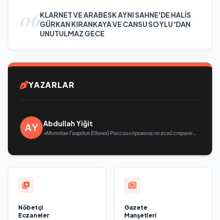
06
KLARNET VE ARABESK AYNI SAHNE'DE HALİS
GÜRKAN KIRANKAYA VE CANSU SOYLU 'DAN
UNUTULMAZ GECE
YAZARLAR
Abdullah Yiğit
«Молодая Гвардия Единой России» провела по всей стране
мероприятия ко Дню физкультурника
Nöbetçi
Gazete
Eczaneler
Manşetleri