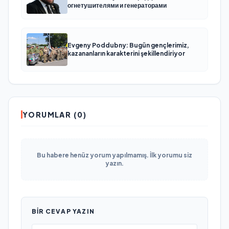
огнетушителями и генераторами
Evgeny Poddubny: Bugün gençlerimiz,
kazananların karakterini şekillendiriyor
YORUMLAR (0)
Bu habere henüz yorum yapılmamış. İlk yorumu siz
yazın.
BIR CEVAP YAZIN