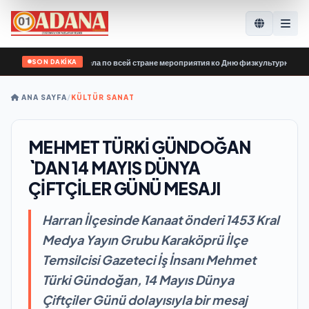
SON DAKİKA
иной России» провела по всей стране мероприятия ко Дню физкультурника
•
Er
ANA SAYFA
/
KÜLTÜR SANAT
MEHMET TÜRKİ GÜNDOĞAN
`DAN 14 MAYIS DÜNYA
ÇİFTÇİLER GÜNÜ MESAJI
Harran İlçesinde Kanaat önderi 1453 Kral
Medya Yayın Grubu Karaköprü İlçe
Temsilcisi Gazeteci İş İnsanı Mehmet
Türki Gündoğan, 14 Mayıs Dünya
Çiftçiler Günü dolayısıyla bir mesaj