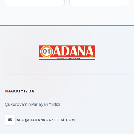
HAKKIMIZDA
Çukurova'nın Parlayan Yıldızı
INFO@01ADANAGAZETESI.COM