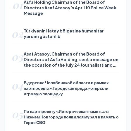
01
Asfa Holding Chairman of the Board of
Directors Asaf Atasoy’s April 10 Police Week
Message
02
Türkiyənin Hatay bölgəsinə humanitar
yardım göstərilib
03
Asaf Atasoy, Chairman of the Board of
Directors of Asfa Holding, sent a message on
the occasion of the July 24 Journalists and
Press Day
04
В деревне Челябинской области в рамках
партпроекта «Городская среда» открыли
игровую площадку
05
По партпроекту «Историческая память» в
Нижнем Новгороде появился мурал в память о
Герое СВО