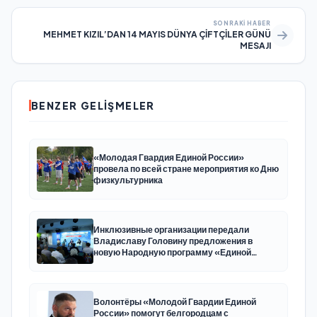
SONRAKI HABER
MEHMET KIZIL’DAN 14 MAYIS DÜNYA ÇİFTÇİLER GÜNÜ
MESAJI
BENZER GELIŞMELER
«Молодая Гвардия Единой России»
провела по всей стране мероприятия ко Дню
физкультурника
Инклюзивные организации передали
Владиславу Головину предложения в
новую Народную программу «Единой
России»
Волонтёры «Молодой Гвардии Единой
России» помогут белгородцам с