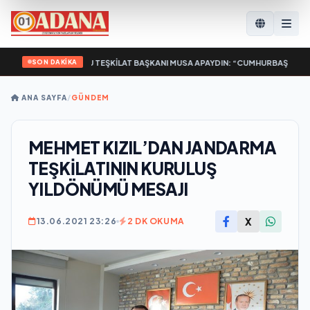
SON DAKİKA
ETİ FEDERASYONU TEŞKİLAT BAŞKANI MUSA APAYDIN: “CUMHURBAŞKANIMIZ RE
ANA SAYFA
/
GÜNDEM
MEHMET KIZIL’DAN JANDARMA
TEŞKİLATININ KURULUŞ
YILDÖNÜMÜ MESAJI
X
13.06.2021 23:26
2 DK OKUMA