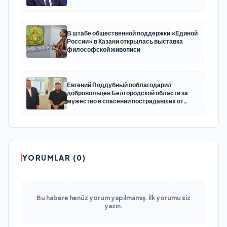
В штабе общественной поддержки «Единой
России» в Казани открылась выставка
философской живописи
Евгений Поддубный поблагодарил
добровольцев Белгородской области за
мужество в спасении пострадавших от
обстрелов
YORUMLAR (0)
Bu habere henüz yorum yapılmamış. İlk yorumu siz
yazın.