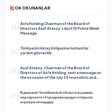
ÇOK OKUNANLAR
01
Asfa Holding Chairman of the Board of
Directors Asaf Atasoy’s April 10 Police Week
Message
02
Türkiyənin Hatay bölgəsinə humanitar
yardım göstərilib
03
Asaf Atasoy, Chairman of the Board of
Directors of Asfa Holding, sent a message on
the occasion of the July 24 Journalists and
Press Day
04
В деревне Челябинской области в рамках
партпроекта «Городская среда» открыли
игровую площадку