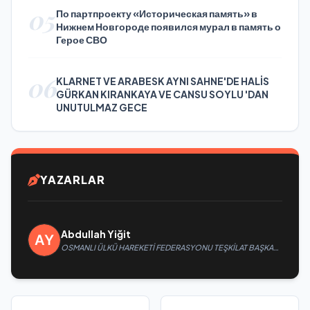
05
По партпроекту «Историческая память» в
Нижнем Новгороде появился мурал в память о
Герое СВО
06
KLARNET VE ARABESK AYNI SAHNE'DE HALİS
GÜRKAN KIRANKAYA VE CANSU SOYLU 'DAN
UNUTULMAZ GECE
YAZARLAR
Abdullah Yiğit
OSMANLI ÜLKÜ HAREKETİ FEDERASYONU TEŞKİLAT BAŞKANI
MUSA APAYDIN: “CUMHURBAŞKANIMIZ RECEP TAYYİP
ERDOĞAN’IN YANINDAYIZ, GÜÇLÜ TÜRKİYE HEDEFİNE
KARARLILIKLA YÜRÜYORUZ”