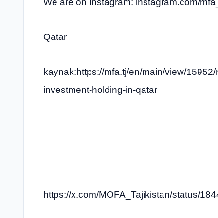
We are on Instagram: instagram.com/mfa_
Qatar
kaynak:https://mfa.tj/en/main/view/15952/m
investment-holding-in-qatar
https://x.com/MOFA_Tajikistan/status/