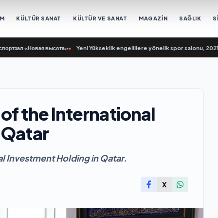
EM
KÜLTÜR SANAT
KÜLTÜR VE SANAT
MAGAZİN
SAĞLIK
S
зал «Новая высота»
•
Yeni Yükseklik engellilere yönelik spor salonu, 2021 Bir
of the International
 Qatar
al Investment Holding in Qatar.
X