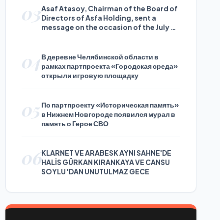
03
Asaf Atasoy, Chairman of the Board of
Directors of Asfa Holding, sent a
message on the occasion of the July 24
Journalists and Press Day
04
В деревне Челябинской области в
рамках партпроекта «Городская среда»
открыли игровую площадку
05
По партпроекту «Историческая память»
в Нижнем Новгороде появился мурал в
память о Герое СВО
06
KLARNET VE ARABESK AYNI SAHNE'DE
HALİS GÜRKAN KIRANKAYA VE CANSU
SOYLU 'DAN UNUTULMAZ GECE