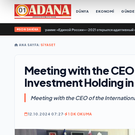
DÜNYA
EKONOMİ
GÜND
SON DAKİKA
ове по Народной программе «Единой России»-2021 открылся адаптивный спорт
ANA SAYFA
/
SİYASET
Meeting with the CEO 
Investment Holding in
Meeting with the CEO of the Internation
12.10.2024 07:27
1 DK OKUMA