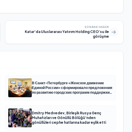
SONRAKI HABER
Katar’da Uluslararası Yatırım Holding CEO’su ile
görüşme
В Санкт-Петербурге «Женское движение
Единой России» сформировало предложения
по развитию городских программ поддержки
женщин
Dmitry Medvedev, Birleşik Rusya Genç
Muhafızları ve Gönüllü Bölüğü’nden
gönüllüleri cephe hatlarına kadar eşlik etti