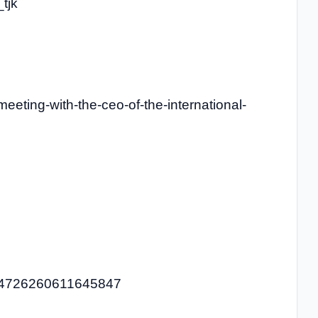
tjk
eeting-with-the-ceo-of-the-international-
1844726260611645847