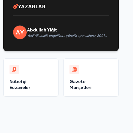
YAZARLAR
Abdullah Yiğit
Yeni Yükseklik engellilere yönelik spor salonu, 2021
Birleşik Rusya Halk Programı kapsamında Saratov’da
açıldı
Nöbetçi
Gazete
Eczaneler
Manşetleri