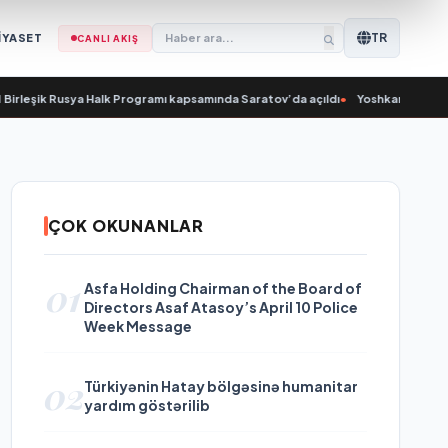
TR
İYASET
CANLI AKIŞ
leşik Rusya Halk Programı kapsamında Saratov’da açıldı
•
Yoshkar-Ola’da Nikola
ÇOK OKUNANLAR
01
Asfa Holding Chairman of the Board of
Directors Asaf Atasoy’s April 10 Police
Week Message
02
Türkiyənin Hatay bölgəsinə humanitar
yardım göstərilib