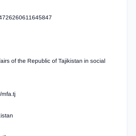
1844726260611645847
airs of the Republic of Tajikistan in social
mfa.tj
istan