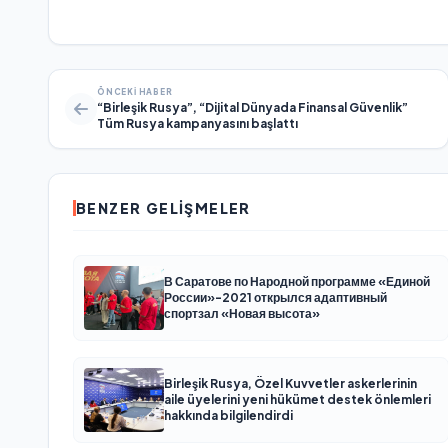
ÖNCEKI HABER
“Birleşik Rusya”, “Dijital Dünyada Finansal Güvenlik”
Tüm Rusya kampanyasını başlattı
BENZER GELIŞMELER
В Саратове по Народной программе «Единой
России»-2021 открылся адаптивный
спортзал «Новая высота»
Birleşik Rusya, Özel Kuvvetler askerlerinin
aile üyelerini yeni hükümet destek önlemleri
hakkında bilgilendirdi