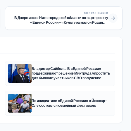
SONRAKI HABER
В Дзержинске Нижегородской области по партпроекту
«Единой России» «Культура малой Родины»
представили постановку «Турандот»
Владимир Сайбель: В «Единой России»
поддерживают решение Минтруда упростить
для бывших участников СВО получение
соцконтракта
По инициативе «Единой России» в Йошкар-
Оле состоялся семейный фестиваль