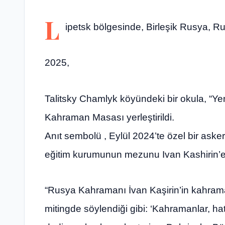
L
ipetsk bölgesinde, Birleşik Rusya, R
2025,
Talitsky Chamlyk köyündeki bir okula, “Yen
Kahraman Masası yerleştirildi.
Anıt sembolü , Eylül 2024’te özel bir ask
eğitim kurumunun mezunu Ivan Kashirin’e it
“Rusya Kahramanı İvan Kaşirin’in kahrama
mitingde söylendiği gibi: ‘Kahramanlar, hat