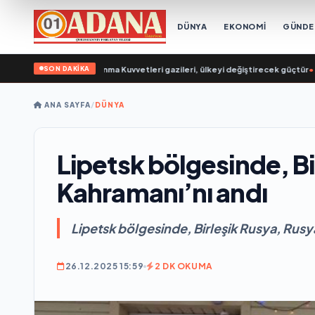
DÜNYA
EKONOMİ
GÜND
SON DAKİKA
ddubny: Hava Savunma Kuvvetleri gazileri, ülkeyi değiştirecek güçtür
•
Евге
ANA SAYFA
/
DÜNYA
Lipetsk bölgesinde, Bi
Kahramanı’nı andı
Lipetsk bölgesinde, Birleşik Rusya, Rusy
26.12.2025 15:59
2 DK OKUMA