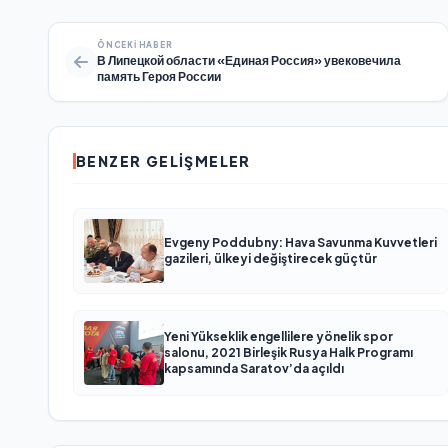
ÖNCEKI HABER
В Липецкой области «Единая Россия» увековечила
память Героя России
BENZER GELIŞMELER
Evgeny Poddubny: Hava Savunma Kuvvetleri
gazileri, ülkeyi değiştirecek güçtür
Yeni Yükseklik engellilere yönelik spor
salonu, 2021 Birleşik Rusya Halk Programı
kapsamında Saratov’da açıldı