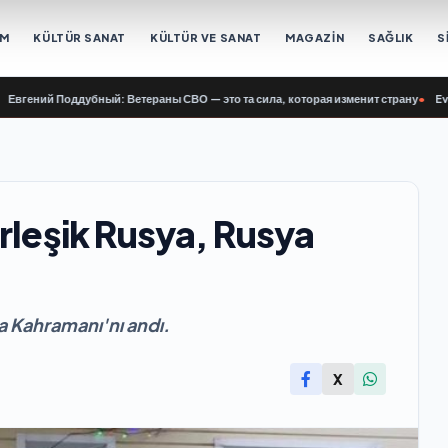
EM
KÜLTÜR SANAT
KÜLTÜR VE SANAT
MAGAZİN
SAĞLIK
S
ний Поддубный: Ветераны СВО — это та сила, которая изменит страну
•
Evgeny P
rleşik Rusya, Rusya
a Kahramanı'nı andı.
X