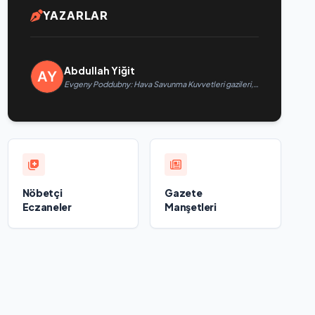
YAZARLAR
Abdullah Yiğit
Evgeny Poddubny: Hava Savunma Kuvvetleri gazileri,
ülkeyi değiştirecek güçtür
Nöbetçi
Gazete
Eczaneler
Manşetleri