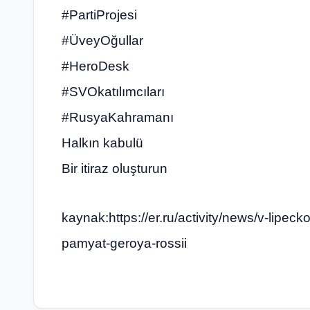
#PartiProjesi
#ÜveyOğullar
#HeroDesk
#SVOkatılımcıları
#RusyaKahramanı
Halkın kabulü
Bir itiraz oluşturun
kaynak:https://er.ru/activity/news/v-lipec
pamyat-geroya-rossii