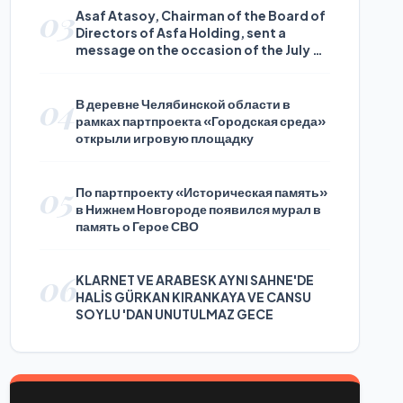
03
Asaf Atasoy, Chairman of the Board of
Directors of Asfa Holding, sent a
message on the occasion of the July 24
Journalists and Press Day
04
В деревне Челябинской области в
рамках партпроекта «Городская среда»
открыли игровую площадку
05
По партпроекту «Историческая память»
в Нижнем Новгороде появился мурал в
память о Герое СВО
06
KLARNET VE ARABESK AYNI SAHNE'DE
HALİS GÜRKAN KIRANKAYA VE CANSU
SOYLU 'DAN UNUTULMAZ GECE