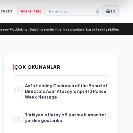
TR
İYASET
CANLI AKIŞ
oddubny: Bugün gençlerimiz, kazananların karakterini şekillendiriyor
•
Евге
ÇOK OKUNANLAR
01
Asfa Holding Chairman of the Board of
Directors Asaf Atasoy’s April 10 Police
Week Message
02
Türkiyənin Hatay bölgəsinə humanitar
yardım göstərilib