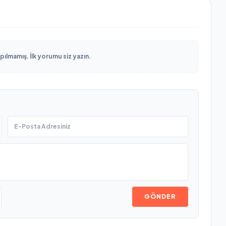
lmamış. İlk yorumu siz yazın.
GÖNDER