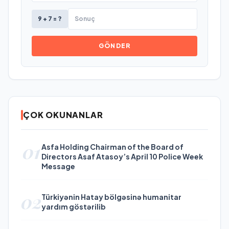
9 + 7 = ?
GÖNDER
ÇOK OKUNANLAR
01
Asfa Holding Chairman of the Board of
Directors Asaf Atasoy’s April 10 Police Week
Message
02
Türkiyənin Hatay bölgəsinə humanitar
yardım göstərilib