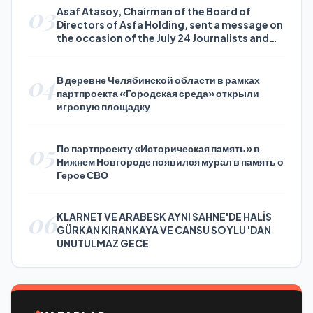
03
Asaf Atasoy, Chairman of the Board of
Directors of Asfa Holding, sent a message on
the occasion of the July 24 Journalists and
Press Day
04
В деревне Челябинской области в рамках
партпроекта «Городская среда» открыли
игровую площадку
05
По партпроекту «Историческая память» в
Нижнем Новгороде появился мурал в память о
Герое СВО
06
KLARNET VE ARABESK AYNI SAHNE'DE HALİS
GÜRKAN KIRANKAYA VE CANSU SOYLU 'DAN
UNUTULMAZ GECE