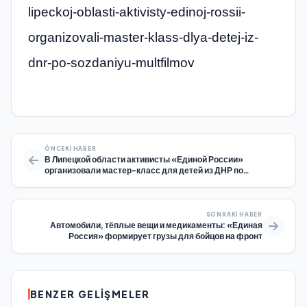
lipeckoj-oblasti-aktivisty-edinoj-rossii-
organizovali-master-klass-dlya-detej-iz-
dnr-po-sozdaniyu-multfilmov
ÖNCEKI HABER
В Липецкой области активисты «Единой России»
организовали мастер-класс для детей из ДНР по
созданию мультфильмов
SONRAKI HABER
Автомобили, тёплые вещи и медикаменты: «Единая
Россия» формирует грузы для бойцов на фронт
BENZER GELIŞMELER