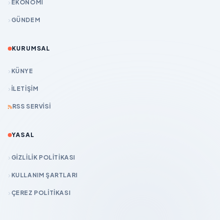
EKONOMİ
GÜNDEM
KURUMSAL
KÜNYE
İLETIŞIM
RSS SERVISI
YASAL
GIZLILIK POLITIKASI
KULLANIM ŞARTLARI
ÇEREZ POLITIKASI