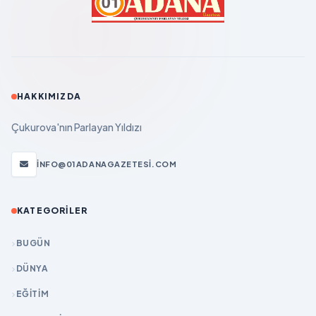
HAKKIMIZDA
Çukurova'nın Parlayan Yıldızı
INFO@01ADANAGAZETESI.COM
KATEGORILER
BUGÜN
DÜNYA
EĞİTİM