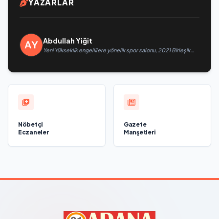
YAZARLAR
Abdullah Yiğit
Yeni Yükseklik engellilere yönelik spor salonu, 2021 Birleşik
Rusya Halk Programı kapsamında Saratov’da açıldı
Nöbetçi
Gazete
Eczaneler
Manşetleri