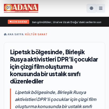
SON DAKİKA
 Genç Muhafızları’ndan gönüllüler, Ural ve Uzak Doğu’daki sellerin sonuçlarını
ANA SAYFA
/
KÜLTÜR SANAT
Lipetsk bölgesinde, Birleşik
Rusya aktivistleri DPR’li çocuklar
için çizgi film oluşturma
konusunda bir ustalık sınıfı
düzenlediler
Lipetsk bölgesinde, Birleşik Rusya
aktivistleri DPR'li çocuklar için çizgi film
oluşturma konusunda bir ustalık sınıfı