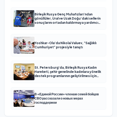
Birleşik Rusya Genç Muhafızları’ndan
gönüllüler, Ural ve Uzak Doğu’daki sellerin
sonuçlarını ortadan kaldırmaya yardımcı
oluyor
Yoshkar-Ola’da Nikolai Valuev, “Sağlıklı
Cumhuriyet” projesiyle tanıştı
St. Petersburg’da, Birleşik Rusya Kadın
Hareketi, şehir genelinde kadınlara yönelik
destek programlarının geliştirilmesi için
öneriler hazırladı
В «Единой России» членам семей бойцов
СВО рассказали о новых мерах
господдержки