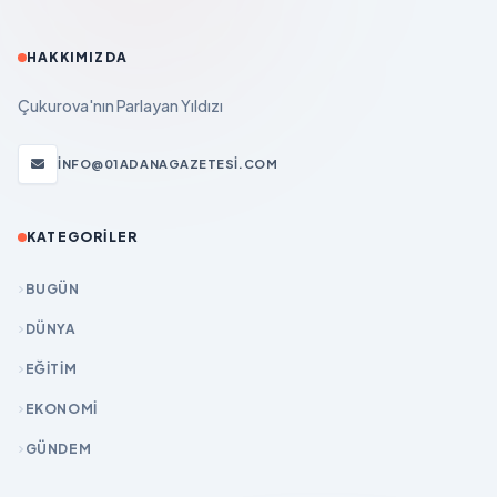
HAKKIMIZDA
Çukurova'nın Parlayan Yıldızı
INFO@01ADANAGAZETESI.COM
KATEGORILER
BUGÜN
DÜNYA
EĞİTİM
EKONOMİ
GÜNDEM