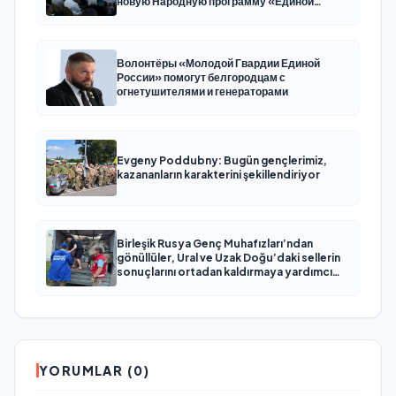
новую Народную программу «Единой
России»
Волонтёры «Молодой Гвардии Единой
России» помогут белгородцам с
огнетушителями и генераторами
Evgeny Poddubny: Bugün gençlerimiz,
kazananların karakterini şekillendiriyor
Birleşik Rusya Genç Muhafızları’ndan
gönüllüler, Ural ve Uzak Doğu’daki sellerin
sonuçlarını ortadan kaldırmaya yardımcı
oluyor
YORUMLAR (0)