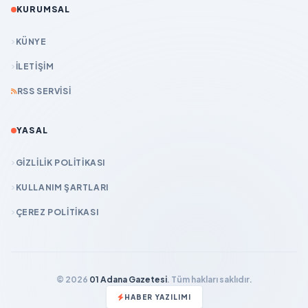
KURUMSAL
KÜNYE
İLETIŞIM
RSS SERVISI
YASAL
GIZLILIK POLITIKASI
KULLANIM ŞARTLARI
ÇEREZ POLITIKASI
© 2026
01 Adana Gazetesi
. Tüm hakları saklıdır.
HABER YAZILIMI