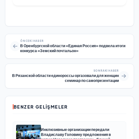
ÖNCEKI HABER
В Оренбургской области «Единая Россия» подвела итоги
конкурса «Земский почтальон»
SONRAKI HABER
В Рязанской области единороссы оргазовали для женщин
семинар по самопрезентации
BENZER GELIŞMELER
Инклюзивные организации передали
Владиславу Головину предложения в