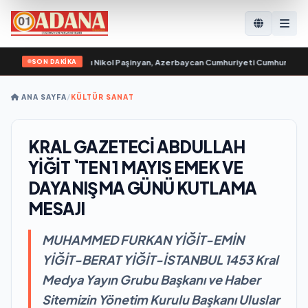
SON DAKİKA
uriyeti Başbakanı Nikol Paşinyan, Azerbaycan Cumhuriyeti Cumhurbaşkanı İlha
ANA SAYFA
/
KÜLTÜR SANAT
KRAL GAZETECİ ABDULLAH
YİĞİT `TEN 1 MAYIS EMEK VE
DAYANIŞMA GÜNÜ KUTLAMA
MESAJI
MUHAMMED FURKAN YİĞİT-EMİN
YİĞİT-BERAT YİĞİT-İSTANBUL 1453 Kral
Medya Yayın Grubu Başkanı ve Haber
Sitemizin Yönetim Kurulu Başkanı Uluslar