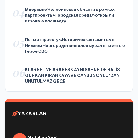
04
В деревне Челябинской области в рамках
партпроекта «Городская среда» открыли
игровую площадку
05
По партпроекту «Историческая память» в
Нижнем Новгороде появился мурал в память о
Герое СВО
06
KLARNET VE ARABESK AYNI SAHNE'DE HALİS
GÜRKAN KIRANKAYA VE CANSU SOYLU 'DAN
UNUTULMAZ GECE
YAZARLAR
Abdullah Yiğit