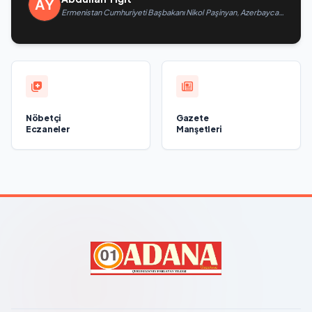
Ermenistan Cumhuriyeti Başbakanı Nikol Paşinyan, Azerbaycan
Cumhuriyeti Cumhurbaşkanı İlham Aliyev’i aradı
Nöbetçi
Gazete
Eczaneler
Manşetleri