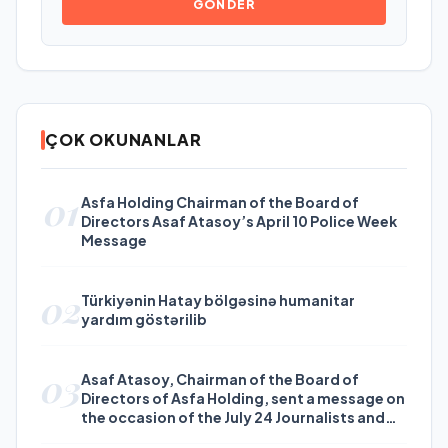
GÖNDER
ÇOK OKUNANLAR
01
Asfa Holding Chairman of the Board of
Directors Asaf Atasoy’s April 10 Police Week
Message
02
Türkiyənin Hatay bölgəsinə humanitar
yardım göstərilib
03
Asaf Atasoy, Chairman of the Board of
Directors of Asfa Holding, sent a message on
the occasion of the July 24 Journalists and
Press Day