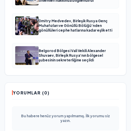
önlemleri hakkında bilgilendirdi
Dmitry Medvedev, Birleşik Rusya Genç
Muhafızları ve Gönüllü Bölüğü’nden
gönüllüleri cephe hatlarına kadar eşlik etti
Belgorod Bölgesi Vali Vekili Alexander
Shuvaev, Birleşik Rusya’nın bölgesel
şubesinin sekreterliğine seçildi
YORUMLAR (0)
Bu habere henüz yorum yapılmamış. İlk yorumu siz
yazın.