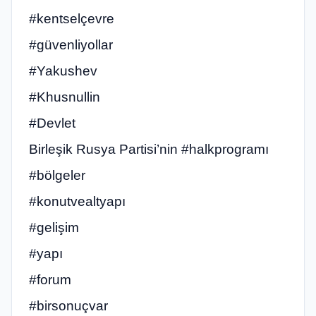
#kentselçevre
#güvenliyollar
#Yakushev
#Khusnullin
#Devlet
Birleşik Rusya Partisi’nin #halkprogramı
#bölgeler
#konutvealtyapı
#gelişim
#yapı
#forum
#birsonuçvar