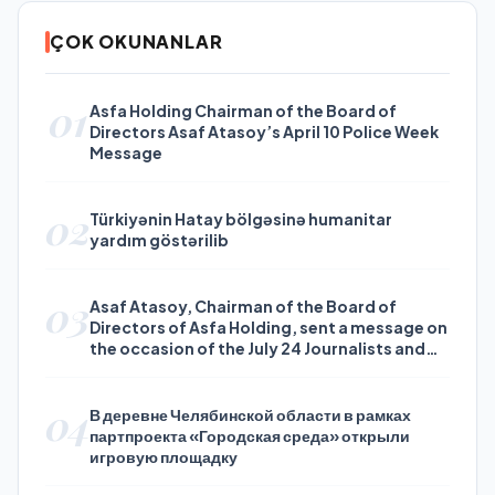
ÇOK OKUNANLAR
01
Asfa Holding Chairman of the Board of
Directors Asaf Atasoy’s April 10 Police Week
Message
02
Türkiyənin Hatay bölgəsinə humanitar
yardım göstərilib
03
Asaf Atasoy, Chairman of the Board of
Directors of Asfa Holding, sent a message on
the occasion of the July 24 Journalists and
Press Day
04
В деревне Челябинской области в рамках
партпроекта «Городская среда» открыли
игровую площадку