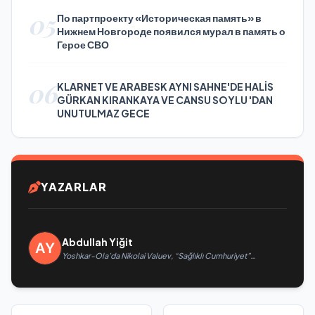
05
По партпроекту «Историческая память» в
Нижнем Новгороде появился мурал в память о
Герое СВО
06
KLARNET VE ARABESK AYNI SAHNE'DE HALİS
GÜRKAN KIRANKAYA VE CANSU SOYLU 'DAN
UNUTULMAZ GECE
YAZARLAR
Abdullah Yiğit
Yoshkar-Ola’da Nikolai Valuev, “Sağlıklı Cumhuriyet”
projesiyle tanıştı