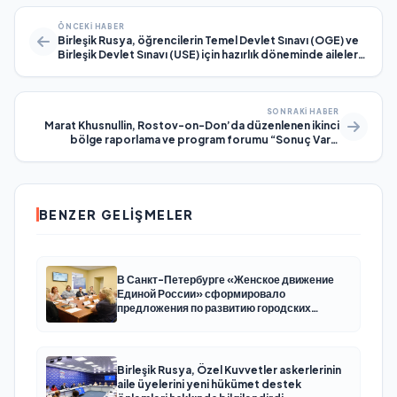
ÖNCEKI HABER
Birleşik Rusya, öğrencilerin Temel Devlet Sınavı (OGE) ve
Birleşik Devlet Sınavı (USE) için hazırlık döneminde aileleri
desteklemek amacıyla bir dizi eğitim girişimi başlattı
SONRAKI HABER
Marat Khusnullin, Rostov-on-Don’da düzenlenen ikinci
bölge raporlama ve program forumu “Sonuç Var!”
katılımcılarının Birleşik Rusya Halk Programı’na yönelik
girişimlerini destekledi
BENZER GELIŞMELER
В Санкт-Петербурге «Женское движение
Единой России» сформировало
предложения по развитию городских
программ поддержки женщин
Birleşik Rusya, Özel Kuvvetler askerlerinin
aile üyelerini yeni hükümet destek