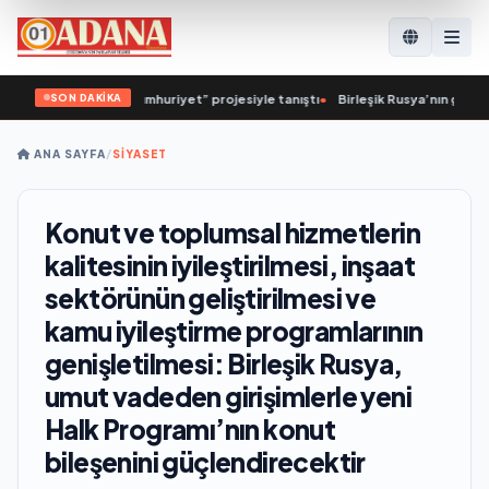
SON DAKİKA
uev, “Sağlıklı Cumhuriyet” projesiyle tanıştı
•
Birleşik Rusya’nın girişimiyle Y
ANA SAYFA
/
SİYASET
Konut ve toplumsal hizmetlerin
kalitesinin iyileştirilmesi, inşaat
sektörünün geliştirilmesi ve
kamu iyileştirme programlarının
genişletilmesi: Birleşik Rusya,
umut vadeden girişimlerle yeni
Halk Programı’nın konut
bileşenini güçlendirecektir