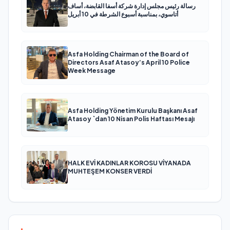
رسالة رئيس مجلس إدارة شركة أسفا القابضة، أساف
أتاسوي، بمناسبة أسبوع الشرطة في 10 أبريل
Asfa Holding Chairman of the Board of
Directors Asaf Atasoy’s April 10 Police
Week Message
Asfa Holding Yönetim Kurulu Başkanı Asaf
Atasoy `dan 10 Nisan Polis Haftası Mesajı
HALK EVİ KADINLAR KOROSU VİYANADA
MUHTEŞEM KONSER VERDİ