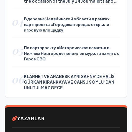
the occasion of the July 24 Journalists and
Press Day
04
В деревне Челябинской области в рамках
партпроекта «Городская среда» открыли
игровую площадку
05
По партпроекту «Историческая память» в
Нижнем Новгороде появился мурал в память о
Герое СВО
06
KLARNET VE ARABESK AYNI SAHNE'DE HALİS
GÜRKAN KIRANKAYA VE CANSU SOYLU 'DAN
UNUTULMAZ GECE
YAZARLAR