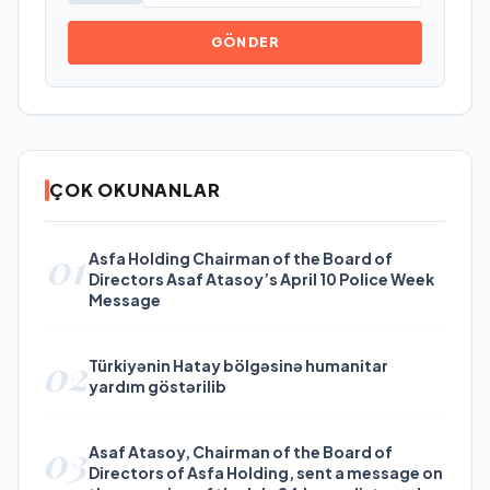
GÖNDER
ÇOK OKUNANLAR
01
Asfa Holding Chairman of the Board of
Directors Asaf Atasoy’s April 10 Police Week
Message
02
Türkiyənin Hatay bölgəsinə humanitar
yardım göstərilib
03
Asaf Atasoy, Chairman of the Board of
Directors of Asfa Holding, sent a message on