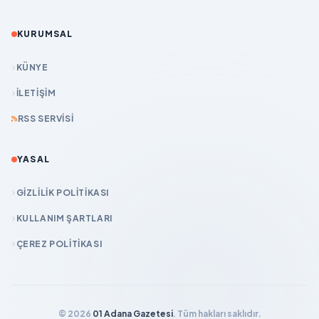
KURUMSAL
KÜNYE
İLETIŞIM
RSS SERVISI
YASAL
GIZLILIK POLITIKASI
KULLANIM ŞARTLARI
ÇEREZ POLITIKASI
© 2026
01 Adana Gazetesi
. Tüm hakları saklıdır.