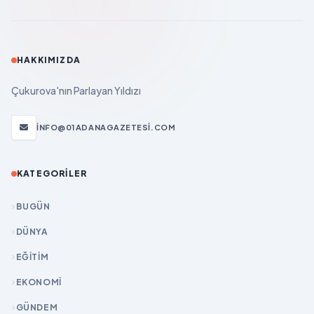
HAKKIMIZDA
Çukurova'nın Parlayan Yıldızı
INFO@01ADANAGAZETESI.COM
KATEGORILER
BUGÜN
DÜNYA
EĞİTİM
EKONOMİ
GÜNDEM