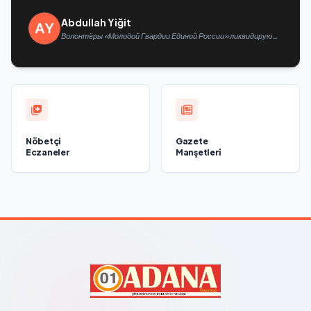
Abdullah Yiğit
Волонтёры «Молодой Гвардии Единой России» ликвидируют
последствия паводков на Урале и Дальнем Востоке
Nöbetçi
Gazete
Eczaneler
Manşetleri