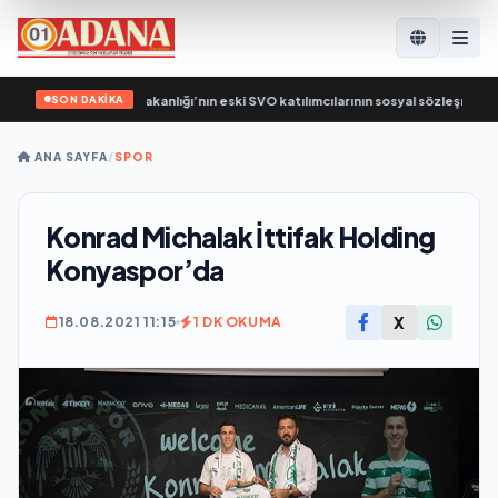
SON DAKİKA
eşik Rusya, Çalışma Bakanlığı’nın eski SVO katılımcılarının sosyal sözleşme edi
ANA SAYFA
/
SPOR
Konrad Michalak İttifak Holding
Konyaspor’da
X
18.08.2021 11:15
1 DK OKUMA